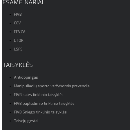
ESAME NARIAI
FIVB
CEV
EEVZA
LTOK
LSFS
TAISYKLĖS
Antidopingas
Manipuliacijų sporto varžybomis prevencija
FIVB salės tinklinio taisyklės
FIVB paplūdimio tinklinio taisyklės
FIVB Sniego tinklinio taisyklės
Teisėjų gestai