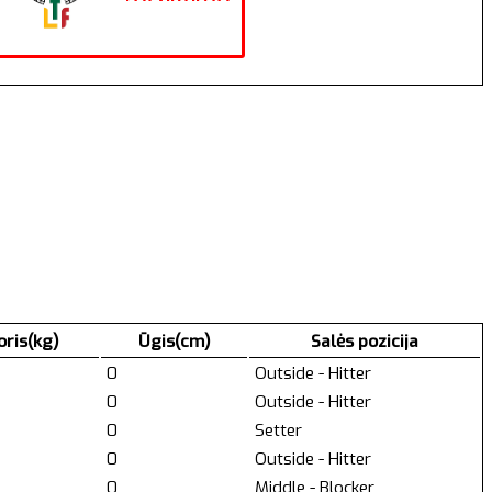
oris(kg)
Ūgis(cm)
Salės pozicija
0
Outside - Hitter
0
Outside - Hitter
0
Setter
0
Outside - Hitter
0
Middle - Blocker