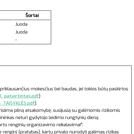
Šortai
Juoda
Juoda
-
priklausančius mokesčius bei baudas, jei tokios būtų paskirtos
_patvirtintas.pdf
)
S_TAISYKLĖS.pdf
).
prisiima pilną atsakomybę, susijusią su galimomis rizikomis
tininkas neturi gydytojo leidimo rungtynių dieną.
orto renginių organizavimo reikalavimai":
renginį (pratybas), kartu privalo nurodyti galimas rizikas