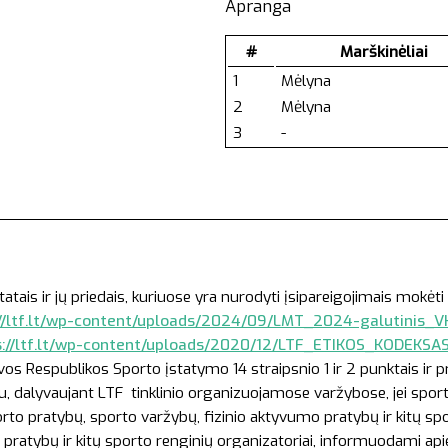
Apranga
#
Marškinėliai
1
Mėlyna
2
Mėlyna
3
-
:
s ir jų priedais, kuriuose yra nurodyti įsipareigojimais mokėti 
//ltf.lt/wp-content/uploads/2024/09/LMT_2024-galutinis_VK
s://ltf.lt/wp-content/uploads/2020/12/LTF_ETIKOS_KODEKSA
vos Respublikos Sporto įstatymo 14 straipsnio 1 ir 2 punktais ir 
etu, dalyvaujant LTF tinklinio organizuojamose varžybose, jei spor
orto pratybų, sporto varžybų, fizinio aktyvumo pratybų ir kitų sp
pratybų ir kitų sporto renginių organizatoriai, informuodami apie 