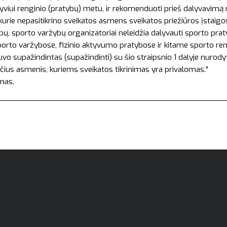
 dalyviui renginio (pratybų) metu, ir rekomenduoti prieš dalyvavimą
rie nepasitikrino sveikatos asmens sveikatos priežiūros įstaigose
ų, sporto varžybų organizatoriai neleidžia dalyvauti sporto pra
rto varžybose, fizinio aktyvumo pratybose ir kitame sporto rengin
buvo supažindintas (supažindinti) su šio straipsnio 1 dalyje nurod
čius asmenis, kuriems sveikatos tikrinimas yra privalomas."
amas.