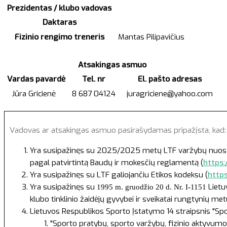
Prezidentas / klubo vadovas
Daktaras
Fizinio rengimo treneris
Mantas Pilipavičius
Atsakingas asmuo
Vardas pavardė
Tel. nr
El. pašto adresas
Jūra Gricienė
8 687 04124
juragriciene@yahoo.com
Vadovas ar atsakingas asmuo pasirašydamas pripažįsta, kad
Yra susipažinęs su 2025/2025 metų LTF varžybų nuostatai
pagal patvirtintą Baudų ir mokesčių reglamentą (
https:
Yra susipažinęs su LTF galiojančiu Etikos kodeksu (
http
Yra susipažinęs su
Lietu
1995 m. gruodžio 20 d. Nr. I-1151
klubo tinklinio žaidėjų gyvybei ir sveikatai rungtynių m
Lietuvos Respublikos Sporto Įstatymo
14 straipsnis "Sp
"Sporto pratybų, sporto varžybų, fizinio aktyvumo 