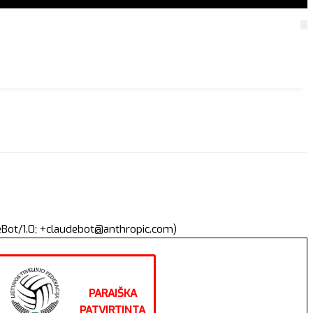
deBot/1.0; +claudebot@anthropic.com)
PARAIŠKA
PATVIRTINTA