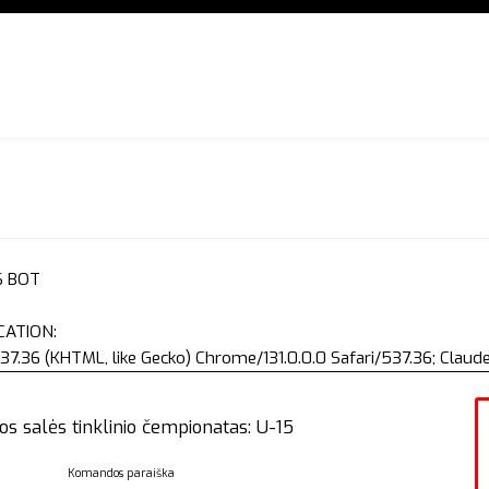
S BOT
CATION:
37.36 (KHTML, like Gecko) Chrome/131.0.0.0 Safari/537.36; Clau
os salės tinklinio čempionatas: U-15
Komandos paraiška