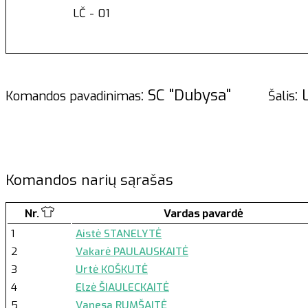
LČ - 01
: SC "Dubysa"
: 
Komandos pavadinimas
Šalis
Komandos narių sąrašas
Nr.
Vardas pavardė
1
Aistė STANELYTĖ
2
Vakarė PAULAUSKAITĖ
3
Urtė KOŠKUTĖ
4
Elzė ŠIAULECKAITĖ
5
Vanesa RUMŠAITĖ