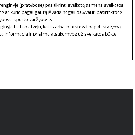
 renginyje (pratybose) pasitikrinti sveikatą asmens sveikatos
 ar kurie pagal gautą išvadą negali dalyvauti pasirinktose
tybose, sporto varžybose.
yje tik tuo atveju, kai jis arba jo atstovai pagal įstatymą
yta informacija ir prisiima atsakomybę už sveikatos būklę