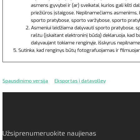
asmens gyvybei ir (ar) sveikatai, kurios gali kilti
priežiūros įstaigose. Nepilnamečiams asmenims, ku
sporto pratybose, sporto varžybose, sporto pratyb
Asmeniui leidžiama dalyvauti sporto pratybose, spo
raštu (įskaitant elektroninį būdą) deklaruoja, kad 
dalyvaujant tokiame renginyje, išskyrus nepilname
Sutinka, kad renginys būtų fotografuojamas ir filmuoj
Spausdinimo versija
Eksportas į datavolley
Užsiprenumeruokite naujienas