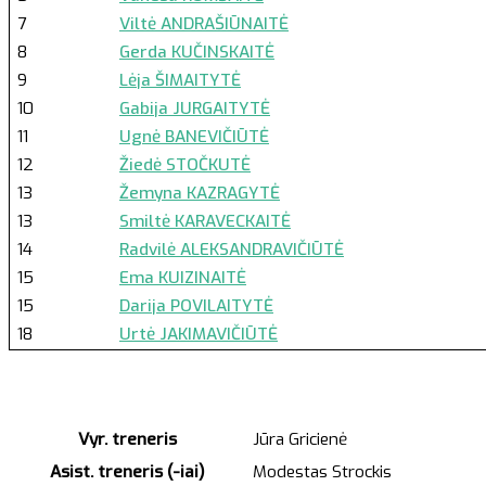
7
Viltė ANDRAŠIŪNAITĖ
8
Gerda KUČINSKAITĖ
9
Lėja ŠIMAITYTĖ
10
Gabija JURGAITYTĖ
11
Ugnė BANEVIČIŪTĖ
12
Žiedė STOČKUTĖ
13
Žemyna KAZRAGYTĖ
13
Smiltė KARAVECKAITĖ
14
Radvilė ALEKSANDRAVIČIŪTĖ
15
Ema KUIZINAITĖ
15
Darija POVILAITYTĖ
18
Urtė JAKIMAVIČIŪTĖ
Vyr. treneris
Jūra Gricienė
Asist. treneris (-iai)
Modestas Strockis