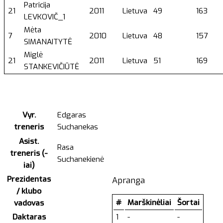
Patricija
21
2011
Lietuva
49
163
LEVKOVIČ_1
Mėta
7
2010
Lietuva
48
157
SIMANAITYTĖ
Miglė
21
2011
Lietuva
51
169
STANKEVIČIŪTĖ
Vyr.
Edgaras
treneris
Suchanekas
Asist.
Rasa
treneris (-
Suchanekienė
iai)
Prezidentas
Apranga
/ klubo
#
Marškinėliai
Šortai
vadovas
Daktaras
1
-
-