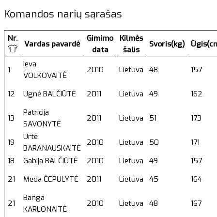
Komandos narių sąrašas
Nr.
Gimimo
Kilmės
Vardas pavardė
Svoris(kg)
Ūgis(c
data
šalis
Ieva
1
2010
Lietuva
48
157
VOLKOVAITĖ
12
Ugnė BALČIŪTĖ
2011
Lietuva
49
162
Patricija
13
2011
Lietuva
51
173
SAVONYTĖ
Urtė
19
2010
Lietuva
50
171
BARANAUSKAITĖ
18
Gabija BALČIŪTĖ
2010
Lietuva
49
157
21
Meda ČEPULYTĖ
2011
Lietuva
45
164
Banga
21
2010
Lietuva
48
167
KARLONAITĖ