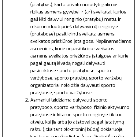
(pratybas), kartu privalo nurodyti galimas
rizikas asmens gyvybei ir (ar) sveikatai, kurios
gali kilti dalyviui renginio (pratybų) metu, ir
rekomenduoti prieš dalyvavimą renginyje
(pratybose) pasitikrinti sveikatą asmens
sveikatos priežiūros įstaigose. Nepilnamečiams
asmenims, kurie nepasitikrino sveikatos
asmens sveikatos priežiūros įstaigose ar kurie
pagal gautą išvadą negali dalyvauti
pasirinktose sporto pratybose, sporto
varžybose, sporto pratybų, sporto varžybų
organizatoriai neleidžia dalyvauti sporto
pratybose, sporto varžybose.
Asmeniui leidžiama dalyvauti sporto
pratybose, sporto varžybose, fizinio aktyvumo
pratybose ir kitame sporto renginyje tik tuo
atveju, kai jis arba jo atstovai pagal įstatymą
raštu (įskaitant elektroninį būdą) deklaruoja,
kad buvo supažindintas (supažindinti) su šio