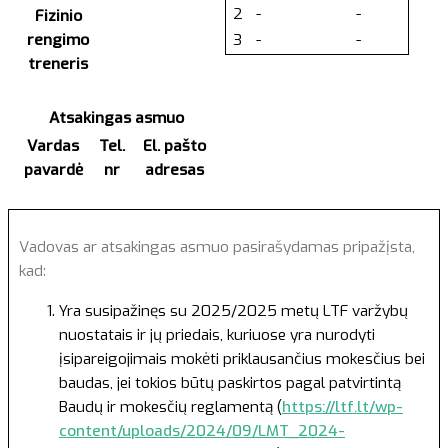
2
-
-
Fizinio
rengimo
3
-
-
treneris
Atsakingas asmuo
Vardas
Tel.
El. pašto
pavardė
nr
adresas
Vadovas ar atsakingas asmuo pasirašydamas pripažįsta,
kad:
Yra susipažinęs su 2025/2025 metų LTF varžybų
nuostatais ir jų priedais, kuriuose yra nurodyti
įsipareigojimais mokėti priklausančius mokesčius bei
baudas, jei tokios būtų paskirtos pagal patvirtintą
Baudų ir mokesčių reglamentą (
https://ltf.lt/wp-
content/uploads/2024/09/LMT_2024-