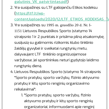
galutinis_VK_patvirtintas.pdf
)
Yra susipažinęs su LTF galiojančiu Etikos kodeksu
(
https://ltf.lt/wp-
content/uploads/2020/12/LTF_ETIKOS_KODEKSAS_TA
Yra susipažinęs su
1995 m. gruodžio 20 d. Nr. I-
Lietuvos Respublikos Sporto įstatymo 14
1151
straipsnio 1 ir 2 punktais ir prisiima pilną atsakomybę,
susijusią su galimomis rizikomis klubo tinklinio
žaidėjų gyvybei ir sveikatai rungtynių metu,
dalyvaujant LTF tinklinio organizuojamose
varžybose, jei sportininkas neturi gydytojo leidimo
rungtynių dieną.
Lietuvos Respublikos Sporto Įstatymo
14 straipsnis
"Sporto pratybų, sporto varžybų, fizinio aktyvumo
pratybų ir kitų sporto renginių organizavimo
reikalavimai":
"Sporto pratybų, sporto varžybų, fizinio
aktyvumo pratybų ir kitų sporto renginių
organizatoriai, informuodami apie renginį