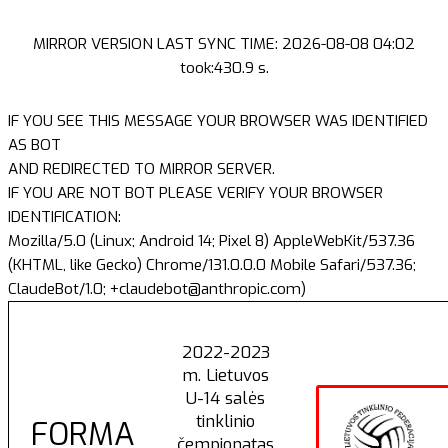
MIRROR VERSION LAST SYNC TIME: 2026-08-08 04:02
took:430.9 s.
IF YOU SEE THIS MESSAGE YOUR BROWSER WAS IDENTIFIED
AS BOT
AND REDIRECTED TO MIRROR SERVER.
IF YOU ARE NOT BOT PLEASE VERIFY YOUR BROWSER
IDENTIFICATION:
Mozilla/5.0 (Linux; Android 14; Pixel 8) AppleWebKit/537.36
(KHTML, like Gecko) Chrome/131.0.0.0 Mobile Safari/537.36;
ClaudeBot/1.0; +claudebot@anthropic.com)
2022-2023
m. Lietuvos
U-14 salės
tinklinio
FORMA
čempionatas