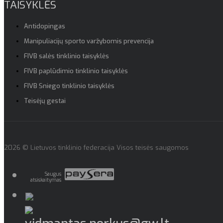
TAISYKLĖS
Antidopingas
Manipuliacijų sporto varžybomis prevencija
FIVB salės tinklinio taisyklės
FIVB paplūdimio tinklinio taisyklės
FIVB Sniego tinklinio taisyklės
Teisėjų gestai
2026 © Lietuvos tinklinio federacija Visos teisės saugomos
Saugus
atsiskaitymas