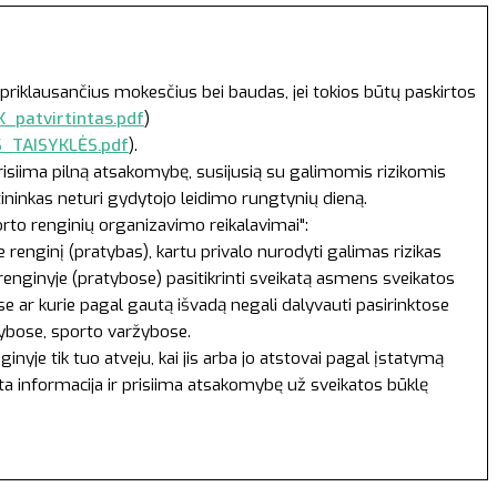
priklausančius mokesčius bei baudas, jei tokios būtų paskirtos
_patvirtintas.pdf
)
S_TAISYKLĖS.pdf
).
prisiima pilną atsakomybę, susijusią su galimomis rizikomis
tininkas neturi gydytojo leidimo rungtynių dieną.
orto renginių organizavimo reikalavimai":
renginį (pratybas), kartu privalo nurodyti galimas rizikas
 renginyje (pratybose) pasitikrinti sveikatą asmens sveikatos
 ar kurie pagal gautą išvadą negali dalyvauti pasirinktose
tybose, sporto varžybose.
yje tik tuo atveju, kai jis arba jo atstovai pagal įstatymą
yta informacija ir prisiima atsakomybę už sveikatos būklę