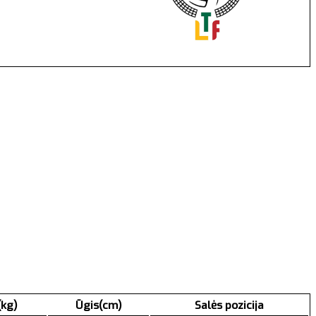
(kg)
Ūgis(cm)
Salės pozicija