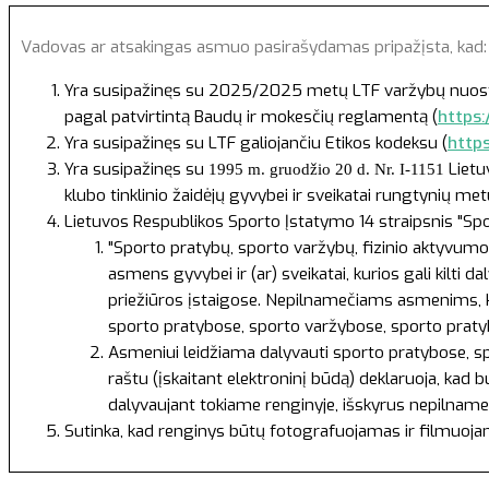
Vadovas ar atsakingas asmuo pasirašydamas pripažįsta, kad
Yra susipažinęs su 2025/2025 metų LTF varžybų nuostatai
pagal patvirtintą Baudų ir mokesčių reglamentą (
https:
Yra susipažinęs su LTF galiojančiu Etikos kodeksu (
http
Yra susipažinęs su
Lietu
1995 m. gruodžio 20 d. Nr. I-1151
klubo tinklinio žaidėjų gyvybei ir sveikatai rungtynių m
Lietuvos Respublikos Sporto Įstatymo
14 straipsnis "Sp
"Sporto pratybų, sporto varžybų, fizinio aktyvumo 
asmens gyvybei ir (ar) sveikatai, kurios gali kilti
priežiūros įstaigose. Nepilnamečiams asmenims, ku
sporto pratybose, sporto varžybose, sporto pratyb
Asmeniui leidžiama dalyvauti sporto pratybose, spo
raštu (įskaitant elektroninį būdą) deklaruoja, kad 
dalyvaujant tokiame renginyje, išskyrus nepilname
Sutinka, kad renginys būtų fotografuojamas ir filmuoj