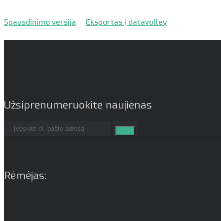
Spausdinimo versija
Eksportas į datavolley
Užsiprenumeruokite naujienas
Rėmėjas: