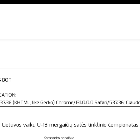
S BOT
CATION:
37.36 (KHTML, like Gecko) Chrome/131.0.0.0 Safari/537.36; Clau
Lietuvos vaikų U-13 mergaičių salės tinklinio čempionatas
Komandos paraiška