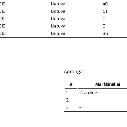
010
Lietuva
48
010
Lietuva
51
11
Lietuva
0
010
Lietuva
0
010
Lietuva
35
Apranga
#
Marškinėliai
1
Oranžinė
2
-
3
-