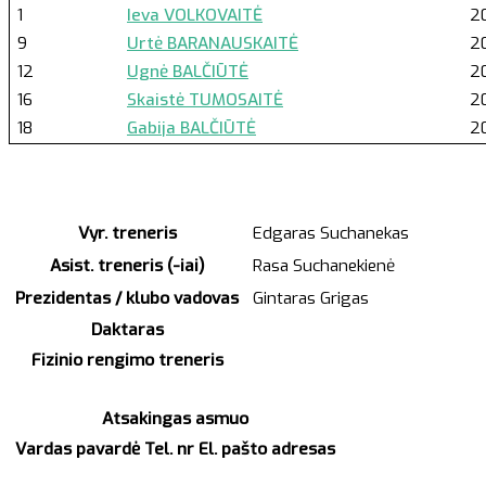
1
Ieva VOLKOVAITĖ
2
9
Urtė BARANAUSKAITĖ
2
12
Ugnė BALČIŪTĖ
20
16
Skaistė TUMOSAITĖ
2
18
Gabija BALČIŪTĖ
2
Vyr. treneris
Edgaras Suchanekas
Asist. treneris (-iai)
Rasa Suchanekienė
Prezidentas / klubo vadovas
Gintaras Grigas
Daktaras
Fizinio rengimo treneris
Atsakingas asmuo
Vardas pavardė
Tel. nr
El. pašto adresas