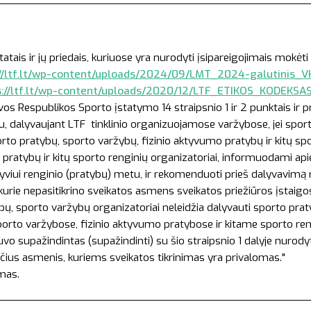
:
s ir jų priedais, kuriuose yra nurodyti įsipareigojimais mokėti 
//ltf.lt/wp-content/uploads/2024/09/LMT_2024-galutinis_VK
s://ltf.lt/wp-content/uploads/2020/12/LTF_ETIKOS_KODEKSA
vos Respublikos Sporto įstatymo 14 straipsnio 1 ir 2 punktais ir 
etu, dalyvaujant LTF tinklinio organizuojamose varžybose, jei spor
orto pratybų, sporto varžybų, fizinio aktyvumo pratybų ir kitų sp
pratybų ir kitų sporto renginių organizatoriai, informuodami apie 
 dalyviui renginio (pratybų) metu, ir rekomenduoti prieš dalyvavimą
rie nepasitikrino sveikatos asmens sveikatos priežiūros įstaigose
ų, sporto varžybų organizatoriai neleidžia dalyvauti sporto pra
rto varžybose, fizinio aktyvumo pratybose ir kitame sporto rengin
buvo supažindintas (supažindinti) su šio straipsnio 1 dalyje nurod
čius asmenis, kuriems sveikatos tikrinimas yra privalomas."
amas.