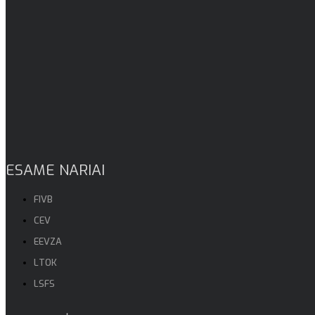
ESAME NARIAI
FIVB
CEV
EEVZA
LTOK
LSFS