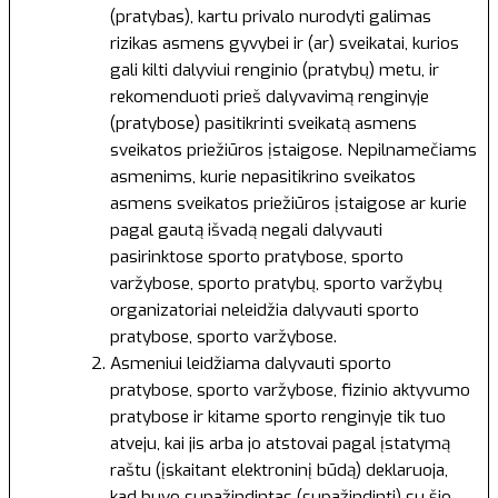
(pratybas), kartu privalo nurodyti galimas
rizikas asmens gyvybei ir (ar) sveikatai, kurios
gali kilti dalyviui renginio (pratybų) metu, ir
rekomenduoti prieš dalyvavimą renginyje
(pratybose) pasitikrinti sveikatą asmens
sveikatos priežiūros įstaigose. Nepilnamečiams
asmenims, kurie nepasitikrino sveikatos
asmens sveikatos priežiūros įstaigose ar kurie
pagal gautą išvadą negali dalyvauti
pasirinktose sporto pratybose, sporto
varžybose, sporto pratybų, sporto varžybų
organizatoriai neleidžia dalyvauti sporto
pratybose, sporto varžybose.
Asmeniui leidžiama dalyvauti sporto
pratybose, sporto varžybose, fizinio aktyvumo
pratybose ir kitame sporto renginyje tik tuo
atveju, kai jis arba jo atstovai pagal įstatymą
raštu (įskaitant elektroninį būdą) deklaruoja,
kad buvo supažindintas (supažindinti) su šio