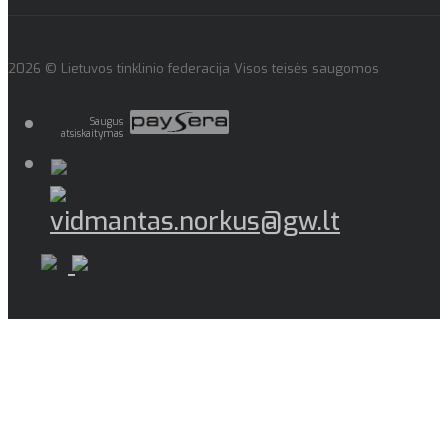
2026 © Lietuvos tinklinio federacija Visos teisės saugomos
Saugus
atsiskaitymas