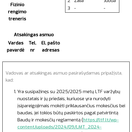
2
Žalia
Juoda
Fizinio
3
-
-
rengimo
treneris
Atsakingas asmuo
Vardas
Tel.
El. pašto
pavardė
nr
adresas
Vadovas ar atsakingas asmuo pasirašydamas pripažįsta,
kad:
Yra susipažinęs su 2025/2025 metų LTF varžybų
nuostatais ir jų priedais, kuriuose yra nurodyti
įsipareigojimais mokėti priklausančius mokesčius bei
baudas, jei tokios būtų paskirtos pagal patvirtintą
Baudų ir mokesčių reglamentą (
https://ltf.lt/wp-
content/uploads/2024/09/LMT_2024-