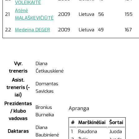
VOLEIKAITĖ
Atėnė
21
2009
Lietuva
56
155
MALAŠKEVIČIŪTĖ
22
Medeina DEGER
2009
Lietuva
49
167
Vyr.
Diana
treneris
Četkauskienė
Asist.
Domantas
treneris (-
Savickas
iai)
Prezidentas
Bronius
Apranga
/ klubo
Burneika
vadovas
#
Marškinėliai
Šortai
Diana
Daktaras
1
Raudona
Juoda
Baubinienė