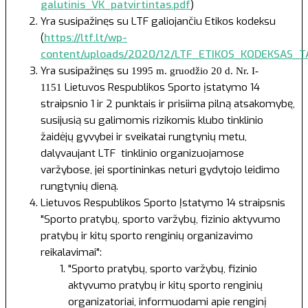
galutinis_VK_patvirtintas.pdf
)
Yra susipažinęs su LTF galiojančiu Etikos kodeksu
(
https://ltf.lt/wp-
content/uploads/2020/12/LTF_ETIKOS_KODEKSAS_TA
Yra susipažinęs su
1995 m. gruodžio 20 d. Nr. I-
Lietuvos Respublikos Sporto įstatymo 14
1151
straipsnio 1 ir 2 punktais ir prisiima pilną atsakomybę,
susijusią su galimomis rizikomis klubo tinklinio
žaidėjų gyvybei ir sveikatai rungtynių metu,
dalyvaujant LTF tinklinio organizuojamose
varžybose, jei sportininkas neturi gydytojo leidimo
rungtynių dieną.
Lietuvos Respublikos Sporto Įstatymo
14 straipsnis
"Sporto pratybų, sporto varžybų, fizinio aktyvumo
pratybų ir kitų sporto renginių organizavimo
reikalavimai":
"Sporto pratybų, sporto varžybų, fizinio
aktyvumo pratybų ir kitų sporto renginių
organizatoriai, informuodami apie renginį