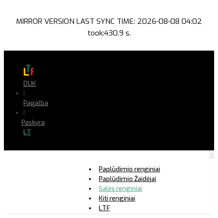
MIRROR VERSION LAST SYNC TIME: 2026-08-08 04:02
took:430.9 s.
DUK
|
Pagalba
|
Paskyra
LT
Paplūdimio renginiai
Paplūdimio Žaidėjai
Salės renginiai
Kiti renginiai
LTF