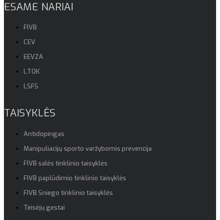
ESAME NARIAI
FIVB
CEV
EEVZA
LTOK
LSFS
TAISYKLĖS
Antidopingas
Manipuliacijų sporto varžybomis prevencija
FIVB salės tinklinio taisyklės
FIVB paplūdimio tinklinio taisyklės
FIVB Sniego tinklinio taisyklės
Teisėjų gestai