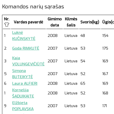
Komandos narių sąrašas
Nr.
Gimimo
Kilmės
Vardas pavardė
Svoris(kg)
Ūgis(
data
šalis
Luknė
1
2008
Lietuva
48
154
KUČINSKYTĖ
2
Goda RIMKUTĖ
2007
Lietuva
53
175
Kaja
3
2007
Lietuva
54
169
VOLUNGEVIČIŪTĖ
Simona
5
2007
Lietuva
52
167
BUTEIKYTĖ
6
Laura ALFIERI
2008
Lietuva
65
169
Kornelija
1
2008
Lietuva
52
168
ŠADUIKAITE
Elžbieta
9
2007
Lietuva
53
171
POPLAVSKA