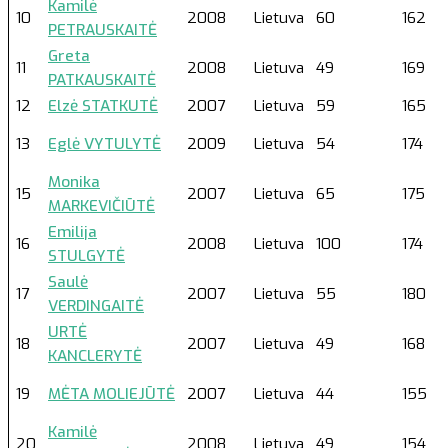
Kamilė
10
2008
Lietuva
60
162
PETRAUSKAITĖ
Greta
11
2008
Lietuva
49
169
PATKAUSKAITĖ
12
Elzė STATKUTĖ
2007
Lietuva
59
165
13
Eglė VYTULYTĖ
2009
Lietuva
54
174
Monika
15
2007
Lietuva
65
175
MARKEVIČIŪTĖ
Emilija
16
2008
Lietuva
100
174
STULGYTĖ
Saulė
17
2007
Lietuva
55
180
VERDINGAITĖ
URTĖ
18
2007
Lietuva
49
168
KANCLERYTĖ
19
MĖTA MOLIEJŪTĖ
2007
Lietuva
44
155
Kamilė
20
2008
Lietuva
49
154