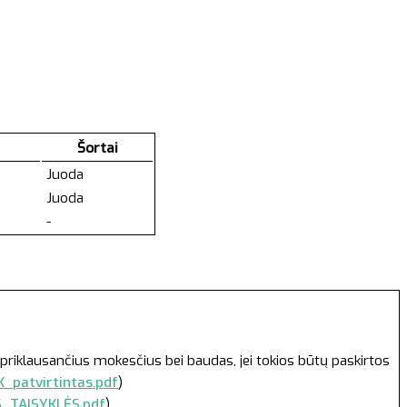
Šortai
Juoda
Juoda
-
priklausančius mokesčius bei baudas, jei tokios būtų paskirtos
_patvirtintas.pdf
)
S_TAISYKLĖS.pdf
).