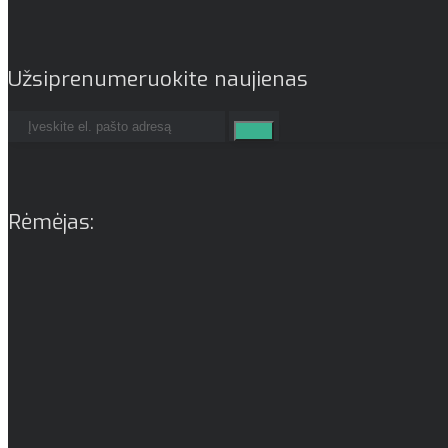
Užsiprenumeruokite naujienas
Rėmėjas: