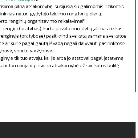
prisiima pilną atsakomybę, susijusią su galimomis rizikomis
tininkas neturi gydytojo leidimo rungtynių dieną.
orto renginių organizavimo reikalavimai":
renginį (pratybas), kartu privalo nurodyti galimas rizikas
 renginyje (pratybose) pasitikrinti sveikatą asmens sveikatos
 ar kurie pagal gautą išvadą negali dalyvauti pasirinktose
tybose, sporto varžybose.
yje tik tuo atveju, kai jis arba jo atstovai pagal įstatymą
yta informacija ir prisiima atsakomybę už sveikatos būklę