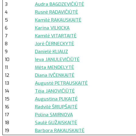
3
Audra BAGDZEVIČIŪTĖ
4
Rusnė RADAVIČIŪTĖ
5
Kamilė RAKAUSKAITĖ
6
Karina VILKICKA
7
Kamilė VITARTAITĖ
8
Jorė ČERNECKYTĖ
9
Danielė KLIAUZ
10
Ieva JANULEVIČIŪTĖ
11
Mėta MENDELYTĖ
12
Diana IVČENKAITĖ
13
Augustė PETRAUSKAITĖ
14
Tėja JANOVIČIŪTĖ
15
Augustina PUKAITĖ
16
Radvilė ŠRIUPŠAITĖ
17
Polina SMIRNOVA
18
Saulė GUŽAISKAITĖ
19
Barbora RAKAUSKAITĖ