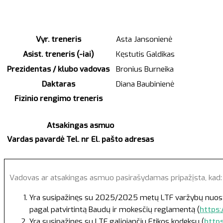
Vyr. treneris
Asta Jansonienė
Asist. treneris (-iai)
Kęstutis Galdikas
Prezidentas / klubo vadovas
Bronius Burneika
Daktaras
Diana Baubinienė
Fizinio rengimo treneris
Atsakingas asmuo
Vardas pavardė
Tel. nr
El. pašto adresas
Vadovas ar atsakingas asmuo pasirašydamas pripažįsta, kad
Yra susipažinęs su 2025/2025 metų LTF varžybų nuostatai
pagal patvirtintą Baudų ir mokesčių reglamentą (
https:
Yra susipažinęs su LTF galiojančiu Etikos kodeksu (
http