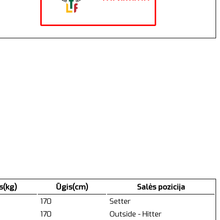
s(kg)
Ūgis(cm)
Salės pozicija
170
Setter
170
Outside - Hitter