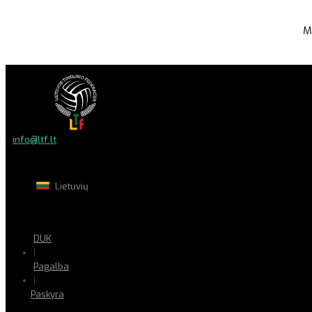
M
info@ltf.lt
Lietuvių
DUK
|
Pagalba
|
Paskyra