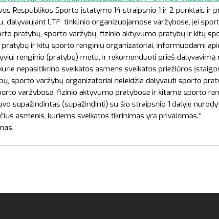
vos Respublikos Sporto įstatymo 14 straipsnio 1 ir 2 punktais ir 
etu, dalyvaujant LTF tinklinio organizuojamose varžybose, jei spor
orto pratybų, sporto varžybų, fizinio aktyvumo pratybų ir kitų sp
pratybų ir kitų sporto renginių organizatoriai, informuodami apie 
 dalyviui renginio (pratybų) metu, ir rekomenduoti prieš dalyvavimą
rie nepasitikrino sveikatos asmens sveikatos priežiūros įstaigose
ų, sporto varžybų organizatoriai neleidžia dalyvauti sporto pra
rto varžybose, fizinio aktyvumo pratybose ir kitame sporto rengin
buvo supažindintas (supažindinti) su šio straipsnio 1 dalyje nurod
čius asmenis, kuriems sveikatos tikrinimas yra privalomas."
amas.