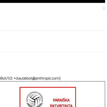
deBot/1.0; +claudebot@anthropic.com)
PARAIŠKA
PATVIRTINTA