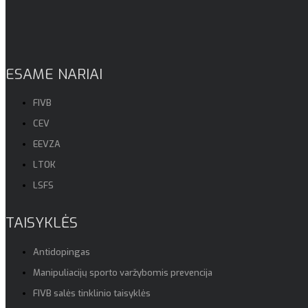
ESAME NARIAI
FIVB
CEV
EEVZA
LTOK
LSFS
TAISYKLĖS
Antidopingas
Manipuliacijų sporto varžybomis prevencija
FIVB salės tinklinio taisyklės