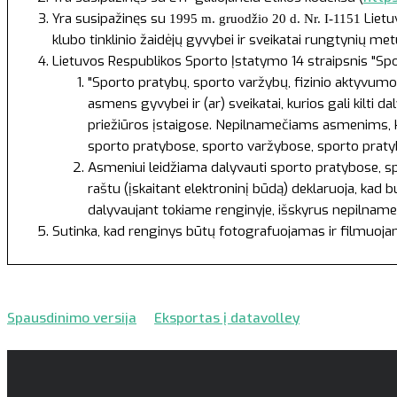
Yra susipažinęs su
Lietu
1995 m. gruodžio 20 d. Nr. I-1151
klubo tinklinio žaidėjų gyvybei ir sveikatai rungtynių m
Lietuvos Respublikos Sporto Įstatymo
14 straipsnis "Sp
"Sporto pratybų, sporto varžybų, fizinio aktyvumo 
asmens gyvybei ir (ar) sveikatai, kurios gali kilti
priežiūros įstaigose. Nepilnamečiams asmenims, ku
sporto pratybose, sporto varžybose, sporto pratyb
Asmeniui leidžiama dalyvauti sporto pratybose, spo
raštu (įskaitant elektroninį būdą) deklaruoja, kad 
dalyvaujant tokiame renginyje, išskyrus nepilname
Sutinka, kad renginys būtų fotografuojamas ir filmuoj
Spausdinimo versija
Eksportas į datavolley