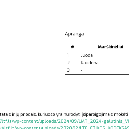
Apranga
#
Marškinėliai
1
Juoda
2
Raudona
3
-
:
s ir jų priedais, kuriuose yra nurodyti įsipareigojimais mokėti 
//ltf.lt/wp-content/uploads/2024/09/LMT_2024-galutinis_VK
s://ltf.lt/wp-content/uploads/2020/12/LTF_ETIKOS_KODEKSA