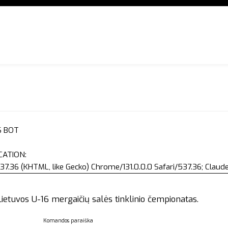
S BOT
CATION:
37.36 (KHTML, like Gecko) Chrome/131.0.0.0 Safari/537.36; Clau
etuvos U-16 mergaičių salės tinklinio čempionatas.
Komandos paraiška