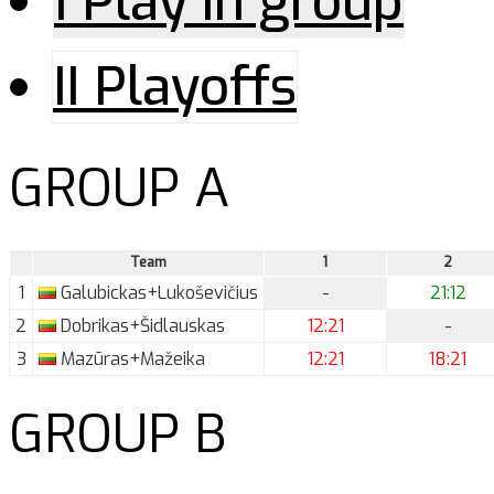
I Play in group
II Playoffs
GROUP A
Team
1
2
1
Galubickas+Lukoševičius
-
21:12
2
Dobrikas+Šidlauskas
12:21
-
3
Mazūras+Mažeika
12:21
18:21
GROUP B