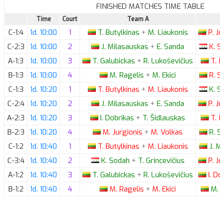
FINISHED MATCHES TIME TABLE
Time
Court
Team A
C-1:4
1d. 10:00
1
T.
Butylkinas
+
M.
Liaukonis
P.
J
C-2:3
1d. 10:00
2
J.
Milasauskas
+
E.
Sanda
K.
S
A-1:3
1d. 10:00
3
T.
Galubickas
+
R.
Lukoševičius
T.
B-1:3
1d. 10:00
4
M.
Ragelis
+
M.
Ekici
R.
S
C-1:3
1d. 10:20
1
T.
Butylkinas
+
M.
Liaukonis
K.
S
C-2:4
1d. 10:20
2
J.
Milasauskas
+
E.
Sanda
P.
J
A-2:3
1d. 10:20
3
I.
Dobrikas
+
T.
Šidlauskas
T.
B-2:3
1d. 10:20
4
M.
Jurgionis
+
M.
Volkas
R.
S
C-1:2
1d. 10:40
1
T.
Butylkinas
+
M.
Liaukonis
J.
M
C-3:4
1d. 10:40
2
K.
Sodah
+
T.
Grincevičius
P.
J
A-1:2
1d. 10:40
3
T.
Galubickas
+
R.
Lukoševičius
I.
Do
B-1:2
1d. 10:40
4
M.
Ragelis
+
M.
Ekici
M.