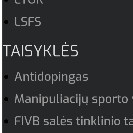
LSFS
TAISYKLĖS
Antidopingas
Manipuliacijų sporto
FIVB salės tinklinio t