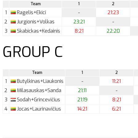
Team
1
2
1
Ragelis+Ekici
-
21:23
2
Jurgionis+Volkas
23:21
-
3
Skabickas+Kedainis
8:21
22:20
GROUP C
Team
1
2
1
Butylkinas+Liaukonis
-
11:21
2
Milasauskas+Sanda
21:11
-
3
Sodah+Grincevičius
21:19
8:21
4
Jocas+Laurinavičius
14:21
6:21