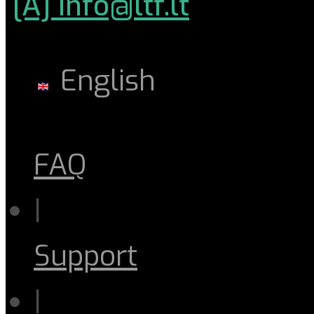
[A] info@ltf.lt
English
FAQ
|
Support
|