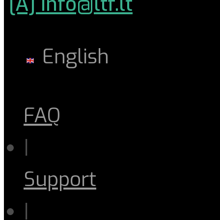
[A] info@ltf.lt
English
FAQ
|
Support
|