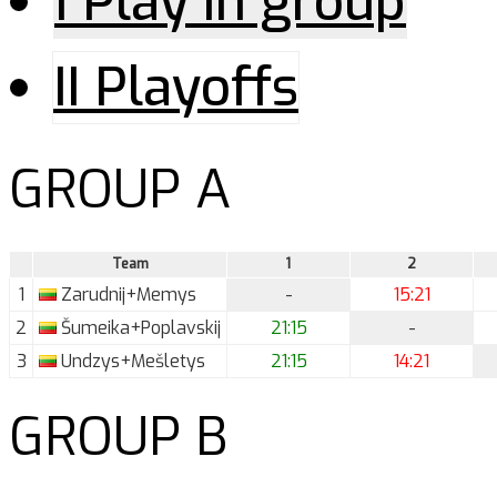
I Play in group
II Playoffs
GROUP A
Team
1
2
1
Zarudnij+Memys
-
15:21
2
Šumeika+Poplavskij
21:15
-
3
Undzys+Mešletys
21:15
14:21
GROUP B