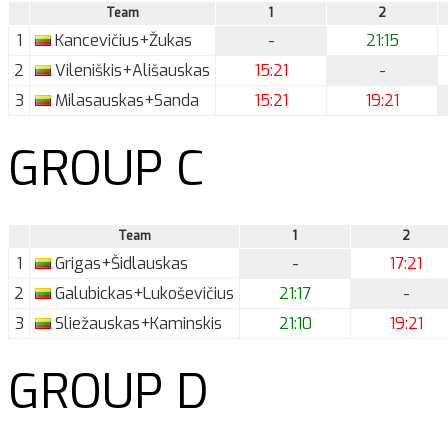
Team
1
2
1
Kancevičius+Žukas
-
21:15
2
Vileniškis+Ališauskas
15:21
-
3
Milasauskas+Sanda
15:21
19:21
GROUP C
Team
1
2
1
Grigas+Šidlauskas
-
17:21
2
Galubickas+Lukoševičius
21:17
-
3
Sliežauskas+Kaminskis
21:10
19:21
GROUP D