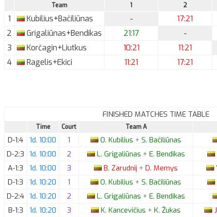
Team
1
2
1
Kubilius+Bačiliūnas
-
17:21
2
Grigaliūnas+Bendikas
21:17
-
3
Korčagin+Liutkus
10:21
11:21
4
Ragelis+Ekici
11:21
17:21
FINISHED MATCHES TIME TABLE
Time
Court
Team A
D-1:4
1d. 10:00
1
O.
Kubilius
+
S.
Bačiliūnas
D-2:3
1d. 10:00
2
L.
Grigaliūnas
+
E.
Bendikas
A-1:3
1d. 10:00
3
B.
Zarudnij
+
D.
Memys
D-1:3
1d. 10:20
1
O.
Kubilius
+
S.
Bačiliūnas
D-2:4
1d. 10:20
2
L.
Grigaliūnas
+
E.
Bendikas
B-1:3
1d. 10:20
3
K.
Kancevičius
+
K.
Žukas
J