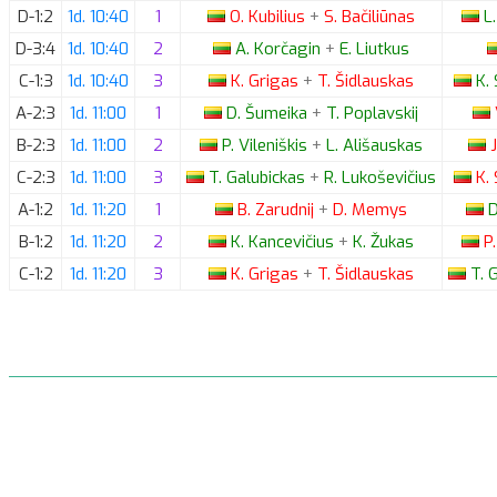
D-1:2
1d. 10:40
1
O.
Kubilius
+
S.
Bačiliūnas
L.
D-3:4
1d. 10:40
2
A.
Korčagin
+
E.
Liutkus
C-1:3
1d. 10:40
3
K.
Grigas
+
T.
Šidlauskas
K.
A-2:3
1d. 11:00
1
D.
Šumeika
+
T.
Poplavskij
B-2:3
1d. 11:00
2
P.
Vileniškis
+
L.
Ališauskas
J
C-2:3
1d. 11:00
3
T.
Galubickas
+
R.
Lukoševičius
K.
A-1:2
1d. 11:20
1
B.
Zarudnij
+
D.
Memys
D
B-1:2
1d. 11:20
2
K.
Kancevičius
+
K.
Žukas
P.
C-1:2
1d. 11:20
3
K.
Grigas
+
T.
Šidlauskas
T.
G