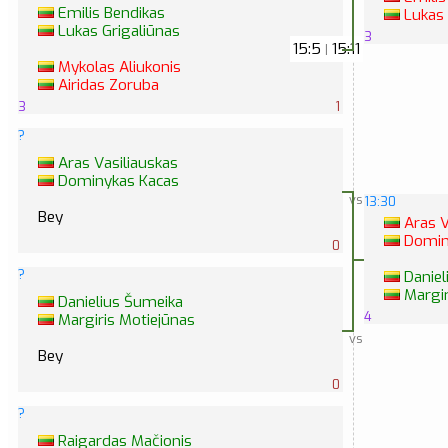
Emilis Bendikas
Lukas 
Lukas Grigaliūnas
3
15:5
15:11
|
Mykolas Aliukonis
Airidas Zoruba
3
1
?
Aras Vasiliauskas
Dominykas Kacas
vs
13:30
Bey
Aras V
Domin
0
?
Daniel
Margir
Danielius Šumeika
4
Margiris Motiejūnas
vs
Bey
0
?
Raigardas Mačionis