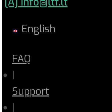
[A] info@ltf.lt
English
FAQ
|
Support
|