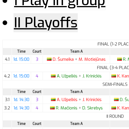
I Play in group
II Playoffs
FINAL (1-2 PLAC
Time
Court
Team A
4.1
1d. 15:00
3
D.
Šumeika
+
M.
Motiejūnas
R.
M
FINAL (3-4 PLAC
4.2
1d. 15:00
4
A.
Užpelkis
+
J.
Krinickis
K.
Kan
SEMI-FINALS
Time
Court
Team A
3.1
1d. 14:30
3
A.
Užpelkis
+
J.
Krinickis
D.
Šu
3.2
1d. 14:30
4
R.
Mačionis
+
D.
Skrebys
K.
Kan
II ROUND
Time
Court
Team A