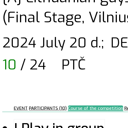
(Final Stage, Vilni
2024 July 20 d.;
DE
10
/ 24
PTČ
EVENT
PARTICIPANTS (10)
Course of the competition
R