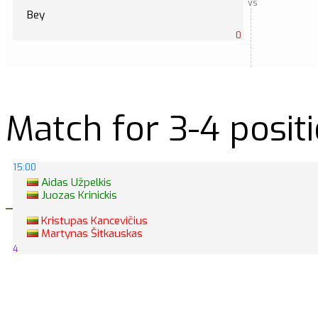
vs
Bey
0
Match for 3-4 posit
15:00
Aidas Užpelkis
Juozas Krinickis
Kristupas Kancevičius
Martynas Šitkauskas
4