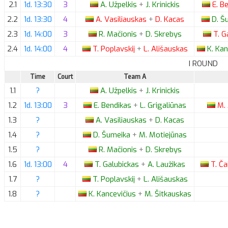
2.1
1d. 13:30
3
A.
Užpelkis
+
J.
Krinickis
E.
Be
2.2
1d. 13:30
4
A.
Vasiliauskas
+
D.
Kacas
D.
Šu
2.3
1d. 14:00
3
R.
Mačionis
+
D.
Skrebys
T.
Ga
2.4
1d. 14:00
4
T.
Poplavskij
+
L.
Ališauskas
K.
Kan
I ROUND
Time
Court
Team A
1.1
?
A.
Užpelkis
+
J.
Krinickis
1.2
1d. 13:00
3
E.
Bendikas
+
L.
Grigaliūnas
M.
1.3
?
A.
Vasiliauskas
+
D.
Kacas
1.4
?
D.
Šumeika
+
M.
Motiejūnas
1.5
?
R.
Mačionis
+
D.
Skrebys
1.6
1d. 13:00
4
T.
Galubickas
+
A.
Laužikas
T.
Ča
1.7
?
T.
Poplavskij
+
L.
Ališauskas
1.8
?
K.
Kancevičius
+
M.
Šitkauskas