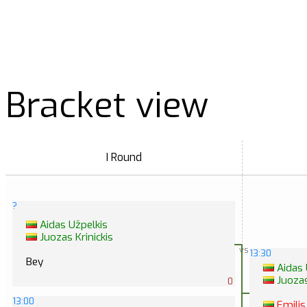
Bracket view
I Round
?
Aidas Užpelkis
Juozas Krinickis
vs
13:30
Bey
Aidas 
Juozas
0
13:00
Emilis