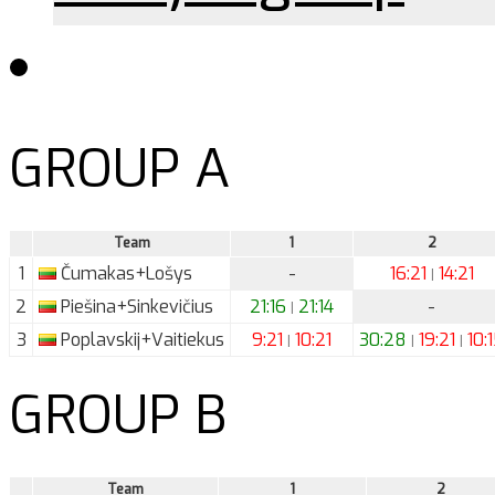
GROUP A
Team
1
2
1
Čumakas+Lošys
-
16:21
14:21
|
2
Piešina+Sinkevičius
21:16
21:14
-
|
3
Poplavskij+Vaitiekus
9:21
10:21
30:28
19:21
10:
|
|
|
GROUP B
Team
1
2