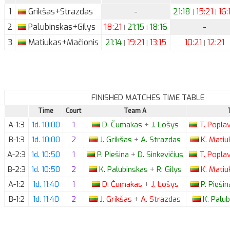
1
Grikšas+Strazdas
-
21:18
15:21
16:
|
|
2
Palubinskas+Gilys
18:21
21:15
18:16
-
|
|
3
Matiukas+Mačionis
21:14
19:21
13:15
10:21
12:21
|
|
|
FINISHED MATCHES TIME TABLE
Time
Court
Team A
A-1:3
1d. 10:00
1
D.
Čumakas
+
J.
Lošys
T.
Poplav
B-1:3
1d. 10:00
2
J.
Grikšas
+
A.
Strazdas
K.
Matiu
A-2:3
1d. 10:50
1
P.
Piešina
+
D.
Sinkevičius
T.
Poplav
B-2:3
1d. 10:50
2
K.
Palubinskas
+
R.
Gilys
K.
Matiu
A-1:2
1d. 11:40
1
D.
Čumakas
+
J.
Lošys
P.
Pieši
B-1:2
1d. 11:40
2
J.
Grikšas
+
A.
Strazdas
K.
Palub