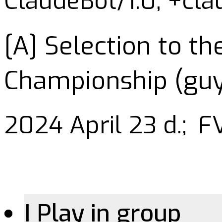
ClaudeBot/1.0; +cl
[A] Selection to t
Championship (guys
2024 April 23 d.;
FV
I Play in group