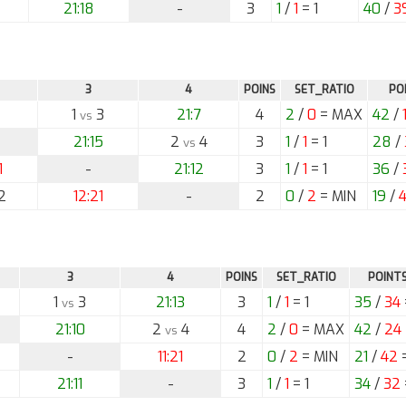
21:18
-
3
1
/
1
= 1
40
/
3
3
4
POINS
SET_RATIO
PO
1
3
21:7
4
2
/
0
= MAX
42
/
vs
21:15
2
4
3
1
/
1
= 1
28
/
vs
1
-
21:12
3
1
/
1
= 1
36
/
2
12:21
-
2
0
/
2
= MIN
19
/
3
4
POINS
SET_RATIO
POINT
1
3
21:13
3
1
/
1
= 1
35
/
34
vs
21:10
2
4
4
2
/
0
= MAX
42
/
24
vs
-
11:21
2
0
/
2
= MIN
21
/
42
=
21:11
-
3
1
/
1
= 1
34
/
32