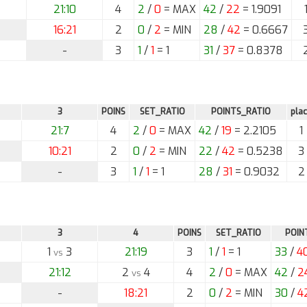
21:10
4
2
/
0
= MAX
42
/
22
= 1.9091
16:21
2
0
/
2
= MIN
28
/
42
= 0.6667
-
3
1
/
1
= 1
31
/
37
= 0.8378
3
POINS
SET_RATIO
POINTS_RATIO
pla
21:7
4
2
/
0
= MAX
42
/
19
= 2.2105
1
10:21
2
0
/
2
= MIN
22
/
42
= 0.5238
3
-
3
1
/
1
= 1
28
/
31
= 0.9032
2
3
4
POINS
SET_RATIO
POIN
1
3
21:19
3
1
/
1
= 1
33
/
4
vs
21:12
2
4
4
2
/
0
= MAX
42
/
2
vs
-
18:21
2
0
/
2
= MIN
30
/
4