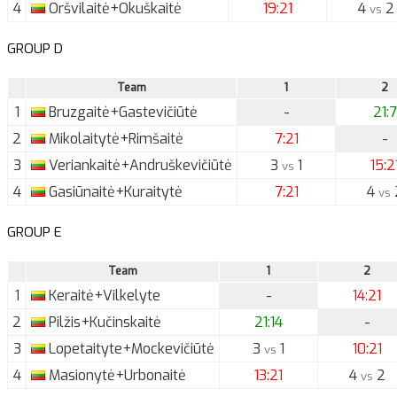
4
Oršvilaitė+Okuškaitė
19:21
4
2
vs
GROUP D
Team
1
2
1
Bruzgaitė+Gastevičiūtė
-
21:7
2
Mikolaitytė+Rimšaitė
7:21
-
3
Veriankaitė+Andruškevičiūtė
3
1
15:2
vs
4
Gasiūnaitė+Kuraitytė
7:21
4
vs
GROUP E
Team
1
2
1
Keraitė+Vilkelyte
-
14:21
2
Pilžis+Kučinskaitė
21:14
-
3
Lopetaityte+Mockevičiūtė
3
1
10:21
vs
4
Masionytė+Urbonaitė
13:21
4
2
vs