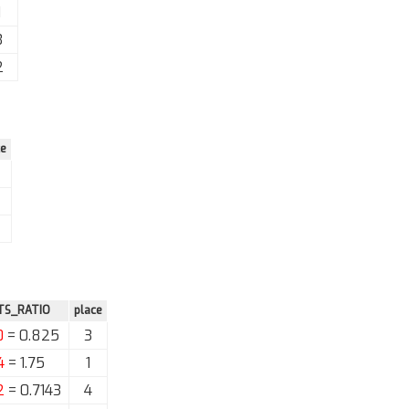
1
3
2
ce
TS_RATIO
place
0
= 0.825
3
4
= 1.75
1
2
= 0.7143
4