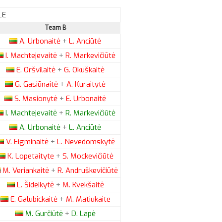
LE
Team B
A.
Urbonaitė
+
L.
Anciūtė
I.
Machtejevaitė
+
R.
Markevičiūtė
E.
Oršvilaitė
+
G.
Okuškaitė
G.
Gasiūnaitė
+
A.
Kuraitytė
S.
Masionytė
+
E.
Urbonaitė
I.
Machtejevaitė
+
R.
Markevičiūtė
A.
Urbonaitė
+
L.
Anciūtė
V.
Eigminaitė
+
L.
Nevedomskytė
K.
Lopetaityte
+
S.
Mockevičiūtė
M.
Veriankaitė
+
R.
Andruškevičiūtė
L.
Šideikytė
+
M.
Kvekšaitė
E.
Galubickaitė
+
M.
Matiukaite
M.
Gurčiūtė
+
D.
Lapė