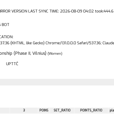
IRROR VERSION LAST SYNC TIME: 2026-08-09 04:02 took:444.6 
S BOT
CATION:
37.36 (KHTML, like Gecko) Chrome/131.0.0.0 Safari/537.36; Clau
nship (Phase II, Vilnius)
(Women)
UPTTČ
3
POINS
SET_RATIO
POINTS_RATIO
pl