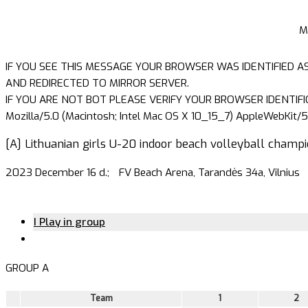
M
IF YOU SEE THIS MESSAGE YOUR BROWSER WAS IDENTIFIED A
AND REDIRECTED TO MIRROR SERVER.
IF YOU ARE NOT BOT PLEASE VERIFY YOUR BROWSER IDENTIFI
Mozilla/5.0 (Macintosh; Intel Mac OS X 10_15_7) AppleWebKit/5
[A] Lithuanian girls U-20 indoor beach volleyball champio
2023 December 16 d.;
FV Beach Arena, Tarandės 34a, Vilnius
I Play in group
GROUP A
Team
1
2