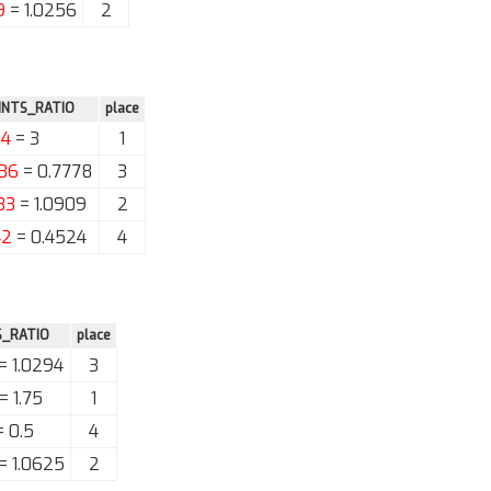
9
= 1.0256
2
INTS_RATIO
place
14
= 3
1
36
= 0.7778
3
33
= 1.0909
2
42
= 0.4524
4
S_RATIO
place
= 1.0294
3
= 1.75
1
 0.5
4
= 1.0625
2