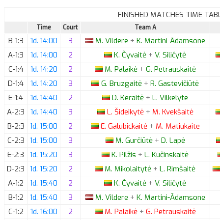
FINISHED MATCHES TIME TAB
Time
Court
Team A
B-1:3
1d. 14:00
3
M.
Vildere
+
K.
Martini-Ādamsone
A-1:3
1d. 14:00
2
K.
Čyvaitė
+
V.
Siličytė
C-1:4
1d. 14:20
2
M.
Palaikė
+
G.
Petrauskaitė
D-1:4
1d. 14:20
3
G.
Bruzgaitė
+
R.
Gastevičiūtė
E-1:4
1d. 14:40
2
D.
Keraitė
+
L.
Vilkelyte
A-2:3
1d. 14:40
3
L.
Šideikytė
+
M.
Kvekšaitė
B-2:3
1d. 15:00
2
E.
Galubickaitė
+
M.
Matiukaite
C-2:3
1d. 15:00
3
M.
Gurčiūtė
+
D.
Lapė
E-2:3
1d. 15:20
3
K.
Pilžis
+
L.
Kučinskaitė
D-2:3
1d. 15:20
2
M.
Mikolaitytė
+
L.
Rimšaitė
A-1:2
1d. 15:40
2
K.
Čyvaitė
+
V.
Siličytė
B-1:2
1d. 15:40
3
M.
Vildere
+
K.
Martini-Ādamsone
C-1:2
1d. 16:00
2
M.
Palaikė
+
G.
Petrauskaitė