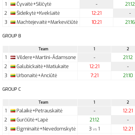
1
Čyvaitė+Siličytė
-
21:12
2
Šideikytė+Kvekšaitė
12:21
-
3
Machtejevaitė+Markevičiūtė
10:21
21:16
GROUP B
Team
1
2
1
Vildere+Martini-Ādamsone
-
21:12
2
Galubickaitė+Matiukaite
12:21
-
3
Urbonaitė+Anciūtė
7:21
21:10
GROUP C
Team
1
2
1
Palaikė+Petrauskaitė
-
12:21
2
Gurčiūtė+Lapė
21:12
-
3
Eigminaitė+Nevedomskytė
3
1
12:21
vs