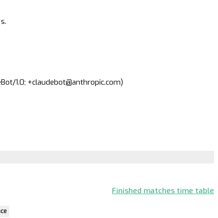
s.
deBot/1.0; +claudebot@anthropic.com)
Finished matches time table
ace