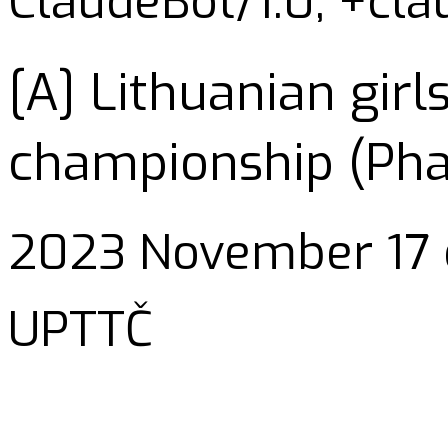
ClaudeBot/1.0; +cl
[A] Lithuanian girl
championship (Phas
2023 November 17 d
UPTTČ