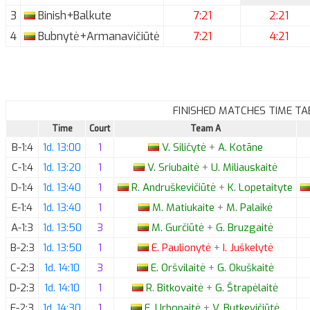
3
Binish+Balkute
7:21
2:21
4
Bubnytė+Armanavičiūtė
7:21
4:21
FINISHED MATCHES TIME TA
Time
Court
Team A
B-1:4
1d. 13:00
1
V.
Siličytė
+
A.
Kotāne
C-1:4
1d. 13:20
1
V.
Sriubaitė
+
U.
Miliauskaitė
D-1:4
1d. 13:40
1
R.
Andruškevičiūtė
+
K.
Lopetaityte
E-1:4
1d. 13:40
1
M.
Matiukaite
+
M.
Palaikė
A-1:3
1d. 13:50
3
M.
Gurčiūtė
+
G.
Bruzgaitė
B-2:3
1d. 13:50
1
E.
Paulionytė
+
I.
Juškelytė
C-2:3
1d. 14:10
3
E.
Oršvilaitė
+
G.
Okuškaitė
D-2:3
1d. 14:10
1
R.
Bitkovaitė
+
G.
Štrapėlaitė
E-2:3
1d. 14:30
1
E.
Urbonaitė
+
V.
Butkevičiūtė