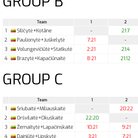
GROUP B
Team
1
2
1
Siličytė+Kotāne
-
21:7
2
Paulionytė+Juškelytė
7:21
-
3
Volungevičiūtė+Statkutė
2:21
21:4
4
Brazytė+Kapačiūnaitė
8:21
21:12
GROUP C
Team
1
2
1
Sriubaitė+Miliauskaitė
-
20:22
2
Oršvilaitė+Okuškaitė
22:20
-
3
Žemaitytė+Lapačinskaitė
10:21
9:21
4
Dainiūtė+Lipskytė
3:21
7:21