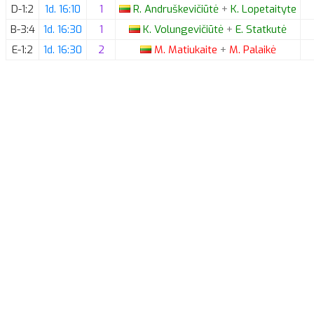
D-1:2
1d. 16:10
1
R.
Andruškevičiūtė
+
K.
Lopetaityte
B-3:4
1d. 16:30
1
K.
Volungevičiūtė
+
E.
Statkutė
E-1:2
1d. 16:30
2
M.
Matiukaite
+
M.
Palaikė