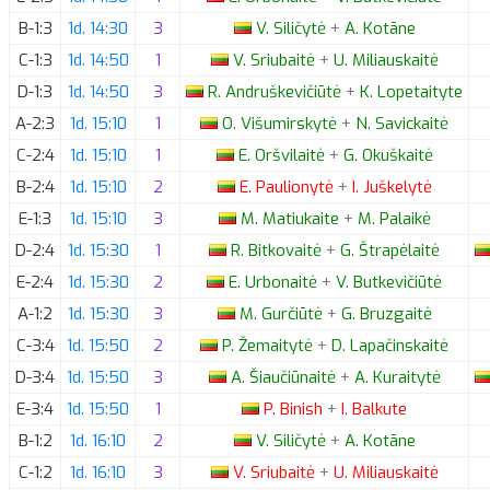
B-1:3
1d. 14:30
3
V.
Siličytė
+
A.
Kotāne
C-1:3
1d. 14:50
1
V.
Sriubaitė
+
U.
Miliauskaitė
D-1:3
1d. 14:50
3
R.
Andruškevičiūtė
+
K.
Lopetaityte
A-2:3
1d. 15:10
1
O.
Višumirskytė
+
N.
Savickaitė
C-2:4
1d. 15:10
1
E.
Oršvilaitė
+
G.
Okuškaitė
B-2:4
1d. 15:10
2
E.
Paulionytė
+
I.
Juškelytė
E-1:3
1d. 15:10
3
M.
Matiukaite
+
M.
Palaikė
D-2:4
1d. 15:30
1
R.
Bitkovaitė
+
G.
Štrapėlaitė
E-2:4
1d. 15:30
2
E.
Urbonaitė
+
V.
Butkevičiūtė
A-1:2
1d. 15:30
3
M.
Gurčiūtė
+
G.
Bruzgaitė
C-3:4
1d. 15:50
2
P.
Žemaitytė
+
D.
Lapačinskaitė
D-3:4
1d. 15:50
3
A.
Šiaučiūnaitė
+
A.
Kuraitytė
E-3:4
1d. 15:50
1
P.
Binish
+
I.
Balkute
B-1:2
1d. 16:10
2
V.
Siličytė
+
A.
Kotāne
C-1:2
1d. 16:10
3
V.
Sriubaitė
+
U.
Miliauskaitė