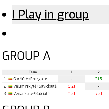
I Play in group
GROUP A
Team
1
2
1
Gurčiūtė+Bruzgaitė
-
21:5
2
Višumirskytė+Savickaitė
5:21
-
3
Veriankaitė+Balčiūtė
11:21
7:21