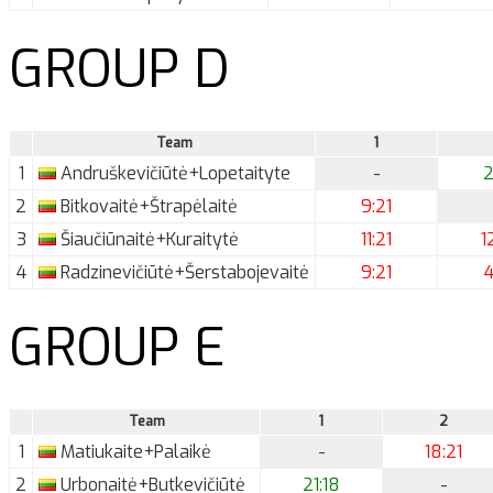
GROUP D
Team
1
1
Andruškevičiūtė+Lopetaityte
-
2
2
Bitkovaitė+Štrapėlaitė
9:21
3
Šiaučiūnaitė+Kuraitytė
11:21
1
4
Radzinevičiūtė+Šerstabojevaitė
9:21
4
GROUP E
Team
1
2
1
Matiukaite+Palaikė
-
18:21
2
Urbonaitė+Butkevičiūtė
21:18
-