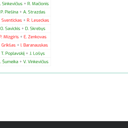
.
Sinkevičius
+
R.
Mačionis
P.
Piešina
+
A.
Strazdas
.
Sventickas
+
R.
Leseckas
O.
Savickis
+
D.
Skrebys
P.
Mizgiris
+
E.
Zenkovas
.
Grikšas
+
I.
Baranauskas
T.
Poplavskij
+
J.
Lošys
.
Šumeika
+
V.
Vinkevičius