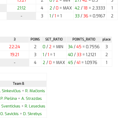
15:21
2
0
/
2
= MIN
21
/
42
= 0.5
3
21:12
4
2
/
0
= MAX
42
/
18
= 2.3333
1
-
3
1
/
1
= 1
33
/
36
= 0.9167
2
3
POINS
SET_RATIO
POINTS_RATIO
place
22:24
2
0
/
2
= MIN
34
/
45
= 0.7556
3
19:21
3
1
/
1
= 1
40
/
33
= 1.2121
2
-
4
2
/
0
= MAX
45
/
41
= 1.0976
1
Team B
.
Sinkevičius
+
R.
Mačionis
P.
Piešina
+
A.
Strazdas
.
Sventickas
+
R.
Leseckas
O.
Savickis
+
D.
Skrebys