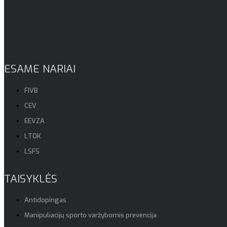
ESAME NARIAI
FIVB
CEV
EEVZA
LTOK
LSFS
TAISYKLĖS
Antidopingas
Manipuliacijų sporto varžybomis prevencija