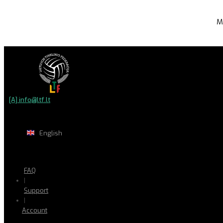
M
[A] info@ltf.lt
English
FAQ
|
Support
|
Account