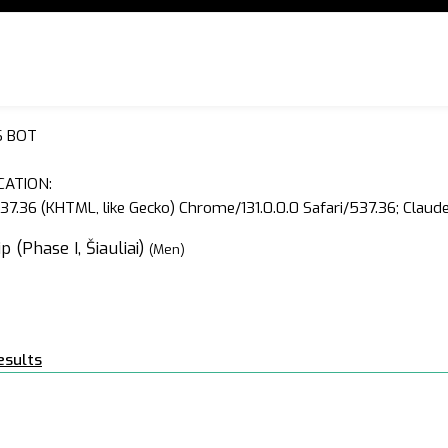
S BOT
CATION:
37.36 (KHTML, like Gecko) Chrome/131.0.0.0 Safari/537.36; Clau
(Phase I, Šiauliai)
(Men)
esults