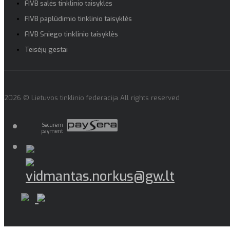
FIVB salės tinklinio taisyklės
FIVB paplūdimio tinklinio taisyklės
FIVB Sniego tinklinio taisyklės
Teisėjų gestai
2026 © Lietuvos tinklinio federacija All rights reserved
Securem
payment