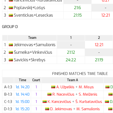
1
Kancevičius+Kurbatavičius
-
6:21
2
Poplavskij+Lošys
21:6
-
3
Sventickas+Leseckas
21:15
12:21
GROUP D
Team
1
2
1
Jekimovas+Samulionis
-
12:21
2
Šumeika+Vinkevičius
21:12
-
3
Savickis+Skrebys
24:22
21:19
FINISHED MATCHES TIME TABLE
Time
Court
Team A
A-1:3
1d. 14:20
1
A.
Užpelkis
+
M.
Misys
D
B-1:3
1d. 14:40
1
R.
Nacevičius
+
S.
Meiženis
C-1:3
1d. 15:00
1
K.
Kancevičius
+
Š.
Kurbatavičius
D
D-1:3
1d. 15:20
1
D.
Jekimovas
+
M.
Samulionis