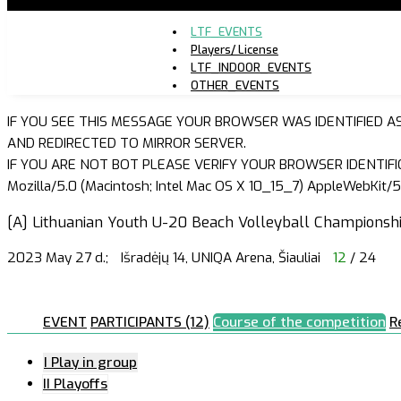
LTF_EVENTS
Players/ License
LTF_INDOOR_EVENTS
OTHER_EVENTS
IF YOU SEE THIS MESSAGE YOUR BROWSER WAS IDENTIFIED A
AND REDIRECTED TO MIRROR SERVER.
IF YOU ARE NOT BOT PLEASE VERIFY YOUR BROWSER IDENTIFI
Mozilla/5.0 (Macintosh; Intel Mac OS X 10_15_7) AppleWebKit/5
[A] Lithuanian Youth U-20 Beach Volleyball Championship 
2023 May 27 d.;
Išradėjų 14, UNIQA Arena, Šiauliai
12
/ 24
EVENT
PARTICIPANTS (12)
Course of the competition
R
I Play in group
II Playoffs