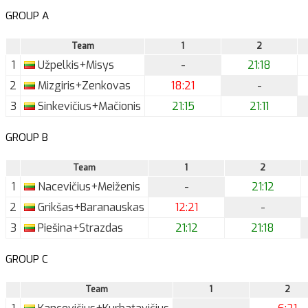
GROUP A
Team
1
2
1
Užpelkis+Misys
-
21:18
2
Mizgiris+Zenkovas
18:21
-
3
Sinkevičius+Mačionis
21:15
21:11
GROUP B
Team
1
2
1
Nacevičius+Meiženis
-
21:12
2
Grikšas+Baranauskas
12:21
-
3
Piešina+Strazdas
21:12
21:18
GROUP C
Team
1
2