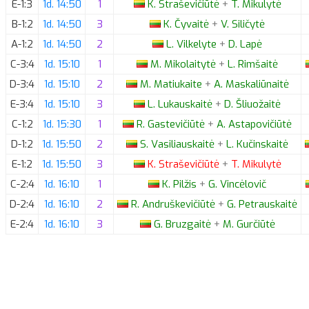
E-1:3
1d. 14:50
1
K.
Straševičiūtė
+
T.
Mikulytė
B-1:2
1d. 14:50
3
K.
Čyvaitė
+
V.
Siličytė
A-1:2
1d. 14:50
2
L.
Vilkelyte
+
D.
Lapė
C-3:4
1d. 15:10
1
M.
Mikolaitytė
+
L.
Rimšaitė
D-3:4
1d. 15:10
2
M.
Matiukaite
+
A.
Maskaliūnaitė
E-3:4
1d. 15:10
3
L.
Lukauskaitė
+
D.
Šliuožaitė
C-1:2
1d. 15:30
1
R.
Gastevičiūtė
+
A.
Astapovičiūtė
D-1:2
1d. 15:50
2
S.
Vasiliauskaitė
+
L.
Kučinskaitė
E-1:2
1d. 15:50
3
K.
Straševičiūtė
+
T.
Mikulytė
C-2:4
1d. 16:10
1
K.
Pilžis
+
G.
Vincėlovič
D-2:4
1d. 16:10
2
R.
Andruškevičiūtė
+
G.
Petrauskaitė
E-2:4
1d. 16:10
3
G.
Bruzgaitė
+
M.
Gurčiūtė