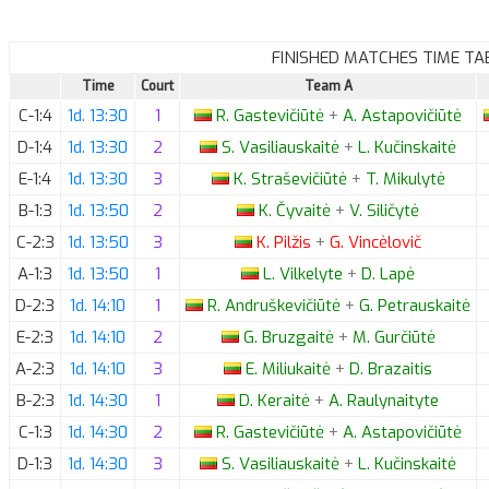
FINISHED MATCHES TIME TA
Time
Court
Team A
C-1:4
1d. 13:30
1
R.
Gastevičiūtė
+
A.
Astapovičiūtė
D-1:4
1d. 13:30
2
S.
Vasiliauskaitė
+
L.
Kučinskaitė
E-1:4
1d. 13:30
3
K.
Straševičiūtė
+
T.
Mikulytė
B-1:3
1d. 13:50
2
K.
Čyvaitė
+
V.
Siličytė
C-2:3
1d. 13:50
3
K.
Pilžis
+
G.
Vincėlovič
A-1:3
1d. 13:50
1
L.
Vilkelyte
+
D.
Lapė
D-2:3
1d. 14:10
1
R.
Andruškevičiūtė
+
G.
Petrauskaitė
E-2:3
1d. 14:10
2
G.
Bruzgaitė
+
M.
Gurčiūtė
A-2:3
1d. 14:10
3
E.
Miliukaitė
+
D.
Brazaitis
B-2:3
1d. 14:30
1
D.
Keraitė
+
A.
Raulynaityte
C-1:3
1d. 14:30
2
R.
Gastevičiūtė
+
A.
Astapovičiūtė
D-1:3
1d. 14:30
3
S.
Vasiliauskaitė
+
L.
Kučinskaitė