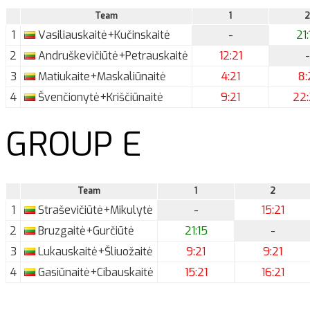
Team
1
2
1
Vasiliauskaitė+Kučinskaitė
-
21:
2
Andruškevičiūtė+Petrauskaitė
12:21
-
3
Matiukaite+Maskaliūnaitė
4:21
8:
4
Švenčionytė+Kriščiūnaitė
9:21
22
GROUP E
Team
1
2
1
Straševičiūtė+Mikulytė
-
15:21
2
Bruzgaitė+Gurčiūtė
21:15
-
3
Lukauskaitė+Šliuožaitė
9:21
9:21
4
Gasiūnaitė+Cibauskaitė
15:21
16:21