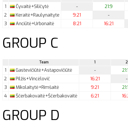
1
Čyvaitė+Siličytė
-
21:9
2
Keraitė+Raulynaityte
9:21
-
3
Anciūtė+Urbonaitė
8:21
16:21
GROUP C
Team
1
2
1
Gastevičiūtė+Astapovičiūtė
-
21:
2
Pilžis+Vincėlovič
16:21
-
3
Mikolaitytė+Rimšaitė
9:21
21:
4
Ščerbakovaitė+Ščerbakovaitė
6:21
16:
GROUP D