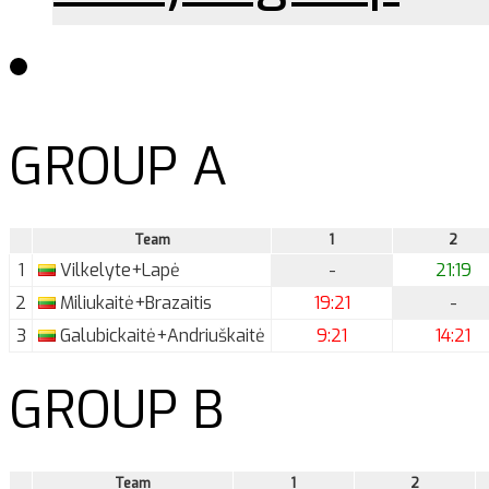
GROUP A
Team
1
2
1
Vilkelyte+Lapė
-
21:19
2
Miliukaitė+Brazaitis
19:21
-
3
Galubickaitė+Andriuškaitė
9:21
14:21
GROUP B
Team
1
2