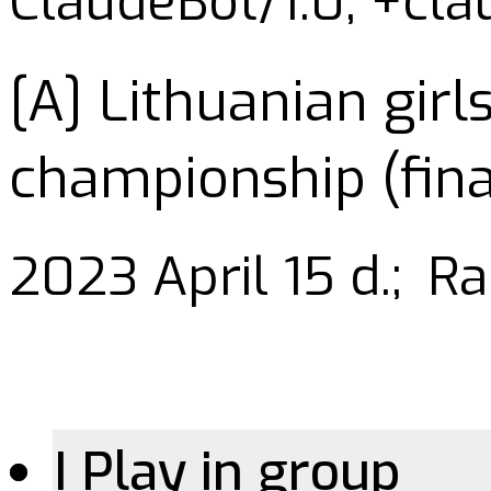
ClaudeBot/1.0; +cl
[A] Lithuanian girl
championship (fina
2023 April 15 d.;
Ra
I Play in group