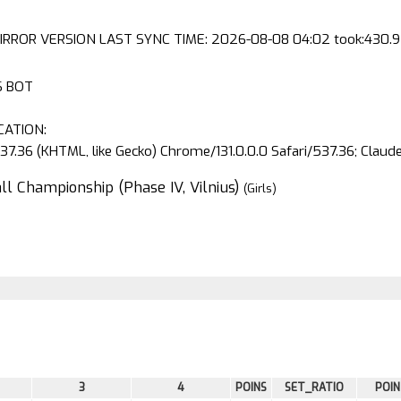
IRROR VERSION LAST SYNC TIME: 2026-08-08 04:02 took:430.9 
S BOT
CATION:
37.36 (KHTML, like Gecko) Chrome/131.0.0.0 Safari/537.36; Clau
ll Championship (Phase IV, Vilnius)
(Girls)
3
4
POINS
SET_RATIO
POIN