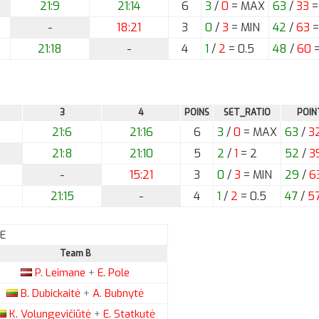
21:9
21:14
6
3
/
0
= MAX
63
/
33
=
-
18:21
3
0
/
3
= MIN
42
/
63
=
21:18
-
4
1
/
2
= 0.5
48
/
60
=
3
4
POINS
SET_RATIO
POIN
21:6
21:16
6
3
/
0
= MAX
63
/
3
21:8
21:10
5
2
/
1
= 2
52
/
3
-
15:21
3
0
/
3
= MIN
29
/
6
21:15
-
4
1
/
2
= 0.5
47
/
5
E
Team B
P.
Leimane
+
E.
Pole
B.
Dubickaitė
+
A.
Bubnytė
K.
Volungevičiūtė
+
E.
Statkutė