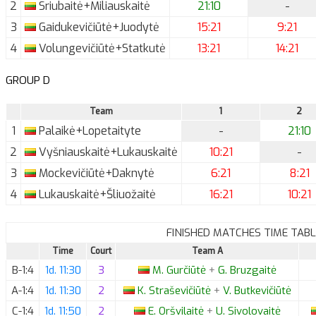
2
Sriubaitė+Miliauskaitė
21:10
-
3
Gaidukevičiūtė+Juodytė
15:21
9:21
4
Volungevičiūtė+Statkutė
13:21
14:21
GROUP D
Team
1
2
1
Palaikė+Lopetaityte
-
21:10
2
Vyšniauskaitė+Lukauskaitė
10:21
-
3
Mockevičiūtė+Daknytė
6:21
8:21
4
Lukauskaitė+Šliuožaitė
16:21
10:21
FINISHED MATCHES TIME TABL
Time
Court
Team A
B-1:4
1d. 11:30
3
M.
Gurčiūtė
+
G.
Bruzgaitė
A-1:4
1d. 11:30
2
K.
Straševičiūtė
+
V.
Butkevičiūtė
C-1:4
1d. 11:50
2
E.
Oršvilaitė
+
U.
Sivolovaitė