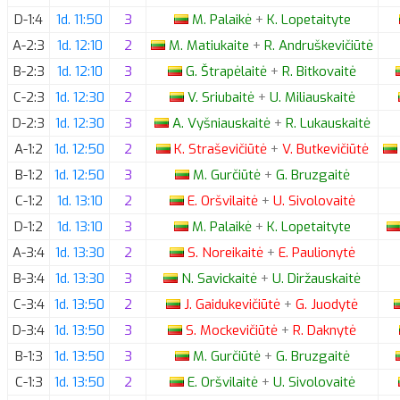
D-1:4
1d. 11:50
3
M.
Palaikė
+
K.
Lopetaityte
A-2:3
1d. 12:10
2
M.
Matiukaite
+
R.
Andruškevičiūtė
B-2:3
1d. 12:10
3
G.
Štrapėlaitė
+
R.
Bitkovaitė
C-2:3
1d. 12:30
2
V.
Sriubaitė
+
U.
Miliauskaitė
D-2:3
1d. 12:30
3
A.
Vyšniauskaitė
+
R.
Lukauskaitė
A-1:2
1d. 12:50
2
K.
Straševičiūtė
+
V.
Butkevičiūtė
B-1:2
1d. 12:50
3
M.
Gurčiūtė
+
G.
Bruzgaitė
C-1:2
1d. 13:10
2
E.
Oršvilaitė
+
U.
Sivolovaitė
D-1:2
1d. 13:10
3
M.
Palaikė
+
K.
Lopetaityte
A-3:4
1d. 13:30
2
S.
Noreikaitė
+
E.
Paulionytė
B-3:4
1d. 13:30
3
N.
Savickaitė
+
U.
Diržauskaitė
C-3:4
1d. 13:50
2
J.
Gaidukevičiūtė
+
G.
Juodytė
D-3:4
1d. 13:50
3
S.
Mockevičiūtė
+
R.
Daknytė
B-1:3
1d. 13:50
3
M.
Gurčiūtė
+
G.
Bruzgaitė
C-1:3
1d. 13:50
2
E.
Oršvilaitė
+
U.
Sivolovaitė