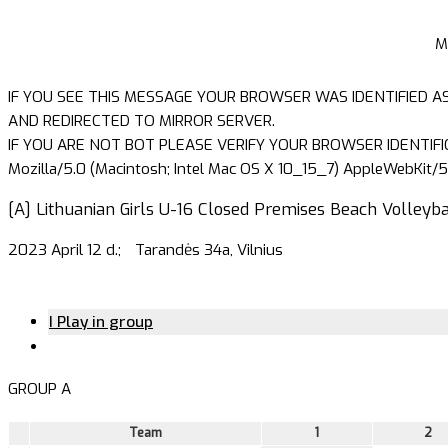
M
IF YOU SEE THIS MESSAGE YOUR BROWSER WAS IDENTIFIED A
AND REDIRECTED TO MIRROR SERVER.
IF YOU ARE NOT BOT PLEASE VERIFY YOUR BROWSER IDENTIFI
Mozilla/5.0 (Macintosh; Intel Mac OS X 10_15_7) AppleWebKit/5
[A] Lithuanian Girls U-16 Closed Premises Beach Volleyba
2023 April 12 d.;
Tarandės 34a, Vilnius
I Play in group
GROUP A
Team
1
2