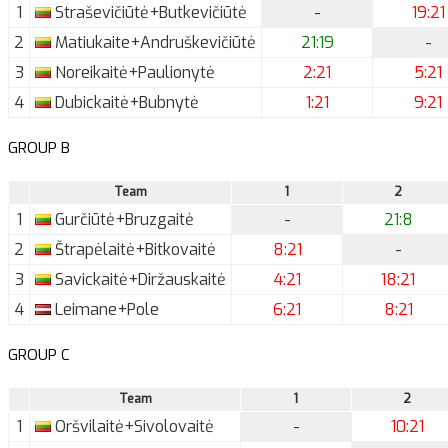
1
Straševičiūtė+Butkevičiūtė
-
19:21
2
Matiukaite+Andruškevičiūtė
21:19
-
3
Noreikaitė+Paulionytė
2:21
5:21
4
Dubickaitė+Bubnytė
1:21
9:21
GROUP B
Team
1
2
1
Gurčiūtė+Bruzgaitė
-
21:8
2
Štrapėlaitė+Bitkovaitė
8:21
-
3
Savickaitė+Diržauskaitė
4:21
18:21
4
Leimane+Pole
6:21
8:21
GROUP C
Team
1
2
1
Oršvilaitė+Sivolovaitė
-
10:21