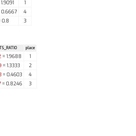
 1.9091
1
 0.6667
4
 0.8
3
TS_RATIO
place
2
= 1.9688
1
9
= 1.3333
2
3
= 0.4603
4
7
= 0.8246
3