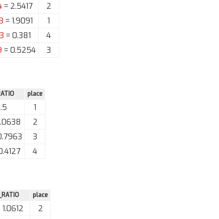
4
= 2.5417
2
3
= 1.9091
1
3
= 0.381
4
9
= 0.5254
3
ATIO
place
.5
1
1.0638
2
0.7963
3
0.4127
4
_RATIO
place
 1.0612
2