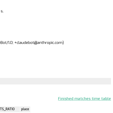
s.
deBot/1.0; +claudebot@anthropic.com)
Finished matches time table
TS_RATIO
place