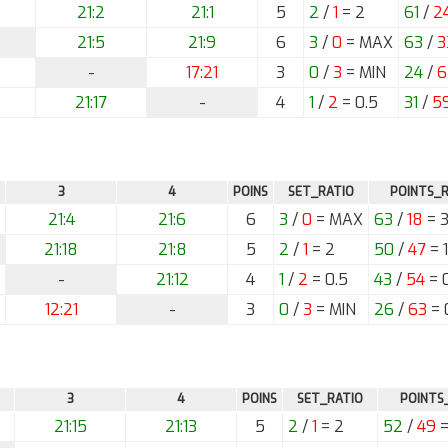
21:2
21:1
5
2
/
1
= 2
61
/
2
21:5
21:9
6
3
/
0
= MAX
63
/
3
-
17:21
3
0
/
3
= MIN
24
/
6
21:17
-
4
1
/
2
= 0.5
31
/
5
3
4
POINS
SET_RATIO
POINTS_R
21:4
21:6
6
3
/
0
= MAX
63
/
18
= 3
21:18
21:8
5
2
/
1
= 2
50
/
47
= 
-
21:12
4
1
/
2
= 0.5
43
/
54
= 
12:21
-
3
0
/
3
= MIN
26
/
63
= 
3
4
POINS
SET_RATIO
POINTS
21:15
21:13
5
2
/
1
= 2
52
/
49
=