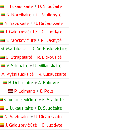
L.
Lukauskaitė
+
D.
Šliuožaitė
S.
Noreikaitė
+
E.
Paulionytė
N.
Savickaitė
+
U.
Diržauskaitė
J.
Gaidukevičiūtė
+
G.
Juodytė
S.
Mockevičiūtė
+
R.
Daknytė
M.
Matiukaite
+
R.
Andruškevičiūtė
G.
Štrapėlaitė
+
R.
Bitkovaitė
V.
Sriubaitė
+
U.
Miliauskaitė
A.
Vyšniauskaitė
+
R.
Lukauskaitė
B.
Dubickaitė
+
A.
Bubnytė
P.
Leimane
+
E.
Pole
K.
Volungevičiūtė
+
E.
Statkutė
L.
Lukauskaitė
+
D.
Šliuožaitė
N.
Savickaitė
+
U.
Diržauskaitė
J.
Gaidukevičiūtė
+
G.
Juodytė