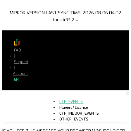
MIRROR VERSION LAST SYNC TIME: 2026-08-06 04:02
took:433.2 s.
FAQ
|
Support
|
Account
EN
LTF_EVENTS
Players/ License
LTF_INDOOR_EVENTS
OTHER_EVENTS
IF YOU SEE THIS MESSAGE YOUR BROWSER WAS IDENTIFIED