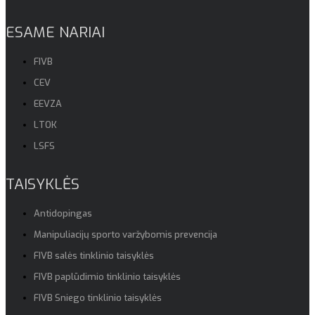
ESAME NARIAI
FIVB
CEV
EEVZA
LTOK
LSFS
TAISYKLĖS
Antidopingas
Manipuliacijų sporto varžybomis prevencija
FIVB salės tinklinio taisyklės
FIVB paplūdimio tinklinio taisyklės
FIVB Sniego tinklinio taisyklės