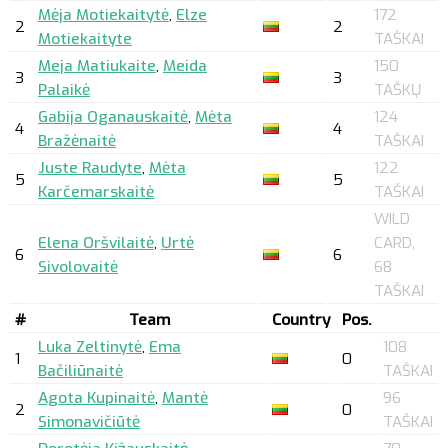
Mėja Motiekaitytė
,
Elze
172
2
2
Motiekaityte
TAŠKAI
Meja Matiukaite
,
Meida
150
3
3
Palaikė
TAŠKŲ
Gabija Oganauskaitė
,
Mėta
124
4
4
Bražėnaitė
TAŠKAI
Juste Raudyte
,
Mėta
122
5
5
Karčemarskaitė
TAŠKAI
WILD
Elena Oršvilaitė
,
Urtė
CARD,
6
6
Sivolovaitė
68
TAŠKAI
#
Team
Country
Pos.
Luka Zeltinytė
,
Ema
108
1
0
Bačiliūnaitė
TAŠKAI
Agota Kupinaitė
,
Mantė
96
2
0
Simonavičiūtė
TAŠKAI