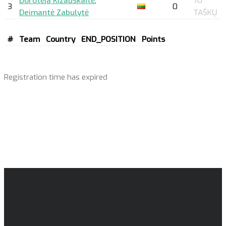
Dorotėja Kižauskaitė
,
70
3
0
Deimantė Zabulytė
TAŠKŲ
#
Team
Country
END_POSITION
Points
Registration time has expired