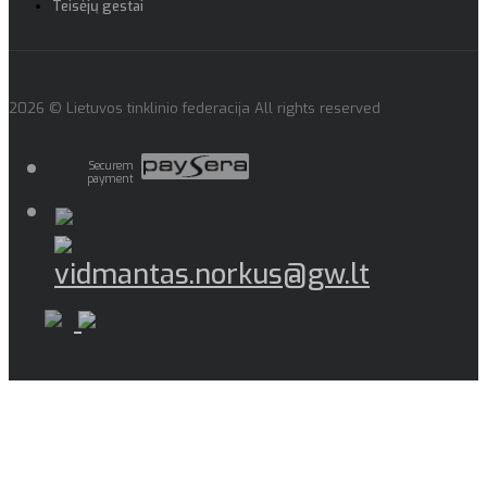
Teisėjų gestai
2026 © Lietuvos tinklinio federacija All rights reserved
Securem
payment