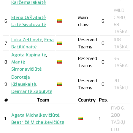
Karčemarskaitė
WILD
Elena Oršvilaitė
,
Main
CARD,
6
6
Urtė Sivolovaitė
draw
68
TAŠKAI
Luka Zeltinytė
,
Ema
Reserved
108
7
0
Bačiliūnaitė
Teams
TAŠKAI
Agota Kupinaitė
,
Reserved
96
8
Mantė
0
Teams
TAŠKAI
Simonavičiūtė
Dorotėja
Reserved
70
9
Kižauskaitė
,
0
Teams
TAŠKŲ
Deimantė Zabulytė
#
Team
Country
Pos.
FIVB 6,
Agata Michalkevičiūtė
,
200
1
1
Beatričė Michalkevičiūtė
TAŠKŲ
LTU