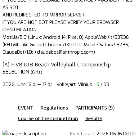
AS BOT
AND REDIRECTED TO MIRROR SERVER.
IF YOU ARE NOT BOT PLEASE VERIFY YOUR BROWSER
IDENTIFICATION:
Mozilla/5.0 (Linux; Android 14; Pixel 8) AppleWebKit/537.36
(KHTML, like Gecko) Chrome/131.0.0.0 Mobile Safari/537.36;
ClaudeBot/1.0; +claudebot@anthropic.com)
[A] FIVB U18 Beach Volleyball Championship
SELECTION
(Girls)
2026 June 16 d. — 17 d.;
Volleyart, Vilnius
9
/ 99
EVENT
Regulations
PARTICIPANTS (9)
Course of the competition
Results
Event start:
2026-06-16 00:00