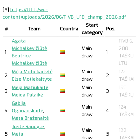
[A]
https://ltf.lt/wp-
content/uploads/2026/06/FIVB_U18_champ_2026.pdf
Start
#
Team
Country
Pos.
category
Agata
FIVB 6,
Michalkevičiūtė
,
Main
200
1
1
Beatričė
draw
TAŠKŲ
Michalkevičiūtė
LTU
Mėja Motiekaitytė
,
Main
172
2
2
Elze Motiekaityte
draw
TAŠKAI
Meja Matiukaite
,
Main
150
3
3
Meida Palaikė
draw
TAŠKŲ
Gabija
Main
124
4
Oganauskaitė
,
4
draw
TAŠKAI
Mėta Bražėnaitė
Juste Raudyte
,
Main
122
5
Mėta
5
draw
TAŠKAI