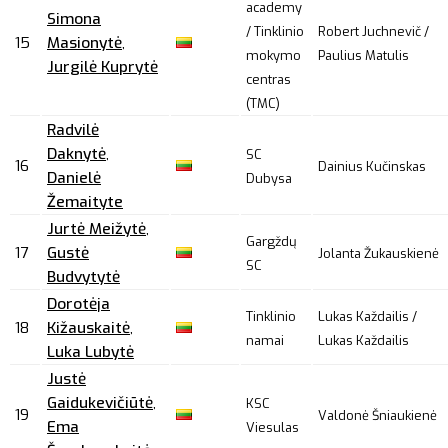
academy
Simona
/ Tinklinio
Robert Juchnevič /
15
Masionytė
,
mokymo
Paulius Matulis
Jurgilė Kuprytė
centras
(TMC)
Radvilė
Daknytė
,
SC
16
Dainius Kučinskas
Danielė
Dubysa
Žemaityte
Jurtė Meižytė
,
Gargždų
17
Gustė
Jolanta Žukauskienė
SC
Budvytytė
Dorotėja
Tinklinio
Lukas Každailis /
18
Kižauskaitė
,
namai
Lukas Každailis
Luka Lubytė
Justė
Gaidukevičiūtė
,
KSC
19
Valdonė Šniaukienė
Ema
Viesulas