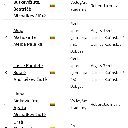
Butkevičiūtė
,
VolleyArt
1
Robert Juchnevič
Beatričė
academy
Michalkevičiūtė
Šiaulių
Meja
sporto
Aigars Birzulis,
2
Matiukaite
,
gimnazija
Dainius Kučinskas /
Meida Palaikė
/ SC
Dainius Kučinskas
Dubysa
Šiaulių
Juste Raudyte
,
sporto
Aigars Birzulis,
3
Rusnė
gimnazija
Dainius Kučinskas /
Andruškevičiūtė
/ SC
Dainius Kučinskas
Dubysa
Liepa
Sinkevičiūtė
,
VolleyArt
4
Robert Juchnevič
Agata
academy
Michalkevičiūtė
Urtė
SM