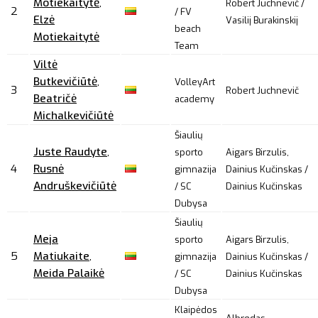
Motiekaitytė
,
Robert Juchnevič /
2
/ FV
Elzė
Vasilij Burakinskij
beach
Motiekaitytė
Team
Viltė
Butkevičiūtė
,
VolleyArt
3
Robert Juchnevič
Beatričė
academy
Michalkevičiūtė
Šiaulių
Juste Raudyte
,
sporto
Aigars Birzulis,
4
Rusnė
gimnazija
Dainius Kučinskas /
Andruškevičiūtė
/ SC
Dainius Kučinskas
Dubysa
Šiaulių
Meja
sporto
Aigars Birzulis,
5
Matiukaite
,
gimnazija
Dainius Kučinskas /
Meida Palaikė
/ SC
Dainius Kučinskas
Dubysa
Klaipėdos