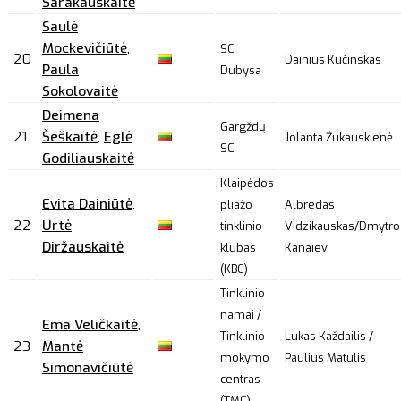
Šarakauskaitė
Saulė
Mockevičiūtė
,
SC
20
Dainius Kučinskas
Paula
Dubysa
Sokolovaitė
Deimena
Gargždų
21
Šeškaitė
,
Eglė
Jolanta Žukauskienė
SC
Godiliauskaitė
Klaipėdos
Evita Dainiūtė
,
pliažo
Albredas
22
Urtė
tinklinio
Vidzikauskas/Dmytro
Diržauskaitė
klubas
Kanaiev
(KBC)
Tinklinio
namai /
Ema Veličkaitė
,
Tinklinio
Lukas Každailis /
23
Mantė
mokymo
Paulius Matulis
Simonavičiūtė
centras
(TMC)