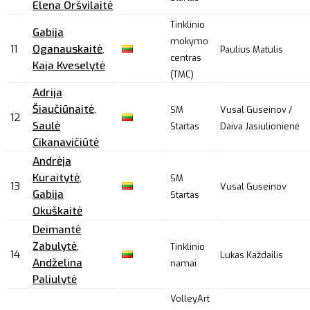
Elena Oršvilaitė
Tinklinio
Gabija
mokymo
11
Oganauskaitė
,
Paulius Matulis
centras
Kaja Kveselytė
(TMC)
Adrija
Šiaučiūnaitė
,
SM
Vusal Guseinov /
12
Saulė
Startas
Daiva Jasiulionienė
Cikanavičiūtė
Andrėja
Kuraitytė
,
SM
13
Vusal Guseinov
Gabija
Startas
Okuškaitė
Deimantė
Zabulytė
,
Tinklinio
14
Lukas Každailis
Andželina
namai
Paliulytė
VolleyArt