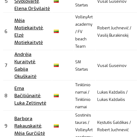
5
Sivolovaitė
,
Vusal Guseinov
Startas
Elena Oršvilaitė
VolleyArt
Mėja
academy
Motiekaitytė
,
Robert Juchnevič /
6
/ FV
Elzė
Vasilij Burakinskij
beach
Motiekaitytė
Team
Andrėja
Kuraitytė
,
SM
7
Vusal Guseinov
Gabija
Startas
Okuškaitė
Tinklinio
Ema
namai /
Lukas Každailis /
8
Bačiliūnaitė
,
Tinklinio
Lukas Každailis
Luka Zeltinytė
namai
Sostinės
Barbora
tauras /
Kęstutis Galdikas /
9
Rakauskaitė
,
VolleyArt
Robert Juchnevič
Mėja Gurčiūtė