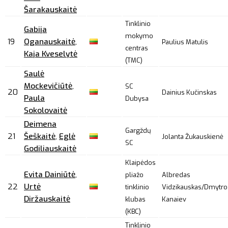
Šarakauskaitė
Tinklinio
Gabija
mokymo
19
Oganauskaitė
,
Paulius Matulis
centras
Kaja Kveselytė
(TMC)
Saulė
Mockevičiūtė
,
SC
20
Dainius Kučinskas
Paula
Dubysa
Sokolovaitė
Deimena
Gargždų
21
Šeškaitė
,
Eglė
Jolanta Žukauskienė
SC
Godiliauskaitė
Klaipėdos
Evita Dainiūtė
,
pliažo
Albredas
22
Urtė
tinklinio
Vidzikauskas/Dmytro
Diržauskaitė
klubas
Kanaiev
(KBC)
Tinklinio