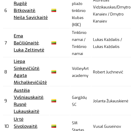
Albredas
Rugilė
pliažo
Vidzikauskas/Dmytro
6
Bitkovaitė
,
tinklinio
Kanaiev / Dmytro
Neila Savickaitė
klubas
Kanaiev
(KBC)
Tinklinio
Ema
namai /
Lukas Každailis /
7
Bačiliūnaitė
,
Tinklinio
Lukas Každailis
Luka Zeltinytė
namai
Liepa
Sinkevičiūtė
,
VolleyArt
8
Robert Juchnevič
Agata
academy
Michalkevičiūtė
Austėja
Vyšniauskaitė
,
Gargždų
9
Jolanta Žukauskienė
Rusnė
SC
Lukauskaitė
Urtė
SM
10
Sivolovaitė
,
Vusal Guseinov
Startas