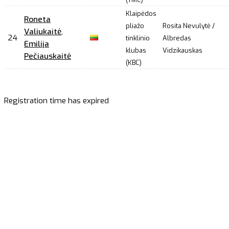
Klaipėdos
Roneta
pliažo
Rosita Nevulytė /
Valiukaitė
,
24
tinklinio
Albredas
Emilija
klubas
Vidzikauskas
Pečiauskaitė
(KBC)
Registration time has expired