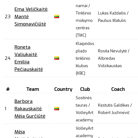
namai /
Ema Veličkaitė
,
Tinklinio
Lukas Každailis /
23
Mantė
mokymo
Paulius Matulis
Simonavičiūtė
centras
(TMC)
Klaipėdos
Roneta
pliažo
Rosita Nevulytė /
Valiukaitė
,
24
tinklinio
Albredas
Emilija
klubas
Vidzikauskas
Pečiauskaitė
(KBC)
#
Team
Country
Club
Coach
Sostinės
Barbora
tauras /
Kęstutis Galdikas /
1
Rakauskaitė
,
VolleyArt
Robert Juchnevič
Mėja Gurčiūtė
academy
VolleyArt
Mėja
academy