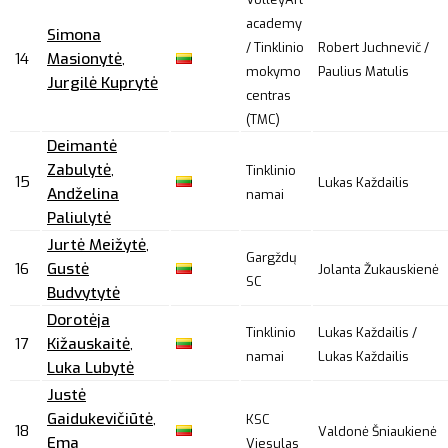
academy
Simona
/ Tinklinio
Robert Juchnevič /
14
Masionytė
,
mokymo
Paulius Matulis
Jurgilė Kuprytė
centras
(TMC)
Deimantė
Zabulytė
,
Tinklinio
15
Lukas Každailis
Andželina
namai
Paliulytė
Jurtė Meižytė
,
Gargždų
16
Gustė
Jolanta Žukauskienė
SC
Budvytytė
Dorotėja
Tinklinio
Lukas Každailis /
17
Kižauskaitė
,
namai
Lukas Každailis
Luka Lubytė
Justė
Gaidukevičiūtė
,
KSC
18
Valdonė Šniaukienė
Ema
Viesulas