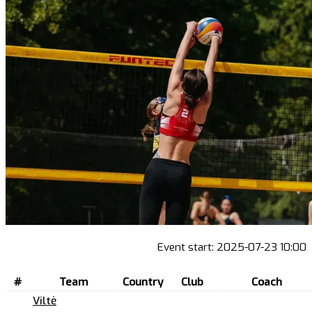
Event start:
2025-07-23 10:00
#
Team
Country
Club
Coach
Viltė