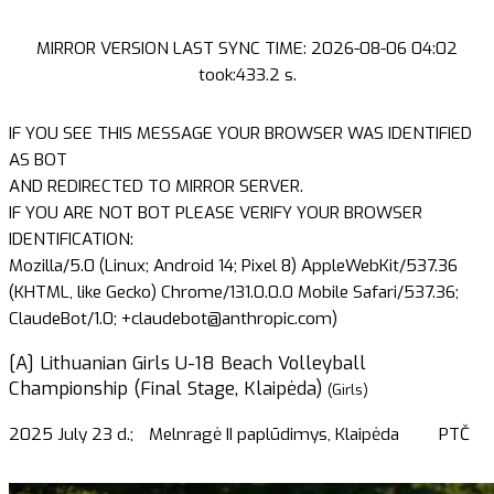
MIRROR VERSION LAST SYNC TIME: 2026-08-06 04:02
took:433.2 s.
IF YOU SEE THIS MESSAGE YOUR BROWSER WAS IDENTIFIED
AS BOT
AND REDIRECTED TO MIRROR SERVER.
IF YOU ARE NOT BOT PLEASE VERIFY YOUR BROWSER
IDENTIFICATION:
Mozilla/5.0 (Linux; Android 14; Pixel 8) AppleWebKit/537.36
(KHTML, like Gecko) Chrome/131.0.0.0 Mobile Safari/537.36;
ClaudeBot/1.0; +claudebot@anthropic.com)
[A] Lithuanian Girls U-18 Beach Volleyball
Championship (Final Stage, Klaipėda)
(Girls)
2025 July 23 d.;
Melnragė II paplūdimys, Klaipėda
PTČ