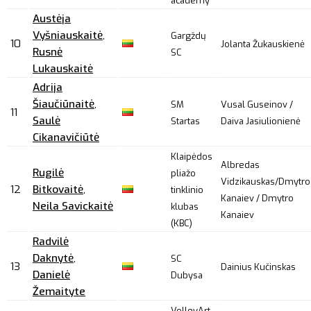
academy
Austėja
Vyšniauskaitė
,
Gargždų
10
Jolanta Žukauskienė
Rusnė
SC
Lukauskaitė
Adrija
Šiaučiūnaitė
,
SM
Vusal Guseinov /
11
Saulė
Startas
Daiva Jasiulionienė
Cikanavičiūtė
Klaipėdos
Albredas
Rugilė
pliažo
Vidzikauskas/Dmytro
12
Bitkovaitė
,
tinklinio
Kanaiev / Dmytro
Neila Savickaitė
klubas
Kanaiev
(KBC)
Radvilė
Daknytė
,
SC
13
Dainius Kučinskas
Danielė
Dubysa
Žemaityte
VolleyArt