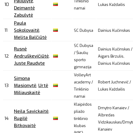
Paliulytė
,
Tinklinio
10
Lukas Každailis
Deimantė
namai
Zabulytė
Paula
11
Sokolovaitė
,
SC Dubysa
Dainius Kučinskas
Melita Balčiūtė
SC Dubysa
Rusnė
Dainius Kučinskas /
/ Šiaulių
12
Andruškevičiūtė
,
Aigars Birzulis,
sporto
Juste Raudyte
Dainius Kučinskas
gimnazija
VolleyArt
Simona
academy /
Robert Juchnevič /
13
Masionytė
,
Urtė
Tinklinio
Lukas Každailis
Miliauskaitė
namai
Klaipėdos
Dmytro Kanaiev /
Neila Savickaitė
,
pliažo
Albredas
14
Rugilė
tinklinio
Vidzikauskas/Dmyt
Bitkovaitė
klubas
Kanaiev
(KBC)