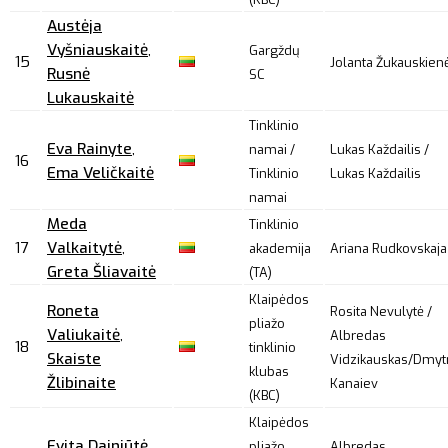
Austėja
Vyšniauskaitė
,
Gargždų
15
Jolanta Žukauskien
Rusnė
SC
Lukauskaitė
Tinklinio
Eva Rainyte
,
namai /
Lukas Každailis /
16
Ema Veličkaitė
Tinklinio
Lukas Každailis
namai
Meda
Tinklinio
17
Valkaitytė
,
akademija
Ariana Rudkovskaja
Greta Šliavaitė
(TA)
Klaipėdos
Roneta
Rosita Nevulytė /
pliažo
Valiukaitė
,
Albredas
18
tinklinio
Skaiste
Vidzikauskas/Dmyt
klubas
Žlibinaite
Kanaiev
(KBC)
Klaipėdos
Evita Dainiūtė
,
pliažo
Albredas