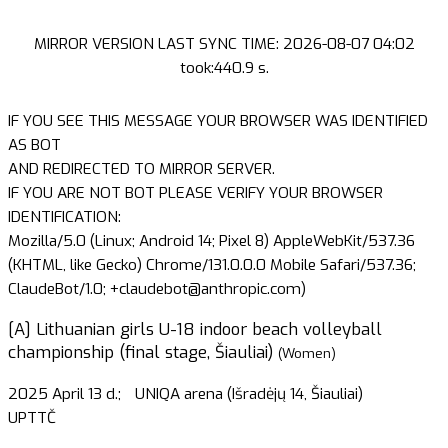
MIRROR VERSION LAST SYNC TIME: 2026-08-07 04:02
took:440.9 s.
IF YOU SEE THIS MESSAGE YOUR BROWSER WAS IDENTIFIED
AS BOT
AND REDIRECTED TO MIRROR SERVER.
IF YOU ARE NOT BOT PLEASE VERIFY YOUR BROWSER
IDENTIFICATION:
Mozilla/5.0 (Linux; Android 14; Pixel 8) AppleWebKit/537.36
(KHTML, like Gecko) Chrome/131.0.0.0 Mobile Safari/537.36;
ClaudeBot/1.0; +claudebot@anthropic.com)
[A] Lithuanian girls U-18 indoor beach volleyball
championship (final stage, Šiauliai)
(Women)
2025 April 13 d.;
UNIQA arena (Išradėjų 14, Šiauliai)
UPTTČ