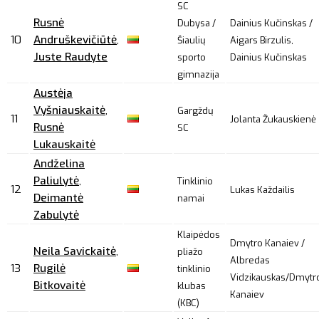
SC
Rusnė
Dubysa /
Dainius Kučinskas /
10
Andruškevičiūtė
,
Šiaulių
Aigars Birzulis,
Juste Raudyte
sporto
Dainius Kučinskas
gimnazija
Austėja
Vyšniauskaitė
,
Gargždų
11
Jolanta Žukauskienė
Rusnė
SC
Lukauskaitė
Andželina
Paliulytė
,
Tinklinio
12
Lukas Každailis
Deimantė
namai
Zabulytė
Klaipėdos
Dmytro Kanaiev /
Neila Savickaitė
,
pliažo
Albredas
13
Rugilė
tinklinio
Vidzikauskas/Dmytr
Bitkovaitė
klubas
Kanaiev
(KBC)