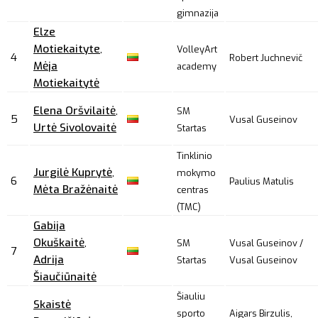
gimnazija
Elze
Motiekaityte
,
VolleyArt
4
Robert Juchnevič
Mėja
academy
Motiekaitytė
Elena Oršvilaitė
,
SM
5
Vusal Guseinov
Urtė Sivolovaitė
Startas
Tinklinio
Jurgilė Kuprytė
,
mokymo
6
Paulius Matulis
Mėta Bražėnaitė
centras
(TMC)
Gabija
Okuškaitė
,
SM
Vusal Guseinov /
7
Adrija
Startas
Vusal Guseinov
Šiaučiūnaitė
Šiauliu
Skaistė
sporto
Aigars Birzulis,