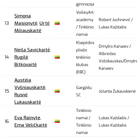
gimnazija
VolleyArt
Simona
academy
Robert Juchnevič /
13
Masionytė
,
Urtė
/ Tinklinio
Lukas Každailis
Miliauskaitė
namai
Klaipėdos
Dmytro Kanaiev /
Neila Savickaitė
,
pliažo
Albredas
14
Rugilė
tinklinio
Vidzikauskas/Dmytr
Bitkovaitė
klubas
Kanaiev
(KBC)
Austėja
Vyšniauskaitė
,
Gargždų
15
Jolanta Žukauskienė
Rusnė
SC
Lukauskaitė
Tinklinio
Eva Rainyte
,
namai /
Lukas Každailis /
16
Ema Veličkaitė
Tinklinio
Lukas Každailis
namai