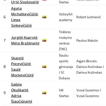
Urtė Sivolovaitė
Startas
Agata
Michalkevičiūtė
,
VolleyArt
6
Robert Juchnevič
Liepa
academy
Sinkevičiūtė
Tinklinio
Jurgilė Kuprytė
,
mokymo
7
Paulius Matulis
Mėta Bražėnaitė
centras
(TMC)
Šiauliu
Skaistė
sporto
Aigars Birzulis,
Pocevičiūtė
,
8
gimnazija
Dainius Kučinskas /
Saulė
/ SC
Dainius Kučinskas
Mockevičiūtė
Dubysa
Gabija
Okuškaitė
,
SM
Vusal Guseinov /
9
Adrija
Startas
Vusal Guseinov
Šiaučiūnaitė