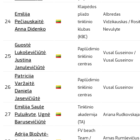
Klaipėdos
Emilija
pliažo
Albredas
24
Pečiauskaitė
,
tinklinio
Vidzikauskas / Rosi
Anna Didenko
klubas
Nevulyte
(KBC)
Guostė
Paplūdimio
Lukoševičiūtė
,
Vusal Guseinov /
25
tinklinio
Justina
Vusal Guseinov
centras
Janulevičiūtė
Patricija
Paplūdimio
Varžaitė
,
26
tinklinio
Vusal Guseinov
Daniela
centras
Jasevičiūtė
Emilija Saule
Tinklinio
27
Puluikyte
,
Ugnė
akademija
Ariana Rudkovskaja
Barusevičiūtė
(TA)
FV beach
Adrija Bložytė-
Team /
Arnas Rumševičius 