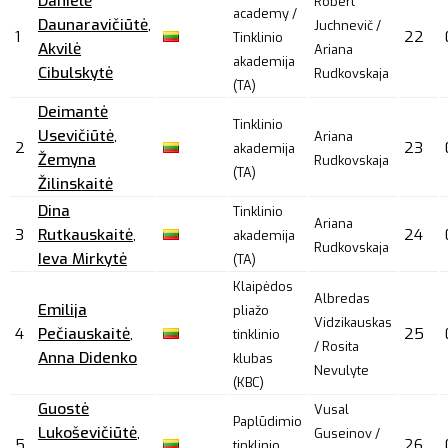
Danielė
Robert
academy /
Daunaravičiūtė
,
Juchnevič /
1
22
Tinklinio
Akvilė
Ariana
akademija
Cibulskytė
Rudkovskaja
(TA)
Deimantė
Tinklinio
Usevičiūtė
,
Ariana
2
23
akademija
Žemyna
Rudkovskaja
(TA)
Žilinskaitė
Dina
Tinklinio
Ariana
3
Rutkauskaitė
,
24
akademija
Rudkovskaja
Ieva Mirkytė
(TA)
Klaipėdos
Albredas
Emilija
pliažo
Vidzikauskas
4
Pečiauskaitė
,
25
tinklinio
/ Rosita
Anna Didenko
klubas
Nevulyte
(KBC)
Guostė
Vusal
Paplūdimio
Lukoševičiūtė
,
Guseinov /
5
26
tinklinio