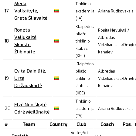
Meda
Tinklinio
17
Valkaitytė
,
akademija
Ariana Rudkovskaja
Greta Šliavaitė
(TA)
Klaipėdos
Roneta
Rosita Nevulytė /
pliažo
Valiukaitė
,
Albredas
18
tinklinio
Skaiste
Vidzikauskas/Dmytr
klubas
Žlibinaite
Kanaiev
(KBC)
Klaipėdos
Evita Dainiūtė
,
pliažo
Albredas
19
Urtė
tinklinio
Vidzikauskas/Dmytr
Diržauskaitė
klubas
Kanaiev
(KBC)
Tinklinio
Elzė Neniškytė
,
20
akademija
Ariana Rudkovskaja
Odrė Meilūnaitė
(TA)
#
Team
Country
Club
Coach
Pos.
VolleyArt