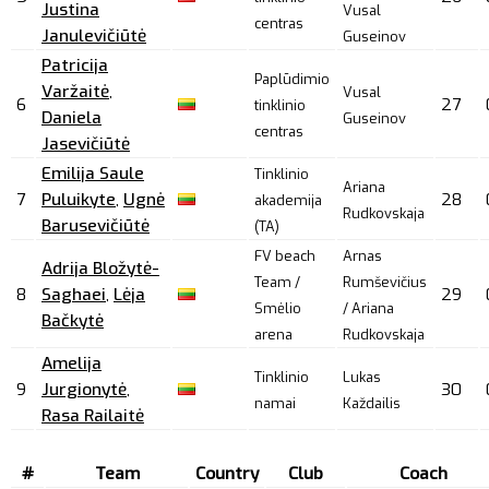
Justina
Vusal
centras
Janulevičiūtė
Guseinov
Patricija
Paplūdimio
Varžaitė
,
Vusal
6
27
tinklinio
Daniela
Guseinov
centras
Jasevičiūtė
Emilija Saule
Tinklinio
Ariana
7
Puluikyte
,
Ugnė
28
akademija
Rudkovskaja
Barusevičiūtė
(TA)
FV beach
Arnas
Adrija Bložytė-
Team /
Rumševičius
8
Saghaei
,
Lėja
29
Smėlio
/ Ariana
Bačkytė
arena
Rudkovskaja
Amelija
Tinklinio
Lukas
9
Jurgionytė
,
30
namai
Každailis
Rasa Railaitė
#
Team
Country
Club
Coach