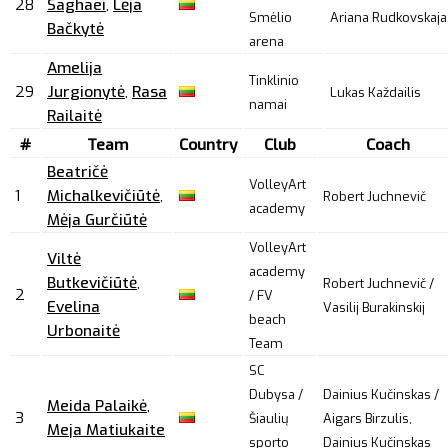
28
Saghaei
,
Lėja
Smėlio
Ariana Rudkovskaja
Bačkytė
arena
Amelija
Tinklinio
29
Jurgionytė
,
Rasa
Lukas Každailis
namai
Railaitė
#
Team
Country
Club
Coach
Beatričė
VolleyArt
1
Michalkevičiūtė
,
Robert Juchnevič
academy
Mėja Gurčiūtė
VolleyArt
Viltė
academy
Butkevičiūtė
,
Robert Juchnevič /
2
/ FV
Evelina
Vasilij Burakinskij
beach
Urbonaitė
Team
SC
Dubysa /
Dainius Kučinskas /
Meida Palaikė
,
3
Šiaulių
Aigars Birzulis,
Meja Matiukaite
sporto
Dainius Kučinskas