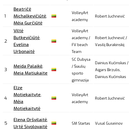
Beatričė
VolleyArt
1
Michalkevičiūtė
,
Robert Juchnevič
academy
Mėja Gurčiūtė
Viltė
VolleyArt
Butkevičiūtė
,
academy /
Robert Juchnevič /
2
Evelina
FV beach
Vasilij Burakinskij
Urbonaitė
Team
SC Dubysa
Dainius Kučinskas /
Meida Palaikė
,
/ Šiaulių
3
Aigars Birzulis,
Meja Matiukaite
sporto
Dainius Kučinskas
gimnazija
Elze
Motiekaityte
,
VolleyArt
4
Robert Juchnevič
Mėja
academy
Motiekaitytė
Elena Oršvilaitė
,
5
SM Startas
Vusal Guseinov
Urtė Sivolovaitė