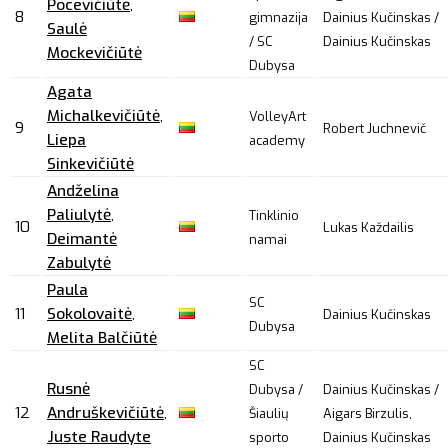
Pocevičiūtė
,
8
gimnazija
Dainius Kučinskas /
Saulė
/ SC
Dainius Kučinskas
Mockevičiūtė
Dubysa
Agata
Michalkevičiūtė
,
VolleyArt
9
Robert Juchnevič
Liepa
academy
Sinkevičiūtė
Andželina
Paliulytė
,
Tinklinio
10
Lukas Každailis
Deimantė
namai
Zabulytė
Paula
SC
11
Sokolovaitė
,
Dainius Kučinskas
Dubysa
Melita Balčiūtė
SC
Rusnė
Dubysa /
Dainius Kučinskas /
12
Andruškevičiūtė
,
Šiaulių
Aigars Birzulis,
Juste Raudyte
sporto
Dainius Kučinskas