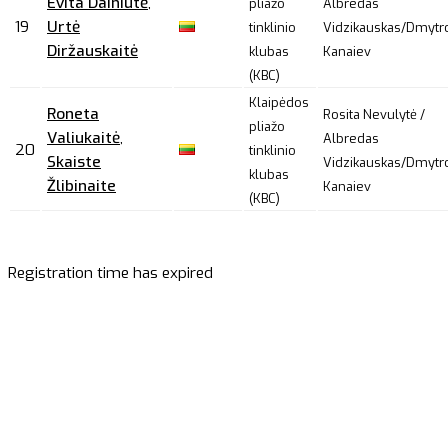
Evita Dainiūtė
,
pliažo
Albredas
19
Urtė
tinklinio
Vidzikauskas/Dmytr
Diržauskaitė
klubas
Kanaiev
(KBC)
Klaipėdos
Roneta
Rosita Nevulytė /
pliažo
Valiukaitė
,
Albredas
20
tinklinio
Skaiste
Vidzikauskas/Dmytr
klubas
Žlibinaite
Kanaiev
(KBC)
Registration time has expired