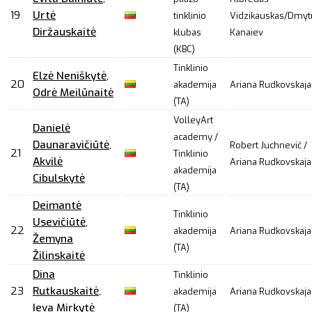
19
Urtė
tinklinio
Vidzikauskas/Dmyt
Diržauskaitė
klubas
Kanaiev
(KBC)
Tinklinio
Elzė Neniškytė
,
20
akademija
Ariana Rudkovskaja
Odrė Meilūnaitė
(TA)
VolleyArt
Danielė
academy /
Daunaravičiūtė
,
Robert Juchnevič /
21
Tinklinio
Akvilė
Ariana Rudkovskaja
akademija
Cibulskytė
(TA)
Deimantė
Tinklinio
Usevičiūtė
,
22
akademija
Ariana Rudkovskaja
Žemyna
(TA)
Žilinskaitė
Dina
Tinklinio
23
Rutkauskaitė
,
akademija
Ariana Rudkovskaja
Ieva Mirkytė
(TA)