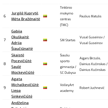
Tinklinio
Jurgilė Kuprytė
,
mokymo
6
Paulius Matulis
Mėta Bražėnaitė
centras
(TMC)
Gabija
Okuškaitė
,
Vusal Guseinov /
7
SM Startas
Adrija
Vusal Guseinov
Šiaučiūnaitė
Skaistė
Šiauliu
Aigars Birzulis,
Pocevičiūtė
,
sporto
8
Dainius Kučinskas /
Saulė
gimnazija /
Dainius Kučinskas
Mockevičiūtė
SC Dubysa
Agata
Michalkevičiūtė
,
VolleyArt
9
Robert Juchnevič
Liepa
academy
Sinkevičiūtė
Andželina