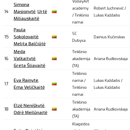
VolleyArt
Simona
academy
Robert Juchnevič /
14
Masionytė
,
Urtė
/ Tinklinio
Lukas Každailis
Miliauskaitė
namai
Paula
SC
15
Sokolovaitė
,
Dainius Kučinskas
Dubysa
Melita Balčiūtė
Meda
Tinklinio
16
Valkaitytė
,
akademija
Ariana Rudkovskaja
Greta Šliavaitė
(TA)
Tinklinio
Eva Rainyte
,
namai /
Lukas Každailis /
17
Ema Veličkaitė
Tinklinio
Lukas Každailis
namai
Tinklinio
Elzė Neniškytė
,
18
akademija
Ariana Rudkovskaja
Odrė Meilūnaitė
(TA)
Klaipėdos