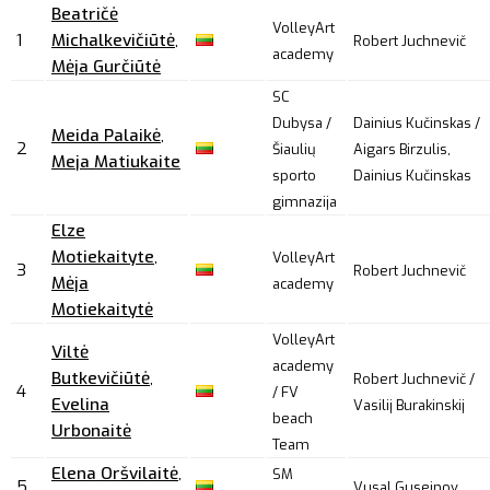
Beatričė
VolleyArt
1
Michalkevičiūtė
,
Robert Juchnevič
academy
Mėja Gurčiūtė
SC
Dubysa /
Dainius Kučinskas /
Meida Palaikė
,
2
Šiaulių
Aigars Birzulis,
Meja Matiukaite
sporto
Dainius Kučinskas
gimnazija
Elze
Motiekaityte
,
VolleyArt
3
Robert Juchnevič
Mėja
academy
Motiekaitytė
VolleyArt
Viltė
academy
Butkevičiūtė
,
Robert Juchnevič /
4
/ FV
Evelina
Vasilij Burakinskij
beach
Urbonaitė
Team
Elena Oršvilaitė
,
SM
5
Vusal Guseinov