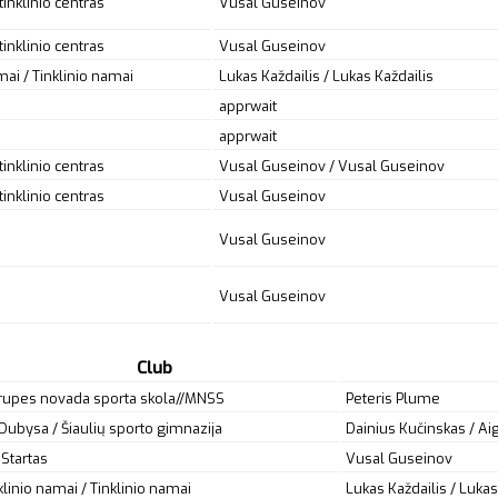
inklinio centras
Vusal Guseinov
inklinio centras
Vusal Guseinov
mai / Tinklinio namai
Lukas Každailis / Lukas Každailis
apprwait
apprwait
inklinio centras
Vusal Guseinov / Vusal Guseinov
inklinio centras
Vusal Guseinov
Vusal Guseinov
Vusal Guseinov
Club
upes novada sporta skola//MNSS
Peteris Plume
Dubysa / Šiaulių sporto gimnazija
Dainius Kučinskas / Aig
Startas
Vusal Guseinov
klinio namai / Tinklinio namai
Lukas Každailis / Lukas