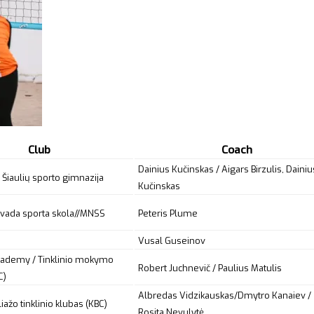
Club
Coach
Dainius Kučinskas / Aigars Birzulis, Dainiu
 Šiaulių sporto gimnazija
Kučinskas
vada sporta skola//MNSS
Peteris Plume
Vusal Guseinov
cademy / Tinklinio mokymo
Robert Juchnevič / Paulius Matulis
C)
Albredas Vidzikauskas/Dmytro Kanaiev /
iažo tinklinio klubas (KBC)
Rosita Nevulytė