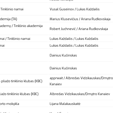
 Tinklinio namai
Vusal Guseinov / Lukas Každailis
ademija (TA)
Marius Klusevičius / Ariana Rudkovskaja
cademy / Tinklinio akademija
Robert Juchnevič / Ariana Rudkovskaja
mai / Tinklinio namai
Lukas Každailis / Lukas Každailis
mai
Lukas Každailis / Lukas Každailis
Dainius Kučinskas
Dainius Kučinskas
apprwait
/ Albredas Vidzikauskas/Dmytro
 pliažo tinklinio klubas (KBC)
Kanaiev
iažo tinklinio klubas (KBC)
Albredas Vidzikauskas/Dmytro Kanaiev
orto mokykla
Lijana Malakauskaitė