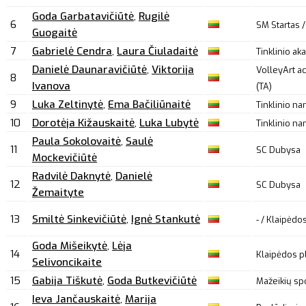
Goda Garbatavičiūtė
,
Rugilė
6
SM Startas /
Guogaitė
7
Gabrielė Cendra
,
Laura Čiuladaitė
Tinklinio ak
Danielė Daunaravičiūtė
,
Viktorija
VolleyArt a
8
Ivanova
(TA)
9
Luka Zeltinytė
,
Ema Bačiliūnaitė
Tinklinio na
10
Dorotėja Kižauskaitė
,
Luka Lubytė
Tinklinio na
Paula Sokolovaitė
,
Saulė
11
SC Dubysa
Mockevičiūtė
Radvilė Daknytė
,
Danielė
12
SC Dubysa
Žemaityte
13
Smiltė Sinkevičiūtė
,
Ignė Stankutė
- / Klaipėdos
Goda Mišeikytė
,
Lėja
14
Klaipėdos pl
Selivoncikaite
15
Gabija Tiškutė
,
Goda Butkevičiūtė
Mažeikių sp
Ieva Jančauskaitė
,
Marija