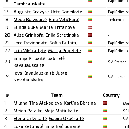
16
Paplūdimio t
Dambrauskaite
17
Augustė Gražytė
,
Urtė Gadeikytė
Paplūdimio t
18
Meda Buividaitė
,
Ema Veličkaitė
Tinklinio na
19
Elinda Guka
,
Marta Trifanova
-
20
Alise Grinhofa
,
Enija Stretinska
-
21
Jore Davidonyte
,
Sofija Butaitė
Paplūdimio t
22
Lėja Vikšraitytė
,
Marija Pupelytė
Paplūdimio t
Emilija Kripaitė
,
Gabrielė
23
SM Startas
Kavaliauskaitė
Ieva Kavaliauskaitė
,
Justė
24
SM Startas
Nevidauskaitė
#
Team
Country
1
Milana Tīna Aleksejeva
,
Karlīna Bērziņa
Mār
2
Meida Palaikė
,
Meja Matiukaite
SC 
3
Elena Oršvilaitė
,
Gabija Okuškaitė
SM 
4
Luka Zeltinytė
,
Ema Bačiliūnaitė
Tin