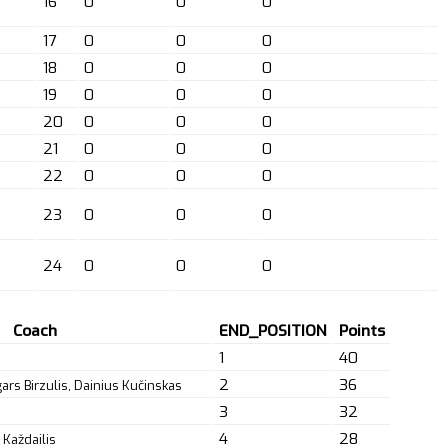
16
0
0
0
17
0
0
0
18
0
0
0
19
0
0
0
20
0
0
0
21
0
0
0
22
0
0
0
23
0
0
0
24
0
0
0
Coach
END_POSITION
Points
1
40
2
36
ars Birzulis, Dainius Kučinskas
3
32
4
28
 Každailis