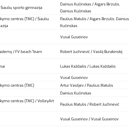
Dainius Kučinskas / Aigars Birzulis,
Šiaulių sporto gimnazija
Dainius Kučinskas
kymo centras (TMC) / Šiauliu
Paulius Matulis / Aigars Birzulis, Dainius
azija
Kučinskas
Vusal Guseinov
cademy / FV beach Team
Robert Juchnevič / Vasilij Burakinskij
mai
Lukas Každailis / Lukas Každailis
Vusal Guseinov
okymo centras (TMC)
Artur Vasiljev / Paulius Matulis
Dainius Kučinskas
okymo centras (TMC) / VolleyArt
Paulius Matulis / Robert Juchnevič
Vusal Guseinov / Vusal Guseinov