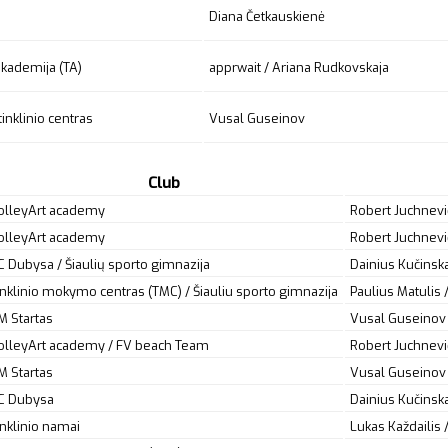
Diana Četkauskienė
 akademija (TA)
apprwait
/ Ariana Rudkovskaja
inklinio centras
Vusal Guseinov
Club
olleyArt academy
Robert Juchnevi
olleyArt academy
Robert Juchnevi
C Dubysa / Šiaulių sporto gimnazija
Dainius Kučinska
inklinio mokymo centras (TMC) / Šiauliu sporto gimnazija
Paulius Matulis 
M Startas
Vusal Guseinov
olleyArt academy / FV beach Team
Robert Juchnevič 
M Startas
Vusal Guseinov
C Dubysa
Dainius Kučinsk
inklinio namai
Lukas Každailis 