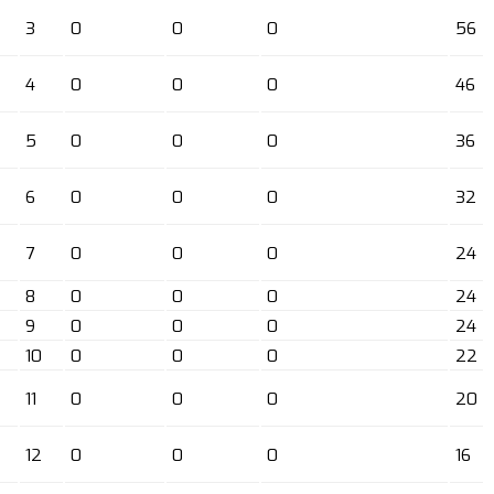
3
0
0
0
56
4
0
0
0
46
5
0
0
0
36
6
0
0
0
32
7
0
0
0
24
8
0
0
0
24
9
0
0
0
24
10
0
0
0
22
11
0
0
0
20
12
0
0
0
16