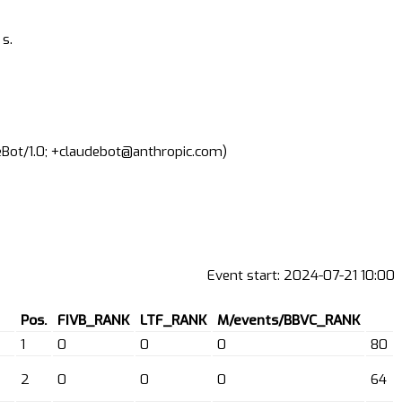
s.
deBot/1.0; +claudebot@anthropic.com)
Event start:
2024-07-21 10:00
Pos.
FIVB_RANK
LTF_RANK
M/events/BBVC_RANK
1
0
0
0
80
2
0
0
0
64