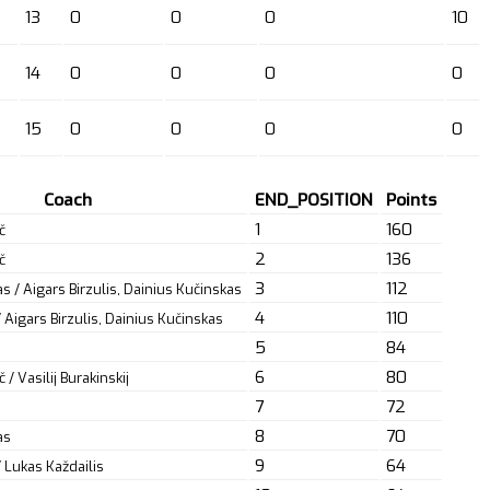
13
0
0
0
10
14
0
0
0
0
15
0
0
0
0
Coach
END_POSITION
Points
1
160
č
2
136
č
3
112
s / Aigars Birzulis, Dainius Kučinskas
4
110
/ Aigars Birzulis, Dainius Kučinskas
5
84
6
80
/ Vasilij Burakinskij
7
72
8
70
as
9
64
/ Lukas Každailis