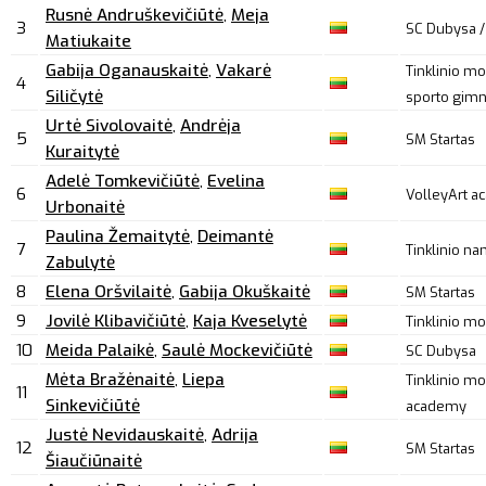
Rusnė Andruškevičiūtė
,
Meja
3
SC Dubysa / 
Matiukaite
Gabija Oganauskaitė
,
Vakarė
Tinklinio mo
4
Siličytė
sporto gimn
Urtė Sivolovaitė
,
Andrėja
5
SM Startas
Kuraitytė
Adelė Tomkevičiūtė
,
Evelina
6
VolleyArt a
Urbonaitė
Paulina Žemaitytė
,
Deimantė
7
Tinklinio na
Zabulytė
8
Elena Oršvilaitė
,
Gabija Okuškaitė
SM Startas
9
Jovilė Klibavičiūtė
,
Kaja Kveselytė
Tinklinio m
10
Meida Palaikė
,
Saulė Mockevičiūtė
SC Dubysa
Mėta Bražėnaitė
,
Liepa
Tinklinio m
11
Sinkevičiūtė
academy
Justė Nevidauskaitė
,
Adrija
12
SM Startas
Šiaučiūnaitė