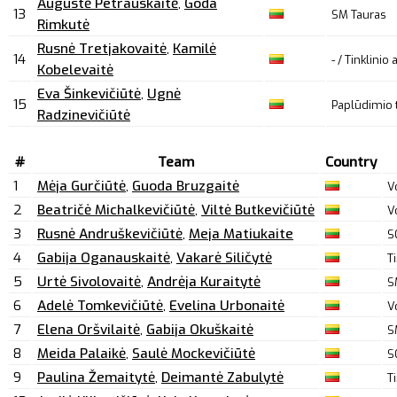
Augustė Petrauskaitė
,
Goda
13
SM Tauras
Rimkutė
Rusnė Tretjakovaitė
,
Kamilė
14
- / Tinklinio
Kobelevaitė
Eva Šinkevičiūtė
,
Ugnė
15
Paplūdimio t
Radzinevičiūtė
#
Team
Country
1
Mėja Gurčiūtė
,
Guoda Bruzgaitė
V
2
Beatričė Michalkevičiūtė
,
Viltė Butkevičiūtė
V
3
Rusnė Andruškevičiūtė
,
Meja Matiukaite
S
4
Gabija Oganauskaitė
,
Vakarė Siličytė
T
5
Urtė Sivolovaitė
,
Andrėja Kuraitytė
S
6
Adelė Tomkevičiūtė
,
Evelina Urbonaitė
V
7
Elena Oršvilaitė
,
Gabija Okuškaitė
S
8
Meida Palaikė
,
Saulė Mockevičiūtė
S
9
Paulina Žemaitytė
,
Deimantė Zabulytė
T