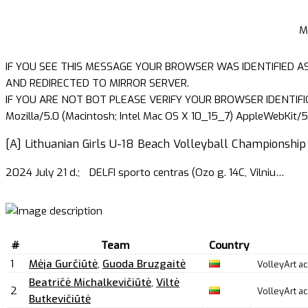
M
IF YOU SEE THIS MESSAGE YOUR BROWSER WAS IDENTIFIED A
AND REDIRECTED TO MIRROR SERVER.
IF YOU ARE NOT BOT PLEASE VERIFY YOUR BROWSER IDENTIFI
Mozilla/5.0 (Macintosh; Intel Mac OS X 10_15_7) AppleWebKit/5
[A] Lithuanian Girls U-18 Beach Volleyball Championship (
2024 July 21 d.;
DELFI sporto centras (Ozo g. 14C, Vilniu
…
#
Team
Country
1
Mėja Gurčiūtė
,
Guoda Bruzgaitė
VolleyArt 
Beatričė Michalkevičiūtė
,
Viltė
2
VolleyArt 
Butkevičiūtė