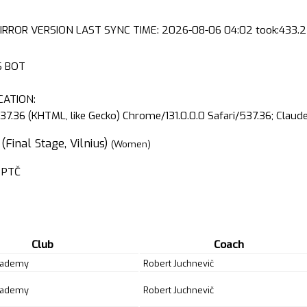
IRROR VERSION LAST SYNC TIME: 2026-08-06 04:02 took:433.2 
S BOT
CATION:
37.36 (KHTML, like Gecko) Chrome/131.0.0.0 Safari/537.36; Clau
Final Stage, Vilnius)
(Women)
PTČ
Club
Coach
academy
Robert Juchnevič
academy
Robert Juchnevič