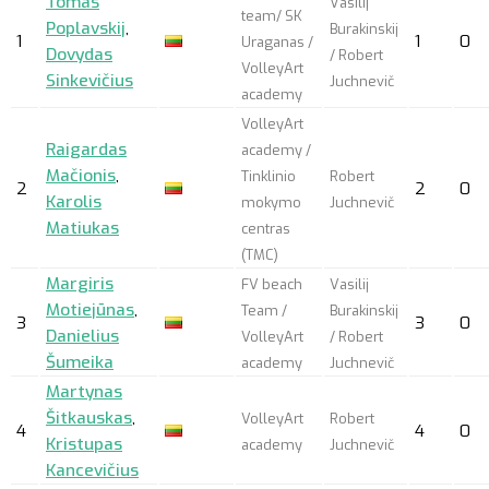
Tomas
Vasilij
team/ SK
Poplavskij
,
Burakinskij
1
1
0
Uraganas /
Dovydas
/ Robert
VolleyArt
Sinkevičius
Juchnevič
academy
VolleyArt
Raigardas
academy /
Mačionis
,
Tinklinio
Robert
2
2
0
Karolis
mokymo
Juchnevič
Matiukas
centras
(TMC)
Margiris
FV beach
Vasilij
Motiejūnas
,
Team /
Burakinskij
3
3
0
Danielius
VolleyArt
/ Robert
Šumeika
academy
Juchnevič
Martynas
Šitkauskas
,
VolleyArt
Robert
4
4
0
Kristupas
academy
Juchnevič
Kancevičius