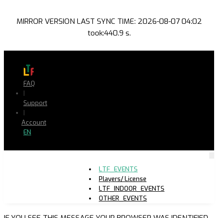
MIRROR VERSION LAST SYNC TIME: 2026-08-07 04:02
took:440.9 s.
FAQ
|
Support
|
Account
EN
LTF_EVENTS
Players/ License
LTF_INDOOR_EVENTS
OTHER_EVENTS
IF YOU SEE THIS MESSAGE YOUR BROWSER WAS IDENTIFIED