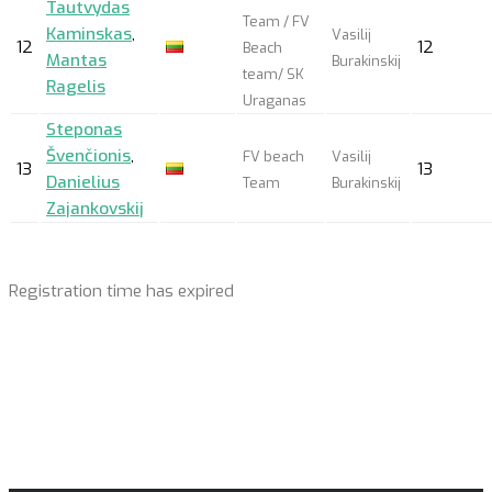
Tautvydas
Team / FV
Kaminskas
,
Vasilij
12
12
Beach
Mantas
Burakinskij
team/ SK
Ragelis
Uraganas
Steponas
Švenčionis
,
FV beach
Vasilij
13
13
Danielius
Team
Burakinskij
Zajankovskij
Registration time has expired