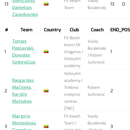
Švenčionis
,
FV beach
Vasilij
13
13
0
Danielius
Team
Burakinskij
Zajankovskij
#
Team
Country
Club
Coach
END_POS
FV Beach
Tomas
Vasilij
team/ SK
Poplavskij
,
Burakinskij
1
1
Uraganas /
Dovydas
/ Robert
VolleyArt
Sinkevičius
Juchnevič
academy
VolleyArt
Raigardas
academy /
Mačionis
,
Tinklinio
Robert
2
2
Karolis
mokymo
Juchnevič
Matiukas
centras
(TMC)
Margiris
FV beach
Vasilij
Motiejūnas
,
Team /
Burakinskij
3
3
Danielius