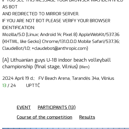
AS BOT
AND REDIRECTED TO MIRROR SERVER.
IF YOU ARE NOT BOT PLEASE VERIFY YOUR BROWSER
IDENTIFICATION:
Mozilla/5.0 (Linux; Android 14; Pixel 8) AppleWebKit/537.36
(KHTML, like Gecko) Chrome/131.0.0.0 Mobile Safari/537.36;
ClaudeBot/1.0; +claudebot@anthropic.com)
[A] Lithuanian guys U-18 indoor beach volleyball
championship (final stage, Vilnius)
(Men)
2024 April 19 d.;
FV Beach Arena, Tarandės 34a, Vilnius
13
/ 24
UPTTČ
EVENT
PARTICIPANTS (13)
Course of the competition
Results