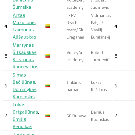
VolleyArt
/ Robert
Šumeika
academy
Juchnevič
Artas
- / FV
Vidmantas
Mazuronis
,
Beach
Balys /
4
4
Laimonas
team/ SK
Vasilij
Ališauskas
Uraganas
Burakinskij
Martynas
Šitkauskas
,
VolleyArt
Robert
5
5
Kristupas
academy
Juchnevič
Kancevičius
Simas
Bačiliūnas
,
Tinklinio
Lukas
6
6
Dominykas
namai
Každailis
Kaminskis
Lukas
Grigaliūnas
,
Dainius
7
7
SC Dubysa
Emilis
Kučinskas
Bendikas
Tautvydas