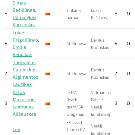
Simas
Bačiliūnas
,
Tinklinio
Lukas
5
5
0
Dominykas
namai
Každailis
Kaminskis
Lukas
Grigaliūnas
,
Dainius
6
6
0
SC Dubysa
Emilis
Kučinskas
Bendikas
Tautvydas
Galubickas
,
Dainius
7
7
0
SC Dubysa
Algimantas
Kučinskas
Laužikas
Artas
- / FV
Vidmantas
Mazuronis
,
Beach
Balys /
8
8
0
Laimonas
team/ SK
Vasilij
Ališauskas
Uraganas
Burakinskij
FV beach
Vasilij
Lev
Team / FV
Burakinskij