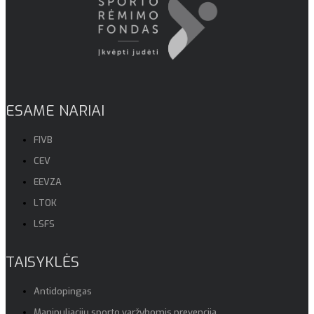
ESAME NARIAI
FIVB
CEV
EEVZA
LTOK
LSFS
TAISYKLĖS
Antidopingas
Manipuliacijų sporto varžybomis prevencija