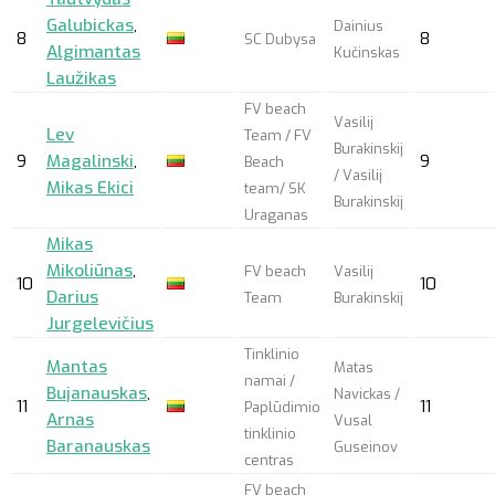
Galubickas
,
Dainius
8
8
SC Dubysa
Algimantas
Kučinskas
Laužikas
FV beach
Vasilij
Lev
Team / FV
Burakinskij
9
Magalinski
,
9
Beach
/ Vasilij
Mikas Ekici
team/ SK
Burakinskij
Uraganas
Mikas
Mikoliūnas
,
FV beach
Vasilij
10
10
Darius
Team
Burakinskij
Jurgelevičius
Tinklinio
Mantas
Matas
namai /
Bujanauskas
,
Navickas /
11
11
Paplūdimio
Arnas
Vusal
tinklinio
Baranauskas
Guseinov
centras
FV beach