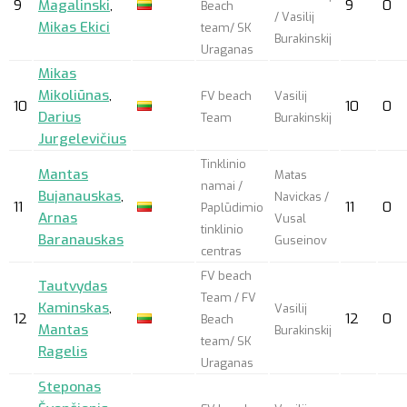
9
Magalinski
,
9
0
Beach
/ Vasilij
Mikas Ekici
team/ SK
Burakinskij
Uraganas
Mikas
Mikoliūnas
,
FV beach
Vasilij
10
10
0
Darius
Team
Burakinskij
Jurgelevičius
Tinklinio
Mantas
Matas
namai /
Bujanauskas
,
Navickas /
11
11
0
Paplūdimio
Arnas
Vusal
tinklinio
Baranauskas
Guseinov
centras
FV beach
Tautvydas
Team / FV
Kaminskas
,
Vasilij
12
12
0
Beach
Mantas
Burakinskij
team/ SK
Ragelis
Uraganas
Steponas