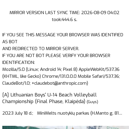
MIRROR VERSION LAST SYNC TIME: 2026-08-09 04:02
took:444.6 s.
IF YOU SEE THIS MESSAGE YOUR BROWSER WAS IDENTIFIED
AS BOT
AND REDIRECTED TO MIRROR SERVER.
IF YOU ARE NOT BOT PLEASE VERIFY YOUR BROWSER
IDENTIFICATION:
Mozilla/5.0 (Linux; Android 14; Pixel 8) AppleWebKit/537.36
(KHTML, like Gecko) Chrome/131.0.0.0 Mobile Safari/537.36;
ClaudeBot/1.0; +claudebot@anthropic.com)
[A] Lithuanian Boys' U-14 Beach Volleyball
Championship (Final Phase, Klaipėda)
(Guys)
2023 July 18 d.;
MiniMelts nuotykių parkas (H.Manto g. 81
…