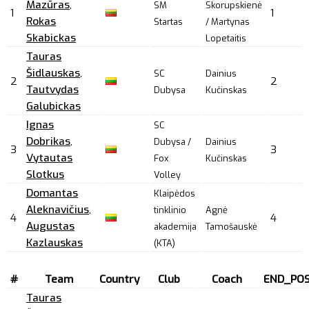
Mazūras
,
SM
Skorupskienė
1
1
Rokas
Startas
/ Martynas
Skabickas
Lopetaitis
Tauras
Šidlauskas
,
SC
Dainius
2
2
Tautvydas
Dubysa
Kučinskas
Galubickas
Ignas
SC
Dobrikas
,
Dubysa /
Dainius
3
3
Vytautas
Fox
Kučinskas
Slotkus
Volley
Domantas
Klaipėdos
Aleknavičius
,
tinklinio
Agnė
4
4
Augustas
akademija
Tamošauskė
Kazlauskas
(KTA)
#
Team
Country
Club
Coach
END_POS
Tauras