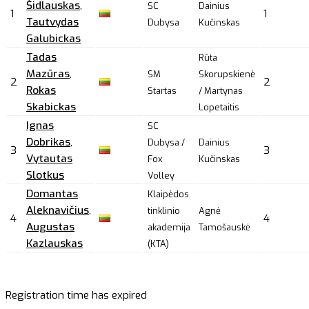
Šidlauskas
,
SC
Dainius
1
1
Tautvydas
Dubysa
Kučinskas
Galubickas
Tadas
Rūta
Mazūras
,
SM
Skorupskienė
2
2
Rokas
Startas
/ Martynas
Skabickas
Lopetaitis
Ignas
SC
Dobrikas
,
Dubysa /
Dainius
3
3
Vytautas
Fox
Kučinskas
Slotkus
Volley
Domantas
Klaipėdos
Aleknavičius
,
tinklinio
Agnė
4
4
Augustas
akademija
Tamošauskė
Kazlauskas
(KTA)
Registration time has expired