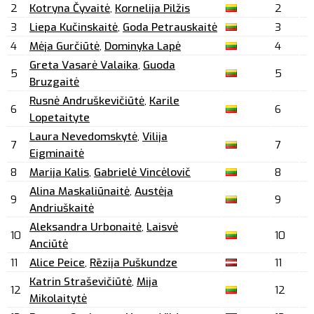
2
Kotryna Čyvaitė
,
Kornelija Pilžis
2
3
Liepa Kučinskaitė
,
Goda Petrauskaitė
3
4
Mėja Gurčiūtė
,
Dominyka Lapė
4
Greta Vasarė Valaika
,
Guoda
5
5
Bruzgaitė
Rusnė Andruškevičiūtė
,
Karile
6
6
Lopetaityte
Laura Nevedomskytė
,
Vilija
7
7
Eigminaitė
8
Marija Kalis
,
Gabrielė Vincėlovič
8
Alina Maskaliūnaitė
,
Austėja
9
9
Andriuškaitė
Aleksandra Urbonaitė
,
Laisvė
10
10
Anciūtė
11
Alice Peice
,
Rēzija Puškundze
11
Katrin Straševičiūtė
,
Mija
12
12
Mikolaitytė