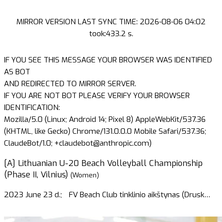
MIRROR VERSION LAST SYNC TIME: 2026-08-06 04:02
took:433.2 s.
IF YOU SEE THIS MESSAGE YOUR BROWSER WAS IDENTIFIED
AS BOT
AND REDIRECTED TO MIRROR SERVER.
IF YOU ARE NOT BOT PLEASE VERIFY YOUR BROWSER
IDENTIFICATION:
Mozilla/5.0 (Linux; Android 14; Pixel 8) AppleWebKit/537.36
(KHTML, like Gecko) Chrome/131.0.0.0 Mobile Safari/537.36;
ClaudeBot/1.0; +claudebot@anthropic.com)
[A] Lithuanian U-20 Beach Volleyball Championship
(Phase II, Vilnius)
(Women)
2023 June 23 d.;
FV Beach Club tinklinio aikštynas (Drusk
…