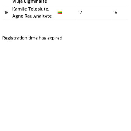
Vilija Eigminaitė
Kamile Telesiute
,
18
17
16
Agne Raulynaityte
Registration time has expired