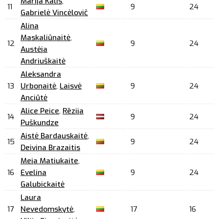
Marija Kalis
,
11
9
24
Gabrielė Vincėlovič
Alina
Maskaliūnaitė
,
12
9
24
Austėja
Andriuškaitė
Aleksandra
13
Urbonaitė
,
Laisvė
9
24
Anciūtė
Alice Peice
,
Rēzija
14
9
24
Puškundze
Aistė Bardauskaitė
,
15
9
24
Deivina Brazaitis
Meja Matiukaite
,
16
Evelina
9
24
Galubickaitė
Laura
17
Nevedomskytė
,
17
16