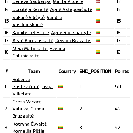
13
Deneva Sauberga
,
Marta Vildere
13
14
Dorotėja Keraitė
,
Agilė Astapovičiūtė
14
Vakarė Siličytė
,
Sandra
15
15
Vasiliauskaitė
16
Kamile Telesiute
,
Agne Raulynaityte
16
17
Aistė Bardauskaitė
,
Deivina Brazaitis
17
Meja Matiukaite
,
Evelina
18
18
Galubickaitė
#
Team
Country
END_POSITION
Points
Roberta
1
Gastevičiūtė
,
Livija
1
50
Vilkelyte
Greta Vasarė
2
Valaika
,
Guoda
2
46
Bruzgaitė
Kotryna Čyvaitė
,
3
3
42
Kornelija Pilžis