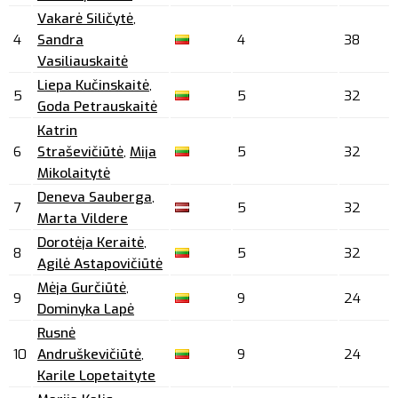
Vakarė Siličytė
,
4
Sandra
4
38
Vasiliauskaitė
Liepa Kučinskaitė
,
5
5
32
Goda Petrauskaitė
Katrin
6
Straševičiūtė
,
Mija
5
32
Mikolaitytė
Deneva Sauberga
,
7
5
32
Marta Vildere
Dorotėja Keraitė
,
8
5
32
Agilė Astapovičiūtė
Mėja Gurčiūtė
,
9
9
24
Dominyka Lapė
Rusnė
10
Andruškevičiūtė
,
9
24
Karile Lopetaityte