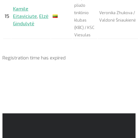
pliažo
Kamile
tinklinio
Veronika Zhukova /
15
Eitaviciute
,
Elzė
klubas
Valdonė Šniaukienė
Gindulytė
(KBC) / KSC
Viesulas
Registration time has expired