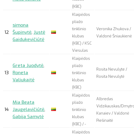
(KBC)
Klaipėdos
pliažo
simona
tinklinio
Veronika Zhukova /
12
Šupinytė
,
Justė
klubas
Valdonė Šniaukienė
Gaidukevičiūtė
(KBC) / KSC
Viesulas
Klaipėdos
Greta Juodytė
,
pliažo
Rosita Nevulyte /
13
Roneta
tinklinio
Rosita Nevulytė
Valiukaitė
klubas
(KBC)
Klaipėdos
Albredas
Mia Beata
pliažo
Vidzikauskas/Dmytr
14
Jaugelavičiūtė
,
tinklinio
Kanaiev / Valdonė
Gabija Samytė
klubas
Piešinaitė
(KBC) / -
Klaipėdos