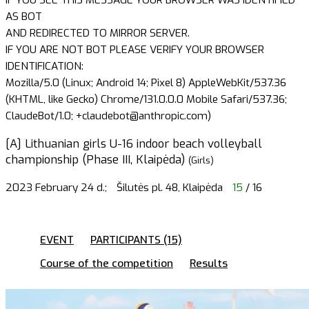
AS BOT
AND REDIRECTED TO MIRROR SERVER.
IF YOU ARE NOT BOT PLEASE VERIFY YOUR BROWSER
IDENTIFICATION:
Mozilla/5.0 (Linux; Android 14; Pixel 8) AppleWebKit/537.36
(KHTML, like Gecko) Chrome/131.0.0.0 Mobile Safari/537.36;
ClaudeBot/1.0; +claudebot@anthropic.com)
[A] Lithuanian girls U-16 indoor beach volleyball
championship (Phase III, Klaipėda)
(Girls)
2023 February 24 d.;
Šilutės pl. 48, Klaipėda
15
/ 16
EVENT
PARTICIPANTS (15)
Course of the competition
Results