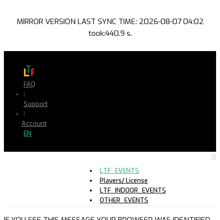
MIRROR VERSION LAST SYNC TIME: 2026-08-07 04:02
took:440.9 s.
FAQ
|
Support
|
Account
EN
LTF_EVENTS
Players/ License
LTF_INDOOR_EVENTS
OTHER_EVENTS
IF YOU SEE THIS MESSAGE YOUR BROWSER WAS IDENTIFIED