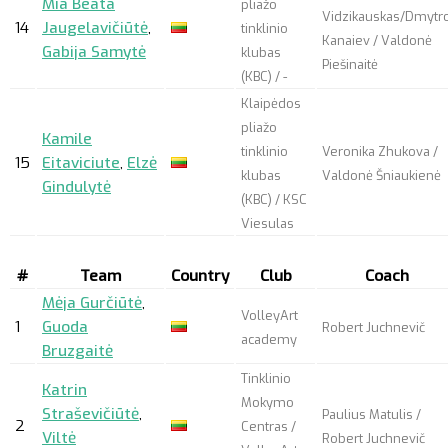
Mia Beata
pliažo
Vidzikauskas/Dmytr
14
Jaugelavičiūtė
,
tinklinio
Kanaiev / Valdonė
Gabija Samytė
klubas
Piešinaitė
(KBC) / -
Klaipėdos
pliažo
Kamile
tinklinio
Veronika Zhukova /
15
Eitaviciute
,
Elzė
klubas
Valdonė Šniaukienė
Gindulytė
(KBC) / KSC
Viesulas
#
Team
Country
Club
Coach
Mėja Gurčiūtė
,
VolleyArt
1
Guoda
Robert Juchnevič
academy
Bruzgaitė
Tinklinio
Katrin
Mokymo
Straševičiūtė
,
Paulius Matulis /
2
Centras /
Viltė
Robert Juchnevič