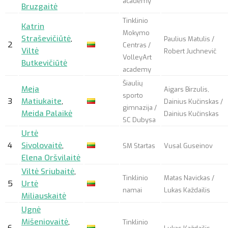
academy
Bruzgaitė
Tinklinio
Katrin
Mokymo
Straševičiūtė
,
Paulius Matulis /
2
Centras /
Viltė
Robert Juchnevič
VolleyArt
Butkevičiūtė
academy
Šiaulių
Meja
Aigars Birzulis,
sporto
3
Matiukaite
,
Dainius Kučinskas /
gimnazija /
Meida Palaikė
Dainius Kučinskas
SC Dubysa
Urtė
4
Sivolovaitė
,
SM Startas
Vusal Guseinov
Elena Oršvilaitė
Viltė Sriubaitė
,
Tinklinio
Matas Navickas /
5
Urtė
namai
Lukas Každailis
Miliauskaitė
Ugnė
Mišeniovaitė
,
Tinklinio
6