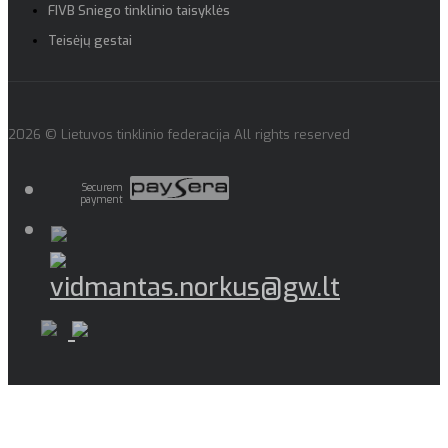
FIVB Sniego tinklinio taisyklės
Teisėjų gestai
2026 © Lietuvos tinklinio federacija All rights reserved
Securem
payment