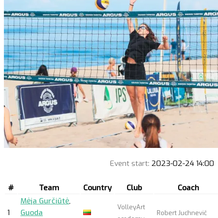
Event start:
2023-02-24 14:00
#
Team
Country
Club
Coach
Mėja Gurčiūtė
,
VolleyArt
1
Guoda
Robert Juchnevič