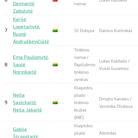
Lukas Každailis
Deimantė
namai
Zabulytė
Karile
Lopetaityte
,
7
SC Dubysa
Dainius Kučinskas
Rusnė
Andruškevičiūtė
Tinklinio
Ema Paulionytė
,
namai /
Lukas Každailis /
8
Saulė
Paplūdimio
Vusal Guseinov
Noreikaitė
tinklinio
centras
Klaipėdos
Neila
pliažo
Dmytro Kanaiev /
9
Savickaitė
,
tinklinio
Veronika Zhukova
Neila Jakaitė
klubas
(KBC)
Klaipėdos
Gabija
pliažo
Albredas
Štrapėlaitė
,