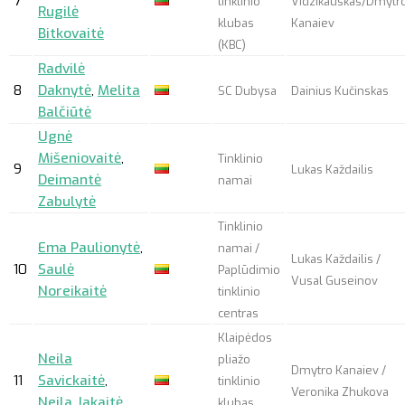
7
tinklinio
Vidzikauskas/Dmytr
Rugilė
klubas
Kanaiev
Bitkovaitė
(KBC)
Radvilė
8
Daknytė
,
Melita
SC Dubysa
Dainius Kučinskas
Balčiūtė
Ugnė
Mišeniovaitė
,
Tinklinio
9
Lukas Každailis
Deimantė
namai
Zabulytė
Tinklinio
Ema Paulionytė
,
namai /
Lukas Každailis /
10
Saulė
Paplūdimio
Vusal Guseinov
Noreikaitė
tinklinio
centras
Klaipėdos
Neila
pliažo
Dmytro Kanaiev /
11
Savickaitė
,
tinklinio
Veronika Zhukova
Neila Jakaitė
klubas