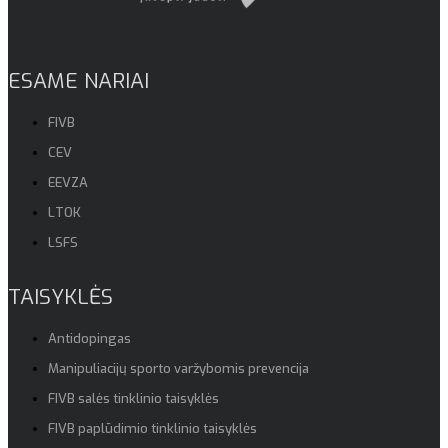
ESAME NARIAI
FIVB
CEV
EEVZA
LTOK
LSFS
TAISYKLĖS
Antidopingas
Manipuliacijų sporto varžybomis prevencija
FIVB salės tinklinio taisyklės
FIVB paplūdimio tinklinio taisyklės