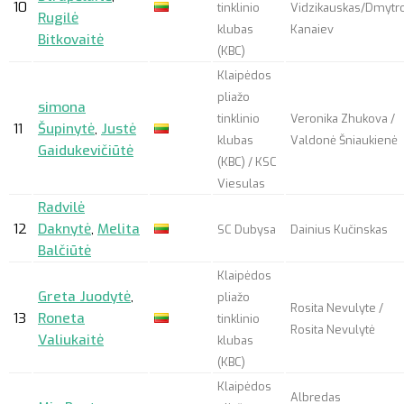
10
tinklinio
Vidzikauskas/Dmytr
Rugilė
klubas
Kanaiev
Bitkovaitė
(KBC)
Klaipėdos
pliažo
simona
tinklinio
Veronika Zhukova /
11
Šupinytė
,
Justė
klubas
Valdonė Šniaukienė
Gaidukevičiūtė
(KBC) / KSC
Viesulas
Radvilė
12
Daknytė
,
Melita
SC Dubysa
Dainius Kučinskas
Balčiūtė
Klaipėdos
Greta Juodytė
,
pliažo
Rosita Nevulyte /
13
Roneta
tinklinio
Rosita Nevulytė
Valiukaitė
klubas
(KBC)
Klaipėdos
Albredas