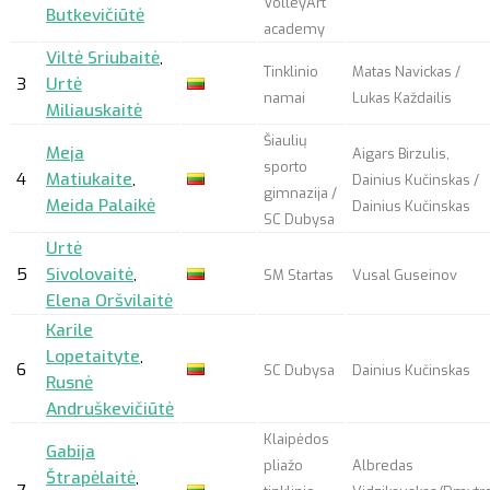
VolleyArt
Butkevičiūtė
academy
Viltė Sriubaitė
,
Tinklinio
Matas Navickas /
3
Urtė
namai
Lukas Každailis
Miliauskaitė
Šiaulių
Meja
Aigars Birzulis,
sporto
4
Matiukaite
,
Dainius Kučinskas /
gimnazija /
Meida Palaikė
Dainius Kučinskas
SC Dubysa
Urtė
5
Sivolovaitė
,
SM Startas
Vusal Guseinov
Elena Oršvilaitė
Karile
Lopetaityte
,
6
SC Dubysa
Dainius Kučinskas
Rusnė
Andruškevičiūtė
Klaipėdos
Gabija
pliažo
Albredas
Štrapėlaitė
,