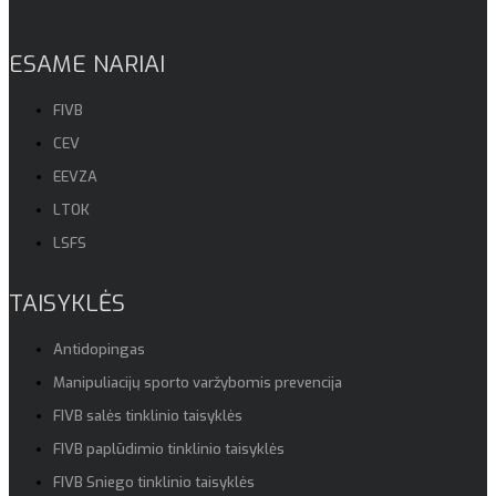
ESAME NARIAI
FIVB
CEV
EEVZA
LTOK
LSFS
TAISYKLĖS
Antidopingas
Manipuliacijų sporto varžybomis prevencija
FIVB salės tinklinio taisyklės
FIVB paplūdimio tinklinio taisyklės
FIVB Sniego tinklinio taisyklės