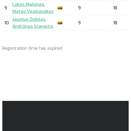
Lukas Malonas
,
9
9
18
Matas Vasiliauskas
Jaunius Dobilas
,
10
9
18
Andrūnas Stanaitis
Registration time has expired