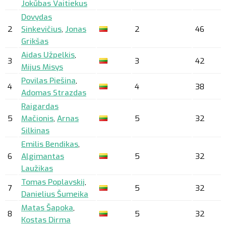
Jokūbas Vaitiekus
Dovydas
2
Sinkevičius
,
Jonas
2
46
Grikšas
Aidas Užpelkis
,
3
3
42
Mijus Misys
Povilas Piešina
,
4
4
38
Adomas Strazdas
Raigardas
5
Mačionis
,
Arnas
5
32
Silkinas
Emilis Bendikas
,
6
Algimantas
5
32
Laužikas
Tomas Poplavskij
,
7
5
32
Danielius Šumeika
Matas Šapoka
,
8
5
32
Kostas Dirma