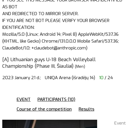
AS BOT
AND REDIRECTED TO MIRROR SERVER.
IF YOU ARE NOT BOT PLEASE VERIFY YOUR BROWSER
IDENTIFICATION:
Mozilla/5.0 (Linux; Android 14; Pixel 8) AppleWebKit/537.36
(KHTML, like Gecko) Chrome/131.0.0.0 Mobile Safari/537.36;
ClaudeBot/1.0; +claudebot@anthropic.com)
[A] Lithuanian guys U-18 Beach Volleyball
Championship (Phase III, Šiauliai)
(Men)
2023 January 21 d.;
UNIQA Arena (išradėjų 14)
10
/ 24
EVENT
PARTICIPANTS (10)
Course of the competition
Results
Event