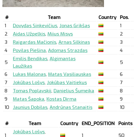
#
Team
Country
Pos.
1
Dovydas Sinkevičius
,
Jonas Grikšas
1
2
Aidas Užpelkis
,
Mijus Misys
2
3
Raigardas Mačionis
,
Arnas Silkinas
3
4
Povilas Piešina
,
Adomas Strazdas
4
Emilis Bendikas
,
Algimantas
5
5
Laužikas
6
Lukas Malonas
,
Matas Vasiliauskas
6
7
Jokūbas Lošys
,
Jokūbas Vaitiekus
7
8
Tomas Poplavskij
,
Danielius Šumeika
8
9
Matas Šapoka
,
Kostas Dirma
9
10
Jaunius Dobilas
,
Andrūnas Stanaitis
10
#
Team
Country
END_POSITION
Points
Jokūbas Lošys
,
1
1
50