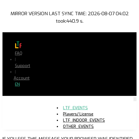
MIRROR VERSION LAST SYNC TIME: 2026-08-07 04:02
took:440.9 s.
FAQ
|
Support
|
Account
EN
LTF_EVENTS
Players/ License
LTF_INDOOR_EVENTS
OTHER_EVENTS
IF YOU SEE THIS MESSAGE YOUR BROWSER WAS IDENTIFIED