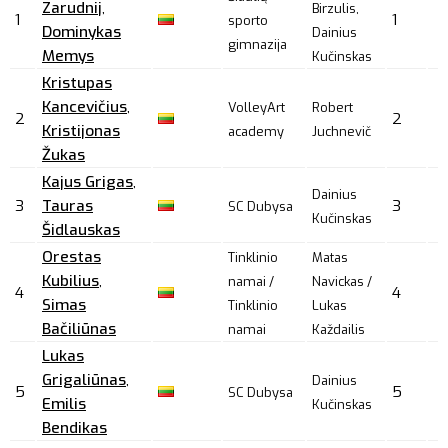
Zarudnij
,
Birzulis,
1
1
sporto
Dominykas
Dainius
gimnazija
Memys
Kučinskas
Kristupas
Kancevičius
,
VolleyArt
Robert
2
2
Kristijonas
academy
Juchnevič
Žukas
Kajus Grigas
,
Dainius
3
Tauras
3
SC Dubysa
Kučinskas
Šidlauskas
Orestas
Tinklinio
Matas
Kubilius
,
namai /
Navickas /
4
4
Simas
Tinklinio
Lukas
Bačiliūnas
namai
Každailis
Lukas
Grigaliūnas
,
Dainius
5
5
SC Dubysa
Emilis
Kučinskas
Bendikas