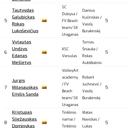
SC
Tautvydas
Dainius
Dubysa /
Galubickas
,
Kučinskas /
5
5
FV Beach
Rokas
Vasilij
team/ SK
Lukoševičius
Burakinskij
Uraganas
Vytautas
Tomas
Undzys
,
KSC
Šniauka /
6
5
Edanas
Viesulas
Rokas
Mešletys
Aukštkalnis
VolleyArt
academy
Robert
Jurgis
/ FV
Juchnevič /
7
Milasauskas
,
5
Beach
Vasilij
Emilis Sanda
team/ SK
Burakinskij
Uraganas
Kristupas
Tinklinio
Matas
Sliežauskas
,
namai /
Navickas /
8
5
Dominykas
Tinklinio
Lukas