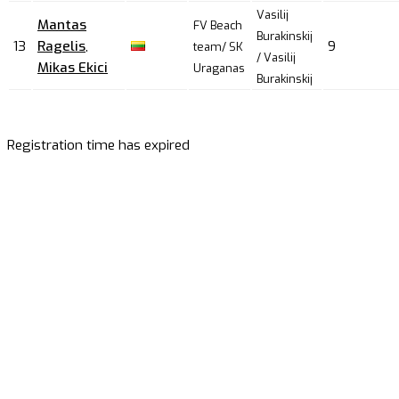
Vasilij
Mantas
FV Beach
Burakinskij
13
Ragelis
,
9
team/ SK
/ Vasilij
Mikas Ekici
Uraganas
Burakinskij
Registration time has expired