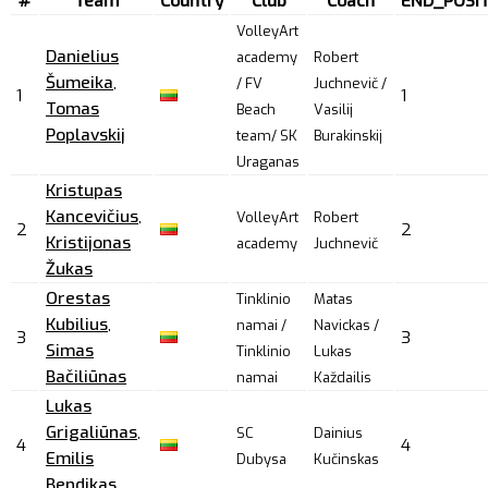
#
Team
Country
Club
Coach
END_POSI
VolleyArt
Danielius
academy
Robert
Šumeika
,
/ FV
Juchnevič /
1
1
Tomas
Beach
Vasilij
Poplavskij
team/ SK
Burakinskij
Uraganas
Kristupas
Kancevičius
,
VolleyArt
Robert
2
2
Kristijonas
academy
Juchnevič
Žukas
Orestas
Tinklinio
Matas
Kubilius
,
namai /
Navickas /
3
3
Simas
Tinklinio
Lukas
Bačiliūnas
namai
Každailis
Lukas
Grigaliūnas
,
SC
Dainius
4
4
Emilis
Dubysa
Kučinskas
Bendikas