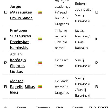
VolleyArt
Robert
Jurgis
academy /
Juchnevič /
10
Milasauskas
,
10
FV Beach
Vasilij
Emilis Sanda
team/ SK
Burakinskij
Uraganas
Kristupas
Tinklinio
Matas
Sliežauskas
,
namai /
Navickas /
11
11
Dominykas
Tinklinio
Lukas
Kaminskis
namai
Každailis
Adrian
Korčagin
,
FV beach
Vasilij
12
12
Eigintas
Team
Burakinskij
Liutkus
Vasilij
Mantas
FV Beach
Burakinskij
13
Ragelis
,
Mikas
13
team/ SK
/ Vasilij
Ekici
Uraganas
Burakinskij