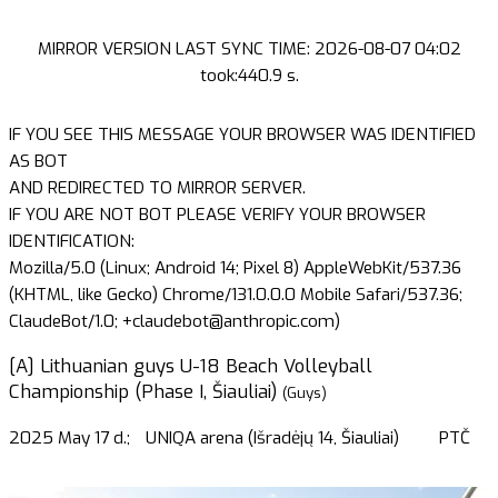
MIRROR VERSION LAST SYNC TIME: 2026-08-07 04:02
took:440.9 s.
IF YOU SEE THIS MESSAGE YOUR BROWSER WAS IDENTIFIED
AS BOT
AND REDIRECTED TO MIRROR SERVER.
IF YOU ARE NOT BOT PLEASE VERIFY YOUR BROWSER
IDENTIFICATION:
Mozilla/5.0 (Linux; Android 14; Pixel 8) AppleWebKit/537.36
(KHTML, like Gecko) Chrome/131.0.0.0 Mobile Safari/537.36;
ClaudeBot/1.0; +claudebot@anthropic.com)
[A] Lithuanian guys U-18 Beach Volleyball
Championship (Phase I, Šiauliai)
(Guys)
2025 May 17 d.;
UNIQA arena (Išradėjų 14, Šiauliai)
PTČ