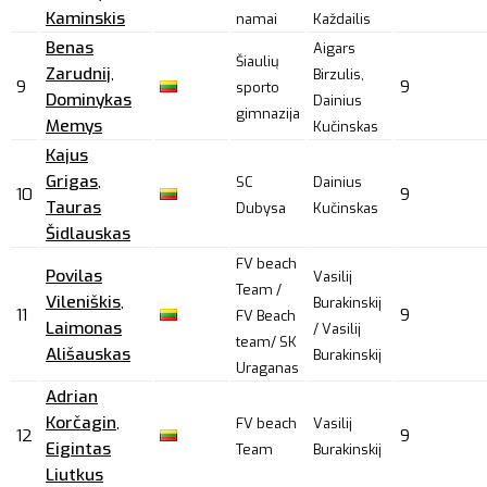
Kaminskis
namai
Každailis
Benas
Aigars
Šiaulių
Zarudnij
,
Birzulis,
9
9
sporto
Dominykas
Dainius
gimnazija
Memys
Kučinskas
Kajus
Grigas
,
SC
Dainius
10
9
Tauras
Dubysa
Kučinskas
Šidlauskas
FV beach
Povilas
Vasilij
Team /
Vileniškis
,
Burakinskij
11
9
FV Beach
Laimonas
/ Vasilij
team/ SK
Ališauskas
Burakinskij
Uraganas
Adrian
Korčagin
,
FV beach
Vasilij
12
9
Eigintas
Team
Burakinskij
Liutkus