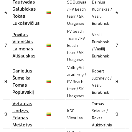
Tautvydas
SC Dubysa
Dainius
Galubickas
,
/ FV Beach
Kučinskas /
6
6
Rokas
team/ SK
Vasilij
Lukoševičius
Uraganas
Burakinskij
FV beach
Povilas
Vasilij
Team / FV
Vileniškis
,
Burakinskij
7
7
Beach
Laimonas
/ Vasilij
team/ SK
Ališauskas
Burakinskij
Uraganas
VolleyArt
Danielius
Robert
academy /
Šumeika
,
Juchnevič /
8
8
FV Beach
Tomas
Vasilij
team/ SK
Poplavskij
Burakinskij
Uraganas
Vytautas
Tomas
Undzys
,
KSC
Šniauka /
9
9
Edanas
Viesulas
Rokas
Mešletys
Aukštkalnis