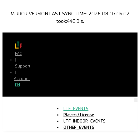
MIRROR VERSION LAST SYNC TIME: 2026-08-07 04:02
took:440.9 s.
FAQ
|
Support
|
Account
EN
LTF_EVENTS
Players/ License
LTF_INDOOR_EVENTS
OTHER_EVENTS