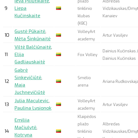
Ieva Piliutikaitė
,
pliažo
Albredas
9
Liepa
tinklinio
Vidzikauskas/Dmy
Kučinskaite
klubas
Kanaiev
(KBC)
Gustė Pūkaitė
,
VolleyArt
10
Artur Vasiljev
Mėta Šinkūnaitė
academy
Viltė Balčiūnaitė
,
Dainius Kučinskas 
11
Elija
Fox Volley
Dainius Kučinskas
Gadliauskaitė
Gabrė
Sinkevičiūtė
,
Smėlio
12
Ariana Rudkovskaj
Maja
arena
Juchnevičiūtė
Julia Maculevic
,
VolleyArt
13
Artur Vasiljev
Paulina Lysionok
academy
Klaipėdos
Emilija
pliažo
Albredas
Mačiulytė
,
14
tinklinio
Vidzikauskas/Dmy
Kotryna