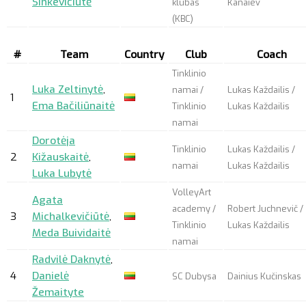
Sinkevičiūtė
klubas
Kanaiev
(KBC)
#
Team
Country
Club
Coach
Tinklinio
Luka Zeltinytė
,
namai /
Lukas Každailis /
1
Ema Bačiliūnaitė
Tinklinio
Lukas Každailis
namai
Dorotėja
Tinklinio
Lukas Každailis /
2
Kižauskaitė
,
namai
Lukas Každailis
Luka Lubytė
VolleyArt
Agata
academy /
Robert Juchnevič /
3
Michalkevičiūtė
,
Tinklinio
Lukas Každailis
Meda Buividaitė
namai
Radvilė Daknytė
,
4
Danielė
SC Dubysa
Dainius Kučinskas
Žemaityte