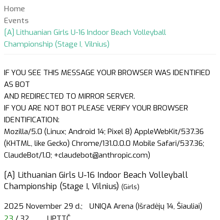
Home
Events
[A] Lithuanian Girls U-16 Indoor Beach Volleyball
Championship (Stage I, Vilnius)
IF YOU SEE THIS MESSAGE YOUR BROWSER WAS IDENTIFIED
AS BOT
AND REDIRECTED TO MIRROR SERVER.
IF YOU ARE NOT BOT PLEASE VERIFY YOUR BROWSER
IDENTIFICATION:
Mozilla/5.0 (Linux; Android 14; Pixel 8) AppleWebKit/537.36
(KHTML, like Gecko) Chrome/131.0.0.0 Mobile Safari/537.36;
ClaudeBot/1.0; +claudebot@anthropic.com)
[A] Lithuanian Girls U-16 Indoor Beach Volleyball
Championship (Stage I, Vilnius)
(Girls)
2025 November 29 d.;
UNIQA Arena (Išradėjų 14, Šiauliai)
23
/ 32
UPTTČ