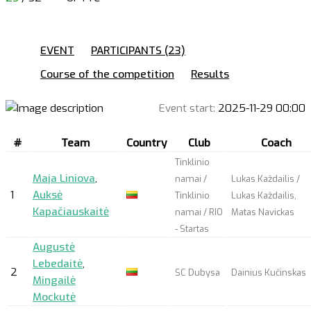
EVENT
PARTICIPANTS (23)
Course of the competition
Results
Event start:
2025-11-29 00:00
#
Team
Country
Club
Coach
Tinklinio
Maja Liniova
,
namai /
Lukas Každailis /
1
Auksė
Tinklinio
Lukas Každailis,
Kapačiauskaitė
namai / RIO
Matas Navickas
- Startas
Augustė
Lebedaitė
,
2
SC Dubysa
Dainius Kučinskas
Mingailė
Mockutė