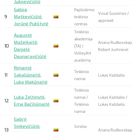
Juknevičiūtė
Gabija
Paplūdimio
Vusal Guseinov /
9
Matkevičiūtė
,
tinklinio
apprwait
Jorūnė Pukštytė
centras
Tinklinio
Augustė
akademija
Mažeikaitė
,
Ariana Rudkovskaja
10
(TA) /
Danielė
Robert Juchnevič
VolleyArt
Daunaravičiūtė
academy
Rimantė
Tinklinio
11
Sakaliūnaitė
,
Lukas Každailis
namai
Luka Makūnaitė
Tinklinio
Luka Zeltinytė
,
namai /
Lukas Každailis /
12
Ema Bačiliūnaitė
Tinklinio
Lukas Každailis
namai
Gabrė
Sinkevičiūtė
,
Smėlio
13
Ariana Rudkovskaj