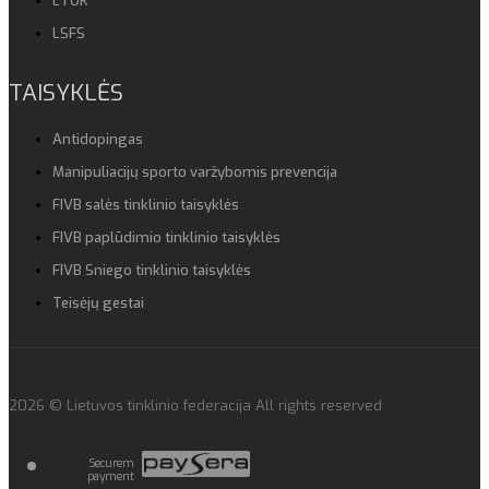
LTOK
LSFS
TAISYKLĖS
Antidopingas
Manipuliacijų sporto varžybomis prevencija
FIVB salės tinklinio taisyklės
FIVB paplūdimio tinklinio taisyklės
FIVB Sniego tinklinio taisyklės
Teisėjų gestai
2026 © Lietuvos tinklinio federacija All rights reserved
Securem
payment