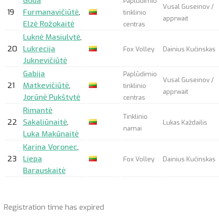
Goda
Paplūdimio
Vusal Guseinov /
19
Furmanavičiūtė
,
tinklinio
apprwait
Elzė Rožokaitė
centras
Luknė Masiulytė
,
20
Lukrecija
Fox Volley
Dainius Kučinskas
Juknevičiūtė
Gabija
Paplūdimio
Vusal Guseinov /
21
Matkevičiūtė
,
tinklinio
apprwait
Jorūnė Pukštytė
centras
Rimantė
Tinklinio
22
Sakaliūnaitė
,
Lukas Každailis
namai
Luka Makūnaitė
Karina Voronec
,
23
Liepa
Fox Volley
Dainius Kučinskas
Barauskaitė
Registration time has expired