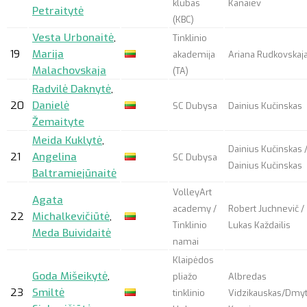
klubas
Kanaiev
Petraitytė
(KBC)
Vesta Urbonaitė
,
Tinklinio
19
Marija
akademija
Ariana Rudkovskaj
Malachovskaja
(TA)
Radvilė Daknytė
,
20
Danielė
SC Dubysa
Dainius Kučinskas
Žemaityte
Meida Kuklytė
,
Dainius Kučinskas 
21
Angelina
SC Dubysa
Dainius Kučinskas
Baltramiejūnaitė
VolleyArt
Agata
academy /
Robert Juchnevič /
22
Michalkevičiūtė
,
Tinklinio
Lukas Každailis
Meda Buividaitė
namai
Klaipėdos
Goda Mišeikytė
,
pliažo
Albredas
23
Smiltė
tinklinio
Vidzikauskas/Dmy