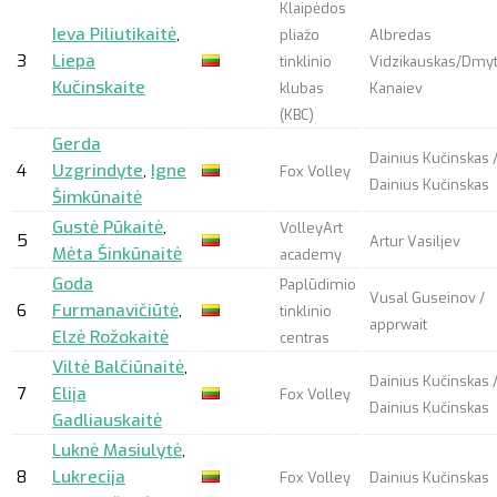
Klaipėdos
Ieva Piliutikaitė
,
pliažo
Albredas
3
Liepa
tinklinio
Vidzikauskas/Dmy
Kučinskaite
klubas
Kanaiev
(KBC)
Gerda
Dainius Kučinskas 
4
Uzgrindyte
,
Igne
Fox Volley
Dainius Kučinskas
Šimkūnaitė
Gustė Pūkaitė
,
VolleyArt
5
Artur Vasiljev
Mėta Šinkūnaitė
academy
Goda
Paplūdimio
Vusal Guseinov /
6
Furmanavičiūtė
,
tinklinio
apprwait
Elzė Rožokaitė
centras
Viltė Balčiūnaitė
,
Dainius Kučinskas 
7
Elija
Fox Volley
Dainius Kučinskas
Gadliauskaitė
Luknė Masiulytė
,
8
Lukrecija
Fox Volley
Dainius Kučinskas