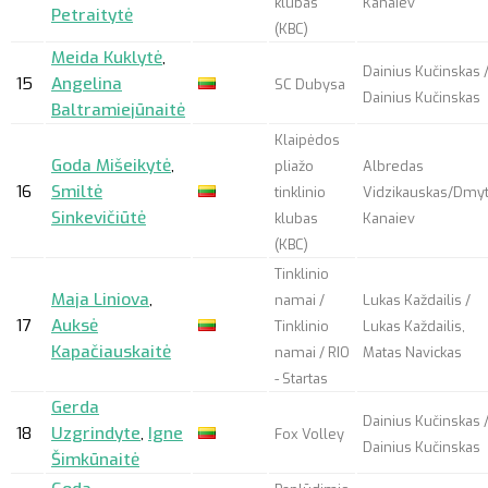
klubas
Kanaiev
Petraitytė
(KBC)
Meida Kuklytė
,
Dainius Kučinskas 
15
Angelina
SC Dubysa
Dainius Kučinskas
Baltramiejūnaitė
Klaipėdos
Goda Mišeikytė
,
pliažo
Albredas
16
Smiltė
tinklinio
Vidzikauskas/Dmy
Sinkevičiūtė
klubas
Kanaiev
(KBC)
Tinklinio
Maja Liniova
,
namai /
Lukas Každailis /
17
Auksė
Tinklinio
Lukas Každailis,
Kapačiauskaitė
namai / RIO
Matas Navickas
- Startas
Gerda
Dainius Kučinskas 
18
Uzgrindyte
,
Igne
Fox Volley
Dainius Kučinskas
Šimkūnaitė