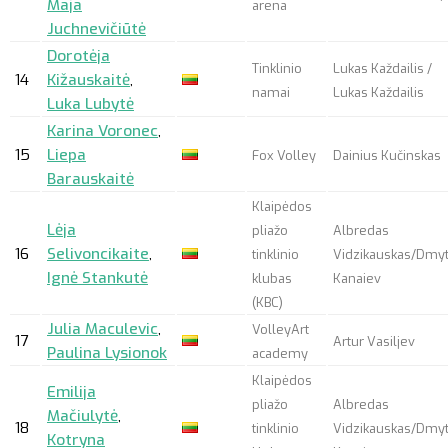
Maja
arena
Juchnevičiūtė
Dorotėja
Tinklinio
Lukas Každailis /
14
Kižauskaitė
,
namai
Lukas Každailis
Luka Lubytė
Karina Voronec
,
15
Liepa
Fox Volley
Dainius Kučinskas
Barauskaitė
Klaipėdos
Lėja
pliažo
Albredas
16
Selivoncikaite
,
tinklinio
Vidzikauskas/Dmy
Ignė Stankutė
klubas
Kanaiev
(KBC)
Julia Maculevic
,
VolleyArt
17
Artur Vasiljev
Paulina Lysionok
academy
Klaipėdos
Emilija
pliažo
Albredas
Mačiulytė
,
18
tinklinio
Vidzikauskas/Dmy
Kotryna