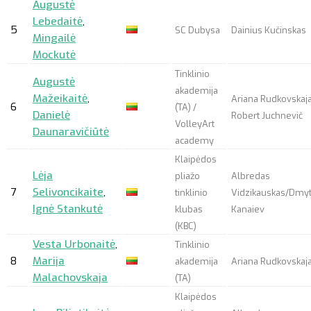
Augustė
Lebedaitė
,
5
SC Dubysa
Dainius Kučinskas
Mingailė
Mockutė
Tinklinio
Augustė
akademija
Mažeikaitė
,
Ariana Rudkovskaja
6
(TA) /
Danielė
Robert Juchnevič
VolleyArt
Daunaravičiūtė
academy
Klaipėdos
Lėja
pliažo
Albredas
7
Selivoncikaite
,
tinklinio
Vidzikauskas/Dmy
Ignė Stankutė
klubas
Kanaiev
(KBC)
Vesta Urbonaitė
,
Tinklinio
8
Marija
akademija
Ariana Rudkovskaj
Malachovskaja
(TA)
Klaipėdos