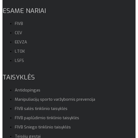
ESAME NARIAI
FIVB
CEV
EEVZA
LTOK
LSFS
TAISYKLĖS
Antidopingas
Manipuliacijų sporto varžybomis prevencija
FIVB salės tinklinio taisyklės
FIVB paplūdimio tinklinio taisyklės
FIVB Sniego tinklinio taisyklės
Teisėjų gestai