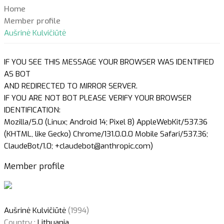
Home
Member profile
Aušrinė Kulvičiūtė
IF YOU SEE THIS MESSAGE YOUR BROWSER WAS IDENTIFIED
AS BOT
AND REDIRECTED TO MIRROR SERVER.
IF YOU ARE NOT BOT PLEASE VERIFY YOUR BROWSER
IDENTIFICATION:
Mozilla/5.0 (Linux; Android 14; Pixel 8) AppleWebKit/537.36
(KHTML, like Gecko) Chrome/131.0.0.0 Mobile Safari/537.36;
ClaudeBot/1.0; +claudebot@anthropic.com)
Member profile
Aušrinė Kulvičiūtė
(1994)
Country :
Lithuania