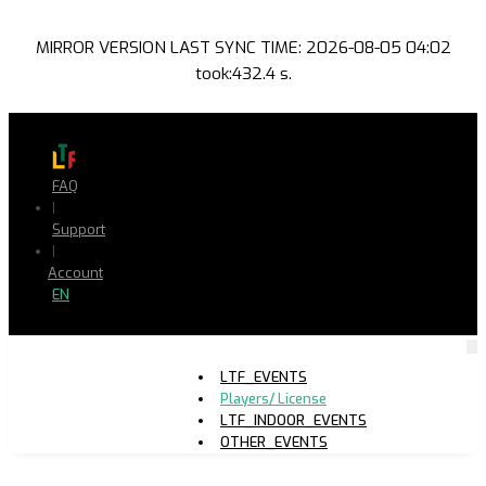
MIRROR VERSION LAST SYNC TIME: 2026-08-05 04:02
took:432.4 s.
FAQ
|
Support
|
Account
EN
LTF_EVENTS
Players/ License
LTF_INDOOR_EVENTS
OTHER_EVENTS