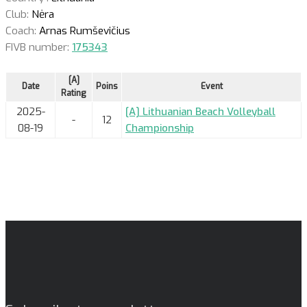
Club:
Nėra
Coach:
Arnas Rumševičius
FIVB number:
175343
[A]
Date
Poins
Event
Rating
2025-
[A] Lithuanian Beach Volleyball
-
12
08-19
Championship