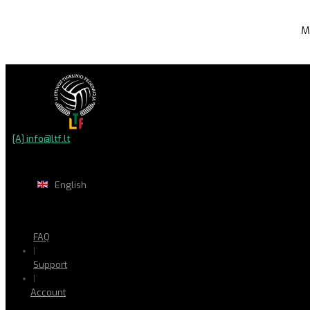
M
[A] info@ltf.lt
English
FAQ
|
Support
|
Account