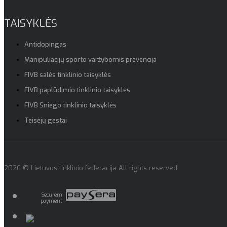
TAISYKLĖS
Antidopingas
Manipuliacijų sporto varžybomis prevencija
FIVB salės tinklinio taisyklės
FIVB paplūdimio tinklinio taisyklės
FIVB Sniego tinklinio taisyklės
Teisėjų gestai
2026 © Lietuvos tinklinio federacija All rights reserved
Securem
payment