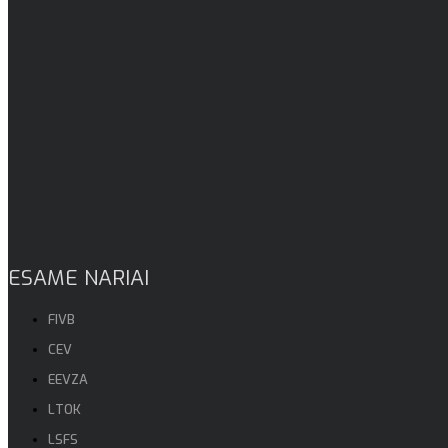
ESAME NARIAI
FIVB
CEV
EEVZA
LTOK
LSFS