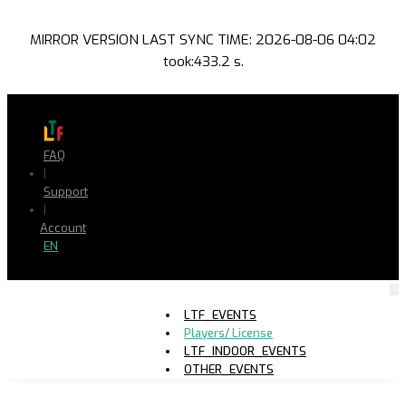
MIRROR VERSION LAST SYNC TIME: 2026-08-06 04:02
took:433.2 s.
FAQ
|
Support
|
Account
EN
LTF_EVENTS
Players/ License
LTF_INDOOR_EVENTS
OTHER_EVENTS