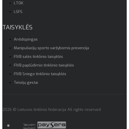
LTOK
LSFS
TAISYKLĖS
Antidopingas
Manipuliacijų sporto varžybomis prevencija
FIVB salės tinklinio taisyklės
FIVB paplūdimio tinklinio taisyklės
FIVB Sniego tinklinio taisyklės
Teisėjų gestai
2026 © Lietuvos tinklinio federacija All rights reserved
Securem
payment