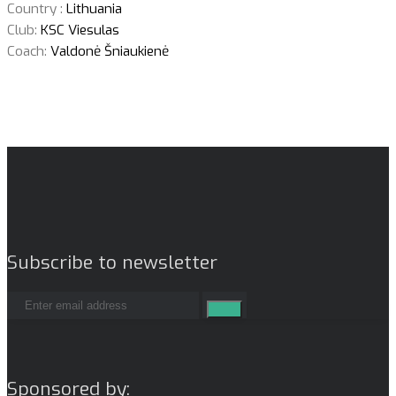
Country :
Lithuania
Club:
KSC Viesulas
Coach:
Valdonė Šniaukienė
Subscribe to newsletter
Sponsored by: