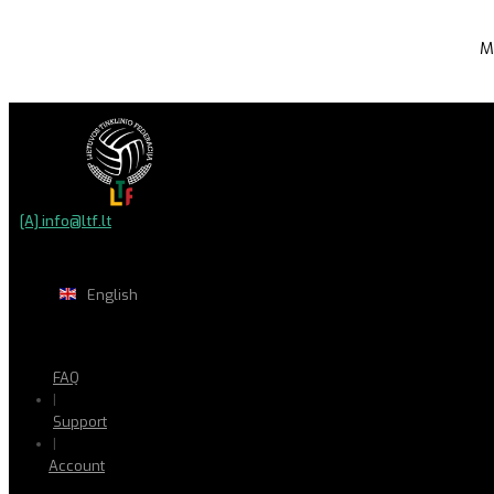
M
[A] info@ltf.lt
English
FAQ
|
Support
|
Account