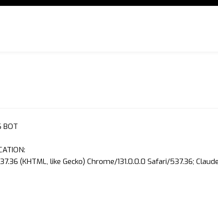
S BOT
CATION:
37.36 (KHTML, like Gecko) Chrome/131.0.0.0 Safari/537.36; Clau