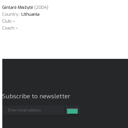
Gintarė Miežytė
(2004)
Country :
Lithuania
Club:
-
Coach:
-
Subscribe to newsletter