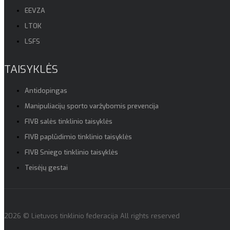
EEVZA
LTOK
LSFS
TAISYKLĖS
Antidopingas
Manipuliacijų sporto varžybomis prevencija
FIVB salės tinklinio taisyklės
FIVB paplūdimio tinklinio taisyklės
FIVB Sniego tinklinio taisyklės
Teisėjų gestai
2026 © Lietuvos tinklinio federacija All rights reserved