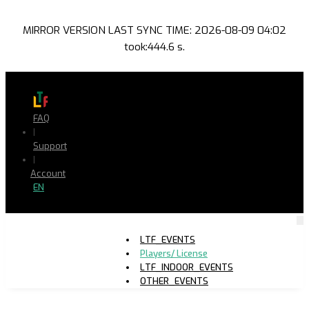
MIRROR VERSION LAST SYNC TIME: 2026-08-09 04:02
took:444.6 s.
FAQ
|
Support
|
Account
EN
LTF_EVENTS
Players/ License
LTF_INDOOR_EVENTS
OTHER_EVENTS