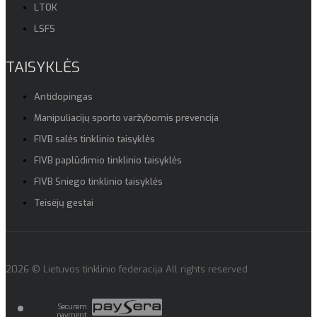
LTOK
LSFS
TAISYKLĖS
Antidopingas
Manipuliacijų sporto varžybomis prevencija
FIVB salės tinklinio taisyklės
FIVB paplūdimio tinklinio taisyklės
FIVB Sniego tinklinio taisyklės
Teisėjų gestai
2026 © Lietuvos tinklinio federacija All rights reserved
Securem
payment