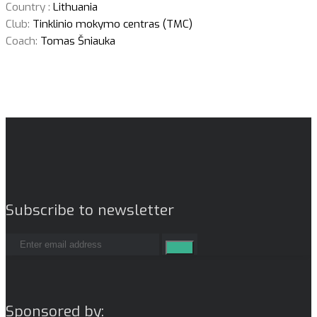
Country :
Lithuania
Club:
Tinklinio mokymo centras (TMC)
Coach:
Tomas Šniauka
Subscribe to newsletter
Sponsored by: