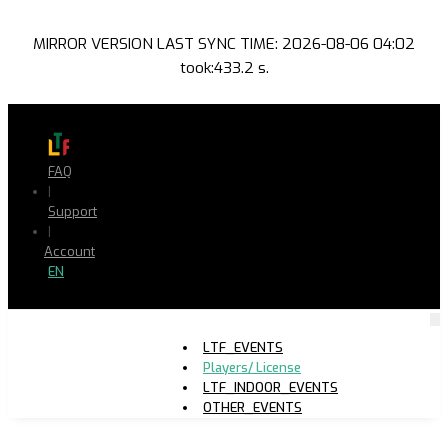
MIRROR VERSION LAST SYNC TIME: 2026-08-06 04:02
took:433.2 s.
FAQ
|
Support
|
Account
EN
LTF_EVENTS
Players/ License
LTF_INDOOR_EVENTS
OTHER_EVENTS