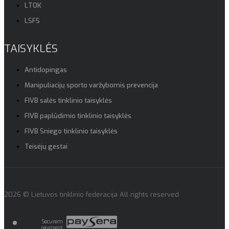
LTOK
LSFS
TAISYKLĖS
Antidopingas
Manipuliacijų sporto varžybomis prevencija
FIVB salės tinklinio taisyklės
FIVB paplūdimio tinklinio taisyklės
FIVB Sniego tinklinio taisyklės
Teisėjų gestai
2026 © Lietuvos tinklinio federacija All rights reserved
Securem
payment