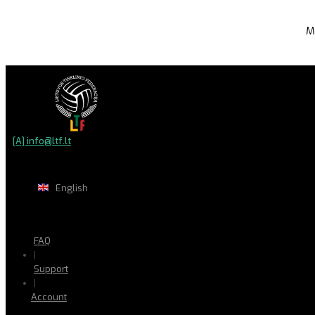
M
[A] info@ltf.lt
English
FAQ
|
Support
|
Account