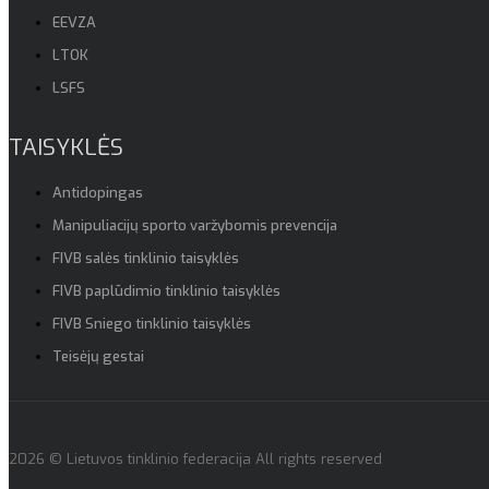
EEVZA
LTOK
LSFS
TAISYKLĖS
Antidopingas
Manipuliacijų sporto varžybomis prevencija
FIVB salės tinklinio taisyklės
FIVB paplūdimio tinklinio taisyklės
FIVB Sniego tinklinio taisyklės
Teisėjų gestai
2026 © Lietuvos tinklinio federacija All rights reserved