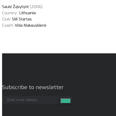
Saulė Žąsytytė
(2006)
Country :
Lithuania
Club:
SM Startas
Coach:
Vida Makauskienė
Subscribe to newsletter