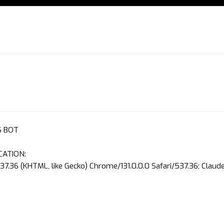
S BOT
CATION:
37.36 (KHTML, like Gecko) Chrome/131.0.0.0 Safari/537.36; Clau