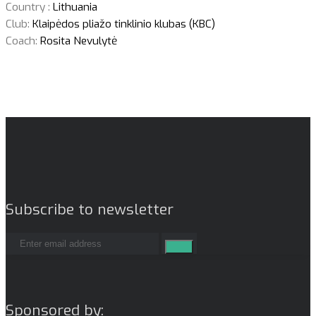
Country :
Lithuania
Club:
Klaipėdos pliažo tinklinio klubas (KBC)
Coach:
Rosita Nevulytė
Subscribe to newsletter
Sponsored by: