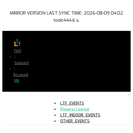
MIRROR VERSION LAST SYNC TIME: 2026-08-09 04:02
took:444.6 s.
FAQ
|
Support
|
Account
EN
LTF_EVENTS
Players/ License
LTF_INDOOR_EVENTS
OTHER_EVENTS