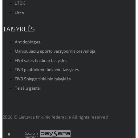
LTOK
LSFS
TAISYKLĖS
Antidopingas
Manipuliacijų sporto varžybomis prevencija
FIVB salės tinklinio taisyklės
FIVB paplūdimio tinklinio taisyklės
FIVB Sniego tinklinio taisyklės
Teisėjų gestai
2026 © Lietuvos tinklinio federacija All rights reserved
Securem
payment