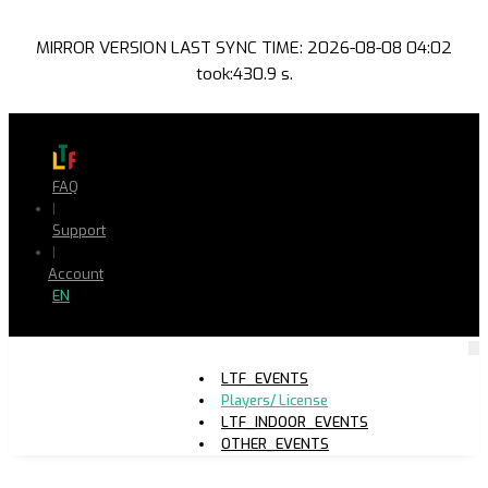
MIRROR VERSION LAST SYNC TIME: 2026-08-08 04:02
took:430.9 s.
FAQ
|
Support
|
Account
EN
LTF_EVENTS
Players/ License
LTF_INDOOR_EVENTS
OTHER_EVENTS