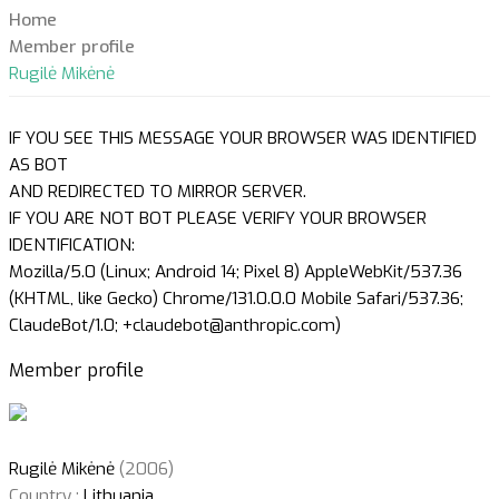
Home
Member profile
Rugilė Mikėnė
IF YOU SEE THIS MESSAGE YOUR BROWSER WAS IDENTIFIED
AS BOT
AND REDIRECTED TO MIRROR SERVER.
IF YOU ARE NOT BOT PLEASE VERIFY YOUR BROWSER
IDENTIFICATION:
Mozilla/5.0 (Linux; Android 14; Pixel 8) AppleWebKit/537.36
(KHTML, like Gecko) Chrome/131.0.0.0 Mobile Safari/537.36;
ClaudeBot/1.0; +claudebot@anthropic.com)
Member profile
Rugilė Mikėnė
(2006)
Country :
Lithuania