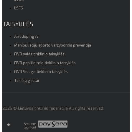
LSFS
TAISYKLĖS
Antidopingas
Manipuliacijų sporto varžybomis prevencija
FIVB salės tinklinio taisyklės
FIVB paplūdimio tinklinio taisyklės
FIVB Sniego tinklinio taisyklės
Teisėjų gestai
2026 © Lietuvos tinklinio federacija All rights reserved
Securem
payment