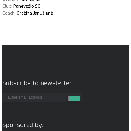
Club:
Panevėžio SC
Coach:
Gražina Janušienė
Subscribe to newsletter
Sponsored by: