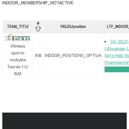
INDOOR_MEMBERSHIP_NOTACTIVE
#
TEAM_TITLE
FIELDS/position
LTF_INDOOR
[A] 2021
Vilniaus
Lithuanian 
sporto
#18
INDOOR_POSITIONS_OPTS/4
Girls Hall V
mokykla
Championsh
Tauras-1 U-
TEAM_APPL
16M