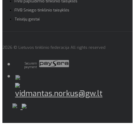
FIVB paplūdimio tinklinio taisyklės
FIVB Sniego tinklinio taisyklės
Teisėjų gestai
2026 © Lietuvos tinklinio federacija All rights reserved
Securem
payment