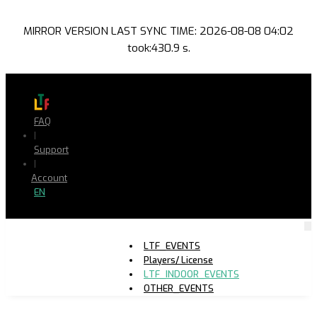
MIRROR VERSION LAST SYNC TIME: 2026-08-08 04:02
took:430.9 s.
FAQ
|
Support
|
Account
EN
LTF_EVENTS
Players/ License
LTF_INDOOR_EVENTS
OTHER_EVENTS