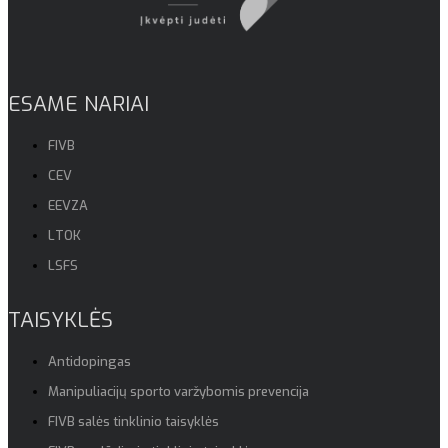
ESAME NARIAI
FIVB
CEV
EEVZA
LTOK
LSFS
TAISYKLĖS
Antidopingas
Manipuliacijų sporto varžybomis prevencija
FIVB salės tinklinio taisyklės