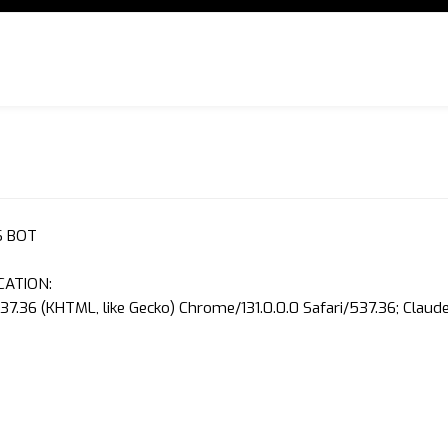
S BOT
CATION:
37.36 (KHTML, like Gecko) Chrome/131.0.0.0 Safari/537.36; Clau