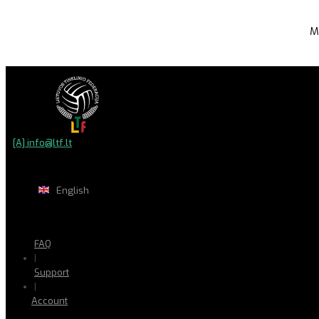
M
[A] info@ltf.lt
English
FAQ
|
Support
|
Account