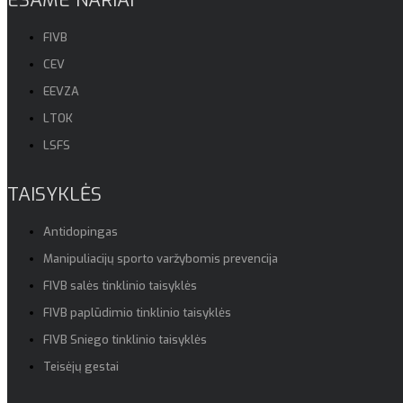
FIVB
CEV
EEVZA
LTOK
LSFS
TAISYKLĖS
Antidopingas
Manipuliacijų sporto varžybomis prevencija
FIVB salės tinklinio taisyklės
FIVB paplūdimio tinklinio taisyklės
FIVB Sniego tinklinio taisyklės
Teisėjų gestai