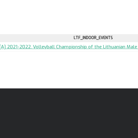
LTF_INDOOR_EVENTS
[A] 2021-2022. Volleyball Championship of the Lithuanian Male 