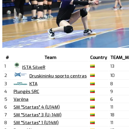
#
Team
Country
TEAM_M
1
13
ISTA SilveR
2
10
Druskininkų sporto centras
3
KTA
8
4
Plungės SRC
9
5
Varėna
6
6
SM "Startas" 4 (U14M)
11
7
SM "Startas" 3 (U-14M)
18
8
SM "Startas" 1 (U14M)
11