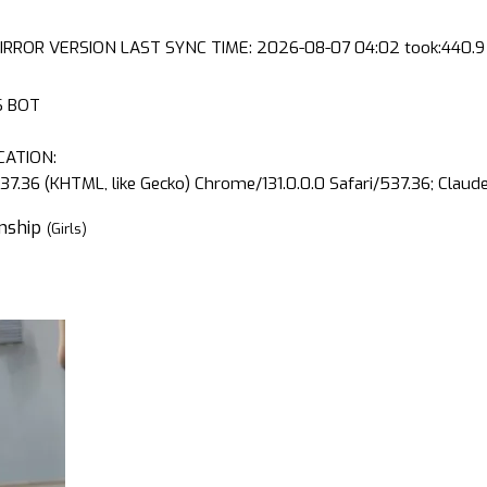
IRROR VERSION LAST SYNC TIME: 2026-08-07 04:02 took:440.9 
S BOT
CATION:
37.36 (KHTML, like Gecko) Chrome/131.0.0.0 Safari/537.36; Clau
onship
(Girls)