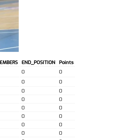
EMBERS
END_POSITION
Points
0
0
0
0
0
0
0
0
0
0
0
0
0
0
0
0