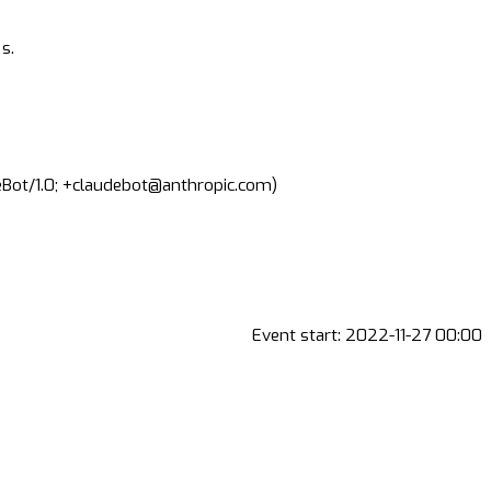
s.
deBot/1.0; +claudebot@anthropic.com)
Event start:
2022-11-27 00:00