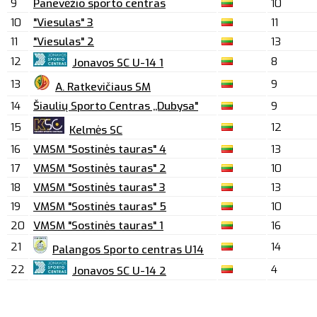
9
Panevėžio sporto centras
10
10
"Viesulas" 3
11
11
"Viesulas" 2
13
12
8
Jonavos SC U-14 1
13
9
A. Ratkevičiaus SM
14
Šiaulių Sporto Centras ,,Dubysa"
9
15
12
Kelmės SC
16
VMSM "Sostinės tauras" 4
13
17
VMSM "Sostinės tauras" 2
10
18
VMSM "Sostinės tauras" 3
13
19
VMSM "Sostinės tauras" 5
10
20
VMSM "Sostinės tauras" 1
16
21
14
Palangos Sporto centras U14
22
4
Jonavos SC U-14 2